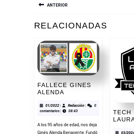
ANTERIOR
DE
ENTRADAS
Entrada
RELACIONADAS
anterior:
FALLECE GINES
FALLECE
ALENDA
GINES
ALENDA
01/2022
Redacción
01/2022
|
Redacción
|
0
TECH
comentarios
|
08:43
LAURA
A los 95 años de edad, nos deja
Ginés Alenda Benavente. Fundó
03/202