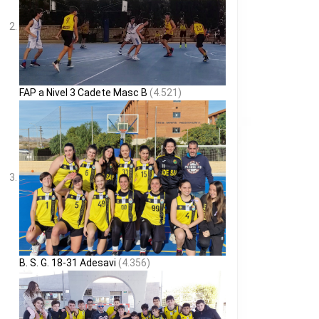
FAP a Nivel 3 Cadete Masc B
(4.521)
B. S. G. 18-31 Adesavi
(4.356)