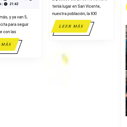
s
|
21:42
ALIAGA
tenía lugar en San Vicente,
nuestra población, la XXI
más, y ya van 5,
cita para seguir
LEER
LEER MÁS
e con las
MÁS
LEER
 MÁS
MÁS