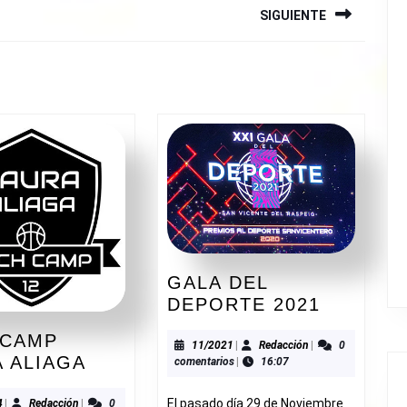
SIGUIENTE
Siguiente
entrada:
GALA DEL
GALA
DEPORTE 2021
DEL
 CAMP
DEPORT
11/2021
Redacción
11/2021
|
Redacción
|
0
TECH
 ALIAGA
comentarios
|
16:07
2021
CAMP
LAURA
03/2024
Redacción
El pasado día 29 de Noviembre
4
|
Redacción
|
0