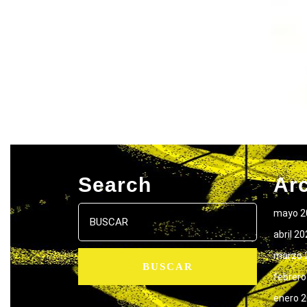
Search
Ar
Buscar:
mayo 2
abril 2
marzo 
febrero
enero 