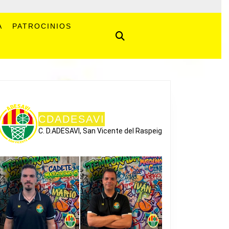
A
PATROCINIOS
CDADESAVI
C. D.ADESAVI, San Vicente del Raspeig