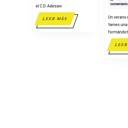
comentario
el C.D. Adesavi
Un verano 
LEER
LEER MÁS
tienes una 
MÁS
formándot
LEER