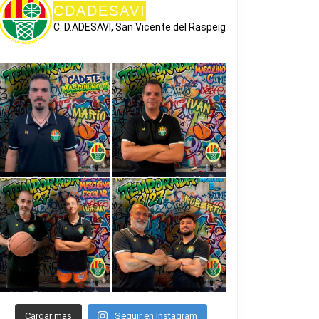
CDADESAVI
C. D.ADESAVI, San Vicente del Raspeig
Cargar mas
Seguir en Instagram