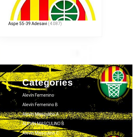
Aspe 55-39 Adesavi
(4.087)
Categories
Alevín Femenino
Alevín Femenino B
Alevín Masculino A
ALEVIN MASCULINO B
Alevín Masculino C