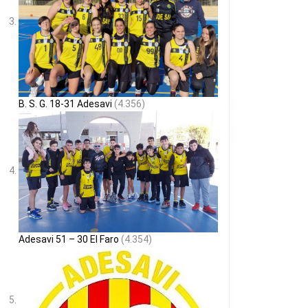
B. S. G. 18-31 Adesavi
(4.356)
Adesavi 51 – 30 El Faro
(4.354)