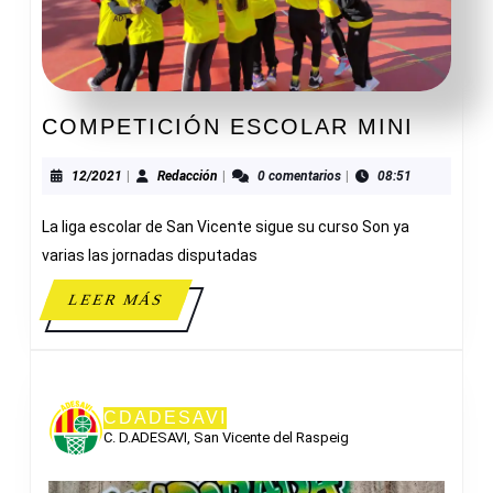
COMP
COMPETICIÓN ESCOLAR MINI
ESCO
MINI
12/2021
Redacción
12/2021
|
Redacción
|
0 comentarios
|
08:51
La liga escolar de San Vicente sigue su curso Son ya
varias las jornadas disputadas
LEER
LEER MÁS
MÁS
CDADESAVI
C. D.ADESAVI, San Vicente del Raspeig