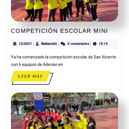
COMP
COMPETICIÓN ESCOLAR MINI
ESCO
MINI
12/2021
Redacción
12/2021
|
Redacción
|
0 comentarios
|
18:19
Ya ha comenzado la competición escolar de San Vicente
con 6 equipos de Adesavi en
LEER
LEER MÁS
MÁS