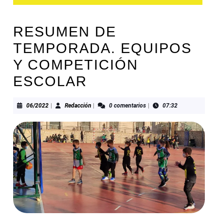
RESUMEN DE
TEMPORADA. EQUIPOS
Y COMPETICIÓN
ESCOLAR
06/2022
Redacción
06/2022
|
Redacción
|
0 comentarios
|
07:32