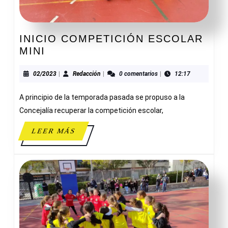
INICIO COMPETICIÓN ESCOLAR
INICIO
MINI
COMPETICIÓN
ESCOLAR
02/2023
Redacción
02/2023
|
Redacción
|
0 comentarios
|
12:17
MINI
A principio de la temporada pasada se propuso a la
Concejalía recuperar la competición escolar,
LEER
LEER MÁS
MÁS