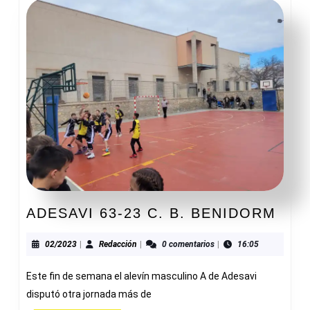
ADE
ADESAVI 63-23 C. B. BENIDORM
63-
23
02/2023
Redacción
02/2023
|
Redacción
|
0 comentarios
|
16:05
C.
Este fin de semana el alevín masculino A de Adesavi
B.
BEN
disputó otra jornada más de