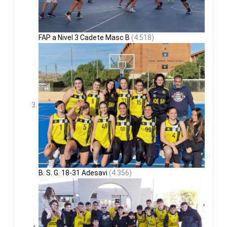
FAP a Nivel 3 Cadete Masc B
(4.518)
B. S. G. 18-31 Adesavi
(4.356)