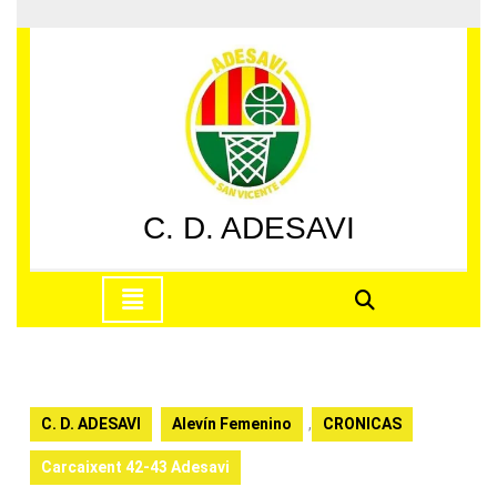
Saltar
al
contenido
Saltar
al
contenido
C. D. ADESAVI
Botón
de
apertura
C. D. ADESAVI
Alevín Femenino
,
CRONICAS
Carcaixent 42-43 Adesavi