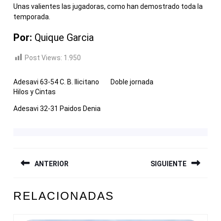
Unas valientes las jugadoras, como han demostrado toda la
temporada.
Por:
Quique Garcia
Post Views:
1.950
Adesavi 63-54 C. B. Ilicitano
Doble jornada
Hilos y Cintas
Adesavi 32-31 Paidos Denia
NAVEGACIÓN
ANTERIOR
SIGUIENTE
DE
ENTRADAS
Entrada
Siguiente
RELACIONADAS
anterior:
entrada: