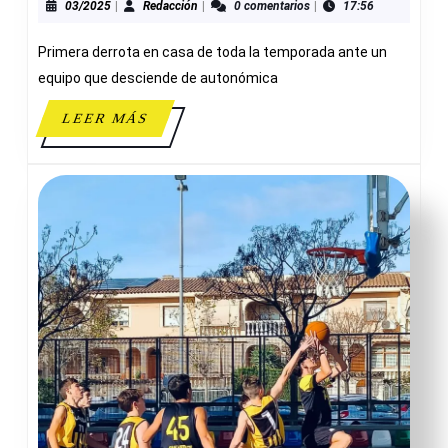
A
03/2025
Redacción
03/2025
|
Redacción
|
0 comentarios
|
17:56
45-
Primera derrota en casa de toda la temporada ante un
68
SERVIGRO
equipo que desciende de autonómica
BENIDORM
LEER
LEER MÁS
MÁS