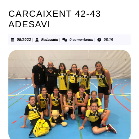
CARCAIXENT 42-43
ADESAVI
05/2022
Redacción
05/2022
|
Redacción
|
0 comentarios
|
08:19