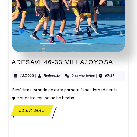
ADESA
ADESAVI 46-33 VILLAJOYOSA
46-
33
12/2023
Redacción
12/2023
|
Redacción
|
0 comentarios
|
07:47
VILLA
Penúltima jornada de esta primera fase. Jornada en la
que nuestro equipo se ha hecho
LEER
LEER MÁS
MÁS