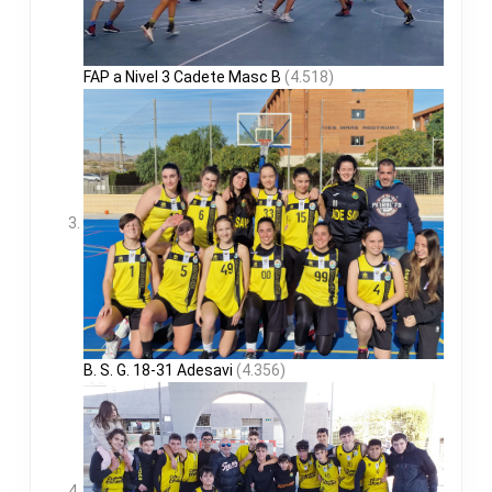
FAP a Nivel 3 Cadete Masc B
(4.518)
B. S. G. 18-31 Adesavi
(4.356)