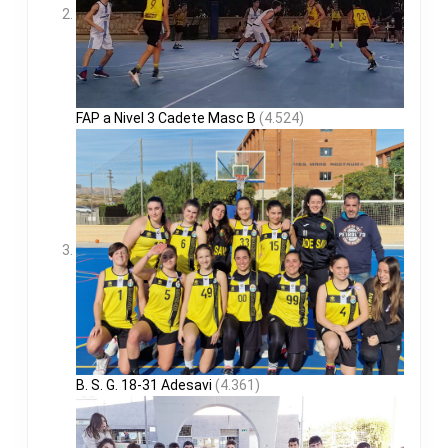
FAP a Nivel 3 Cadete Masc B
(4.524)
B. S. G. 18-31 Adesavi
(4.361)