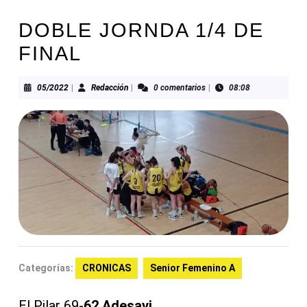
DOBLE JORNDA 1/4 DE
FINAL
05/2022
Redacción
05/2022
|
Redacción
|
0 comentarios
|
08:08
Categorías:
CRONICAS
Senior Femenino A
El Pilar 69-
62 Adesavi