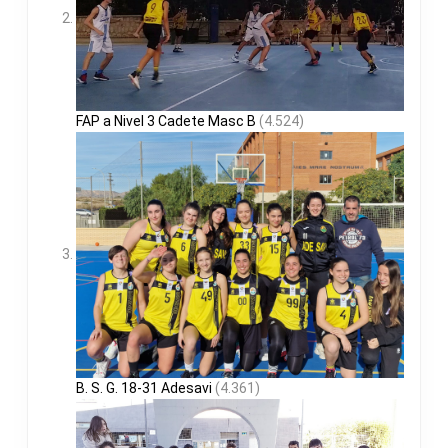
FAP a Nivel 3 Cadete Masc B
(4.524)
B. S. G. 18-31 Adesavi
(4.361)