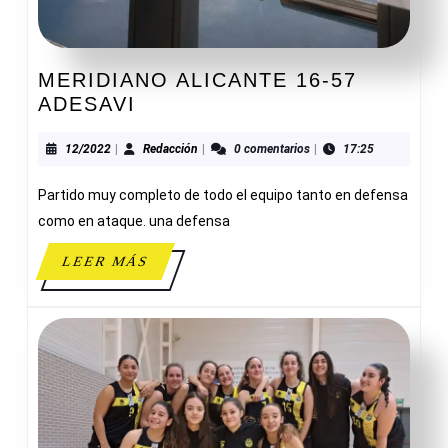
MERIDIANO ALICANTE 16-57
MERIDIANO
ADESAVI
ALICANTE
16-
12/2022
Redacción
12/2022
|
Redacción
|
0 comentarios
|
17:25
57
Partido muy completo de todo el equipo tanto en defensa
ADESAVI
como en ataque. una defensa
LEER
LEER MÁS
MÁS