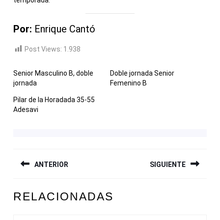
Por:
Enrique Cantó
Post Views:
1.938
Senior Masculino B, doble
Doble jornada Senior
jornada
Femenino B
Pilar de la Horadada 35-55
Adesavi
NAVEGACIÓN
ANTERIOR
SIGUIENTE
DE
ENTRADAS
Entrada
Siguiente
RELACIONADAS
anterior:
entrada: