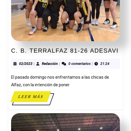
C.
C. B. TERRALFAZ 81-26 ADESAVI
B.
TE
02/2023
Redacción
02/2023
|
Redacción
|
0 comentarios
|
21:24
81-
El pasado domingo nos enfrentamos a las chicas de
26
ADE
Alfaz, con la intención de poner
LEER
LEER MÁS
MÁS