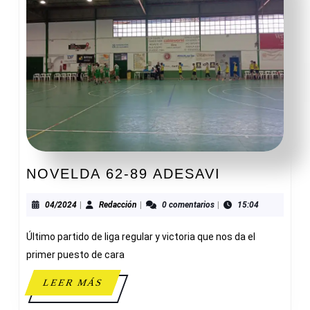
NOVELDA
NOVELDA 62-89 ADESAVI
62-
89
04/2024
Redacción
04/2024
|
Redacción
|
0 comentarios
|
15:04
ADESAVI
Último partido de liga regular y victoria que nos da el
primer puesto de cara
LEER
LEER MÁS
MÁS