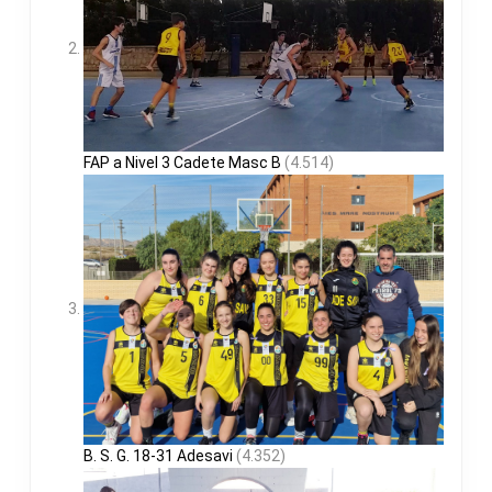
FAP a Nivel 3 Cadete Masc B
(4.514)
B. S. G. 18-31 Adesavi
(4.352)