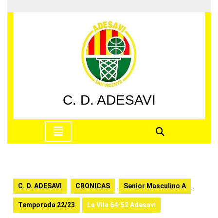
Saltar
al
contenido
Saltar
al
contenido
C. D. ADESAVI
Botón
de
apertura
C. D. ADESAVI
CRONICAS
,
Senior Masculino A
,
Temporada 22/23
La Vila 64-52 Adesavi