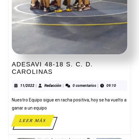
ADESAVI 48-18 S. C. D.
ADESAVI
CAROLINAS
48-
18
11/2022
Redacción
11/2022
|
Redacción
|
0 comentarios
|
09:10
S.
Nuestro Equipo sigue en racha positiva, hoy se ha vuelto a
C.
D.
ganar a un equipo
CAROLINAS
LEER
LEER MÁS
MÁS