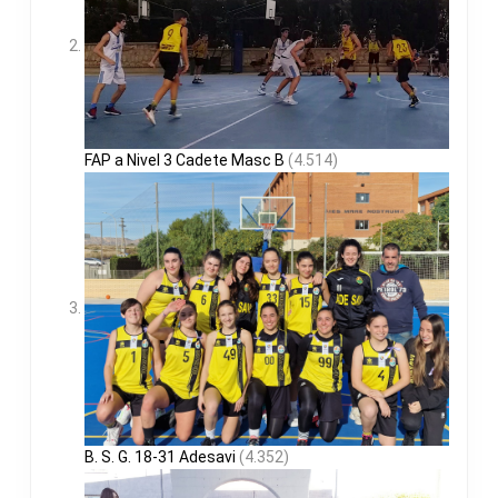
FAP a Nivel 3 Cadete Masc B
(4.514)
B. S. G. 18-31 Adesavi
(4.352)