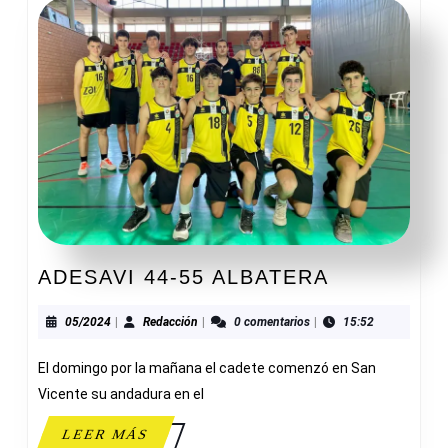
ADESAVI
ADESAVI 44-55 ALBATERA
44-
55
05/2024
Redacción
05/2024
|
Redacción
|
0 comentarios
|
15:52
ALBATERA
El domingo por la mañana el cadete comenzó en San
Vicente su andadura en el
LEER
LEER MÁS