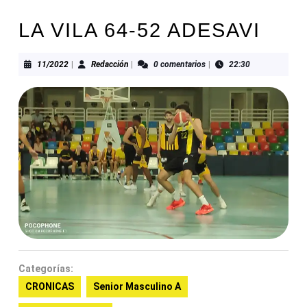
LA VILA 64-52 ADESAVI
11/2022
Redacción
11/2022
|
Redacción
|
0 comentarios
|
22:30
Categorías:
CRONICAS
Senior Masculino A