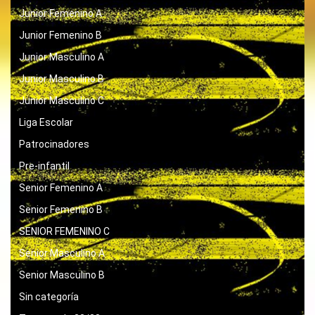
Junior Femenino A
Junior Femenino B
Junior Masculino A
Junior Masculino B
Junior Masculino C
Liga Escolar
Patrocinadores
Pre-infantil
Senior Femenino A
Senior Femenino B
SENIOR FEMENINO C
Senior Masculino A
Senior Masculino B
Sin categoría