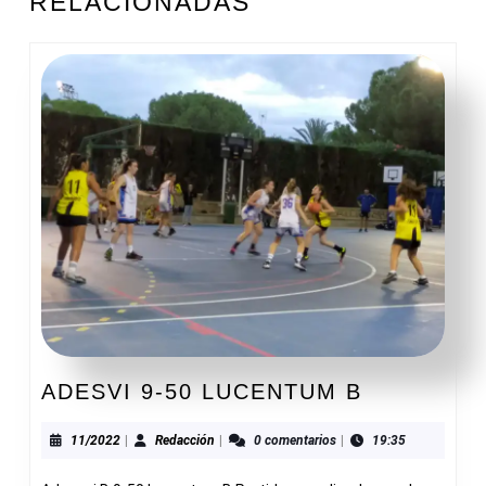
RELACIONADAS
anterior:
entrada:
ADESVI
ADESVI 9-50 LUCENTUM B
9-
50
11/2022
Redacción
11/2022
|
Redacción
|
0 comentarios
|
19:35
LUCENTU