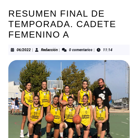
RESUMEN FINAL DE
TEMPORADA. CADETE
FEMENINO A
06/2022
Redacción
06/2022
|
Redacción
|
0 comentarios
|
11:14