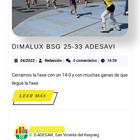
DIMAL
DIMALUX BSG 25-33 ADESAVI
BSG
25-
04/2022
Redacción
04/2022
|
Redacción
|
0 comentarios
|
16:58
33
Cerramos la fase con un 14-0 y con muchas ganas de que
ADESA
llegue la fase
LEER
LEER MÁS
MÁS
CDADESAVI
C. D.ADESAVI, San Vicente del Raspeig