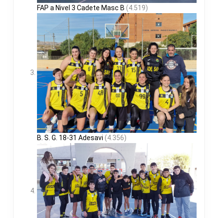
FAP a Nivel 3 Cadete Masc B
(4.519)
B. S. G. 18-31 Adesavi
(4.356)