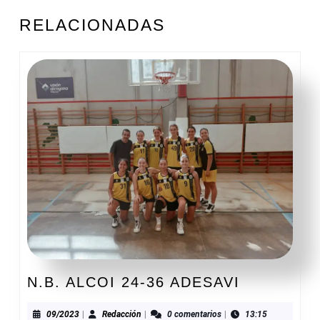
ENTRADAS
Entrada
Siguiente
RELACIONADAS
anterior:
entrada:
N.B.
N.B. ALCOI 24-36 ADESAVI
ALCOI
24-
09/2023
Redacción
09/2023
|
Redacción
|
0 comentarios
|
13:15