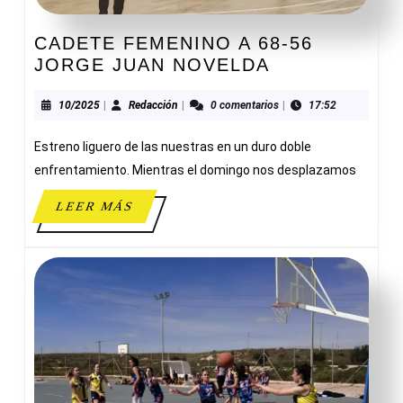
CADETE FEMENINO A 68-56
CADETE
JORGE JUAN NOVELDA
FEMENINO
A
10/2025
Redacción
10/2025
|
Redacción
|
0 comentarios
|
17:52
68-
Estreno liguero de las nuestras en un duro doble
56
JORGE
enfrentamiento. Mientras el domingo nos desplazamos
JUAN
LEER
LEER MÁS
NOVELDA
MÁS