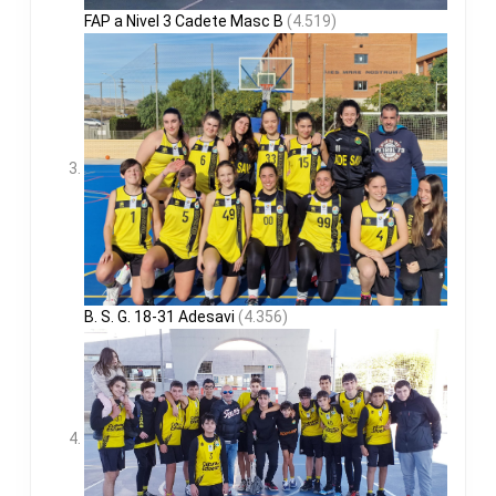
FAP a Nivel 3 Cadete Masc B
(4.519)
B. S. G. 18-31 Adesavi
(4.356)