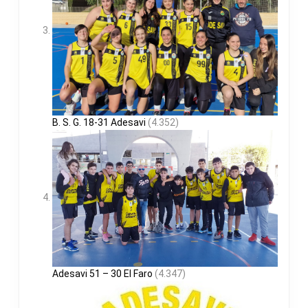
B. S. G. 18-31 Adesavi
(4.352)
Adesavi 51 – 30 El Faro
(4.347)