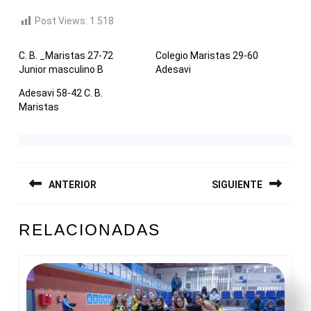
Post Views:
1.518
C. B. _Maristas 27-72
Colegio Maristas 29-60
Junior masculino B
Adesavi
Adesavi 58-42 C. B.
Maristas
NAVEGACIÓN
ANTERIOR
SIGUIENTE
DE
ENTRADAS
Entrada
Siguiente
RELACIONADAS
anterior:
entrada: