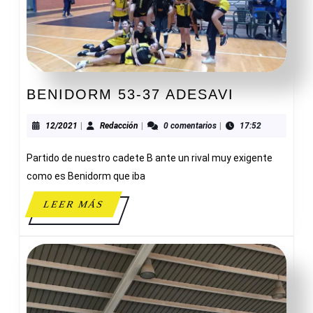
BENIDOR
BENIDORM 53-37 ADESAVI
53-
37
12/2021
Redacción
12/2021
|
Redacción
|
0 comentarios
|
17:52
ADESAVI
Partido de nuestro cadete B ante un rival muy exigente
como es Benidorm que iba
LEER
LEER MÁS
MÁS