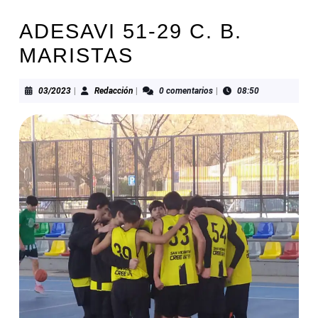
ADESAVI 51-29 C. B.
MARISTAS
03/2023
Redacción
03/2023
|
Redacción
|
0 comentarios
|
08:50