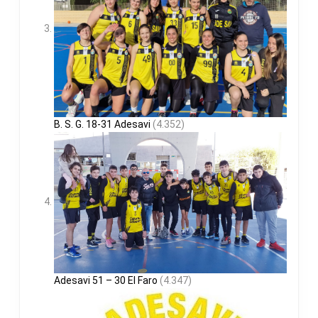
B. S. G. 18-31 Adesavi
(4.352)
Adesavi 51 – 30 El Faro
(4.347)