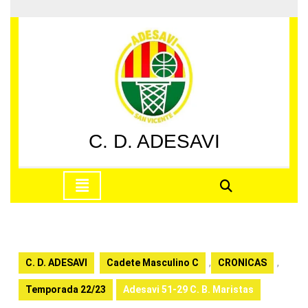
Saltar
al
contenido
Saltar
al
contenido
C. D. ADESAVI
Botón
de
apertura
C. D. ADESAVI
Cadete Masculino C
,
CRONICAS
,
Temporada 22/23
Adesavi 51-29 C. B. Maristas