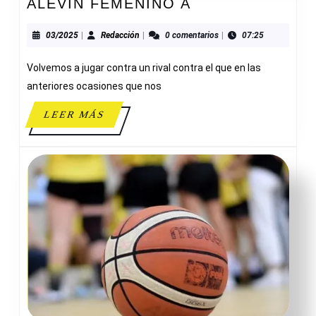
JORGE
ALEVIN FEMENINO A
JUAN
NOVELDA
03/2025
Redacción
03/2025
|
Redacción
|
0 comentarios
|
07:25
30-
Volvemos a jugar contra un rival contra el que en las
51
ALEVIN
anteriores ocasiones que nos
FEMENINO
LEER
LEER MÁS
A
MÁS