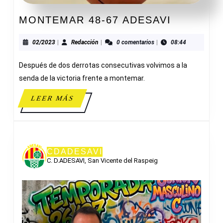
MONTEM
MONTEMAR 48-67 ADESAVI
48-
67
02/2023
Redacción
02/2023
|
Redacción
|
0 comentarios
|
08:44
ADESAVI
Después de dos derrotas consecutivas volvimos a la
senda de la victoria frente a montemar.
LEER
LEER MÁS
MÁS
CDADESAVI
C. D.ADESAVI, San Vicente del Raspeig