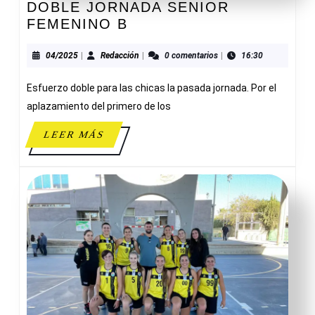
DOBLE JORNADA SENIOR
DOBLE
FEMENINO B
JORNADA
SENIOR
04/2025
Redacción
04/2025
|
Redacción
|
0 comentarios
|
16:30
FEMENINO
Esfuerzo doble para las chicas la pasada jornada. Por el
B
aplazamiento del primero de los
LEER
LEER MÁS
MÁS