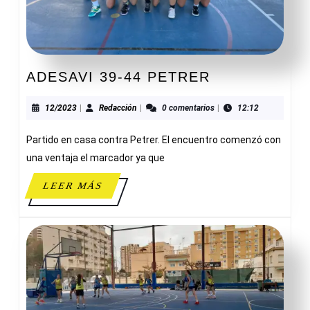
ADESAVI
ADESAVI 39-44 PETRER
39-
44
12/2023
Redacción
12/2023
|
Redacción
|
0 comentarios
|
12:12
PETRER
Partido en casa contra Petrer. El encuentro comenzó con
una ventaja el marcador ya que
LEER
LEER MÁS
MÁS