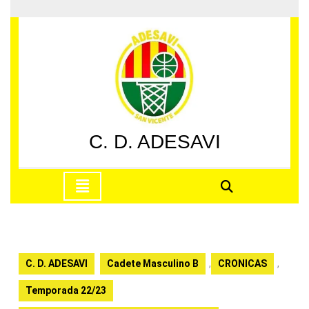
Saltar
al
contenido
Saltar
al
contenido
C. D. ADESAVI
Botón
de
apertura
C. D. ADESAVI
Cadete Masculino B
,
CRONICAS
,
Temporada 22/23