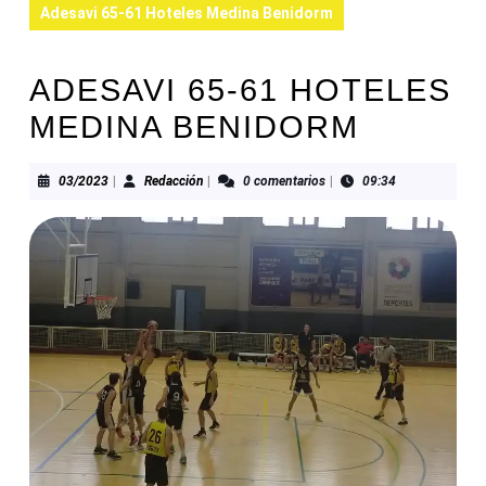
Adesavi 65-61 Hoteles Medina Benidorm
ADESAVI 65-61 HOTELES
MEDINA BENIDORM
03/2023
Redacción
03/2023
|
Redacción
|
0 comentarios
|
09:34