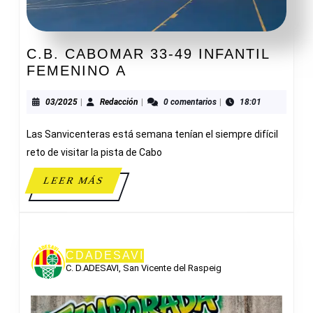
C.B. CABOMAR 33-49 INFANTIL
C.B.
FEMENINO A
CABOMAR
33-
03/2025
Redacción
03/2025
|
Redacción
|
0 comentarios
|
18:01
49
Las Sanvicenteras está semana tenían el siempre difícil
INFANTIL
FEMENINO
reto de visitar la pista de Cabo
A
LEER
LEER MÁS
MÁS
CDADESAVI
C. D.ADESAVI, San Vicente del Raspeig