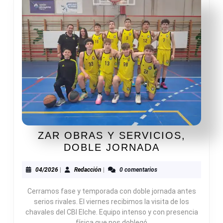
ZAR OBRAS Y SERVICIOS,
ZAR
DOBLE JORNADA
OBRAS
Y
04/2026
Redacción
04/2026
|
Redacción
|
0 comentarios
SERVICIOS
Cerramos fase y temporada con doble jornada antes
DOBLE
serios rivales. El viernes recibimos la visita de los
JORNADA
chavales del CBI Elche. Equipo intenso y con presencia
física que nos doblegó