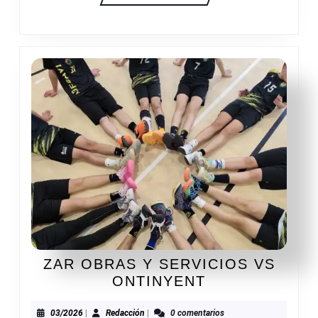
ZAR OBRAS Y SERVICIOS VS
ZAR
ONTINYENT
OBRAS
Y
03/2026
Redacción
03/2026
|
Redacción
|
0 comentarios