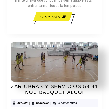
frente un rival que conocemos demasiado. Hasta 4
B.
enfrentamientos esta temporada
SAN
GABRIEL
LEER
LEER MÁS
MÁS
ZAR OBRAS Y SERVICIOS 53-41
ZAR
NOU BASQUET ALCOI
OBRAS
Y
02/2026
Redacción
02/2026
|
Redacción
|
0 comentarios