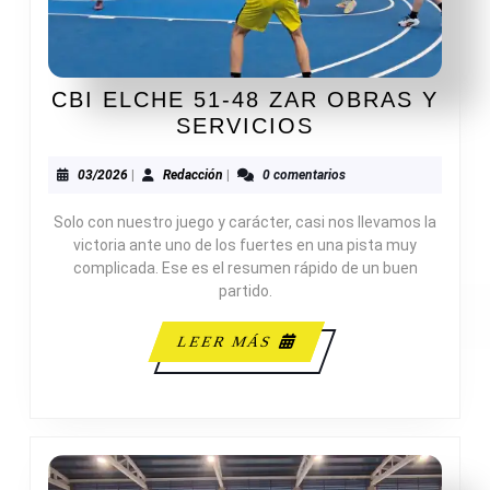
CBI ELCHE 51-48 ZAR OBRAS Y
CBI
SERVICIOS
ELCHE
51-
03/2026
Redacción
03/2026
|
Redacción
|
0 comentarios
48
Solo con nuestro juego y carácter, casi nos llevamos la
ZAR
victoria ante uno de los fuertes en una pista muy
OBRAS
complicada. Ese es el resumen rápido de un buen
Y
partido.
SERVICIOS
LEER
LEER MÁS
MÁS