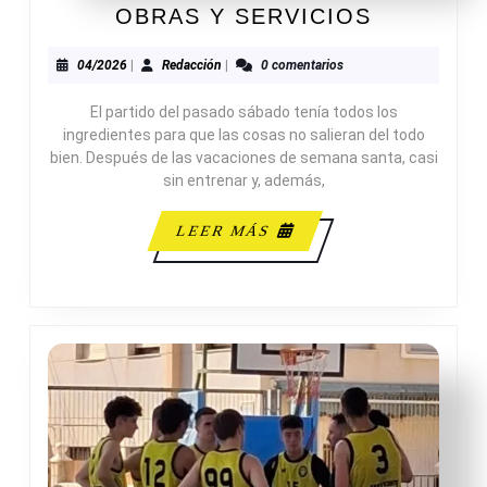
C.B.
OBRAS Y SERVICIOS
BENIDO
52-
04/2026
Redacción
04/2026
|
Redacción
|
0 comentarios
81
El partido del pasado sábado tenía todos los
ZAR
ingredientes para que las cosas no salieran del todo
OBRAS
bien. Después de las vacaciones de semana santa, casi
Y
sin entrenar y, además,
SERVICI
LEER
LEER MÁS
MÁS