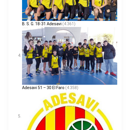
B. S. G. 18-31 Adesavi
(4.361)
Adesavi 51 – 30 El Faro
(4.358)