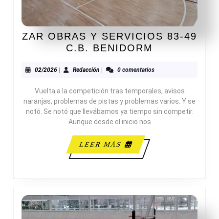
ZAR OBRAS Y SERVICIOS 83-49
ZAR
C.B. BENIDORM
OBRAS
Y
02/2026
Redacción
02/2026
|
Redacción
|
0 comentarios
SERVICIOS
Vuelta a la competición tras temporales, avisos
83-
naranjas, problemas de pistas y problemas varios. Y se
49
notó. Se notó que llevábamos ya tiempo sin competir.
C.B.
Aunque desde el inicio nos
BENIDORM
LEER
LEER MÁS
MÁS