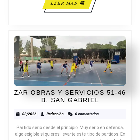
LEER
LEER MÁS
MÁS
ZAR OBRAS Y SERVICIOS 51-46
ZAR
B. SAN GABRIEL
OBRAS
Y
03/2026
Redacción
03/2026
|
Redacción
|
0 comentarios
SERVICIOS
Partido serio desde el principio. Muy serio en defensa,
51-
algo exigible si quieres llevarte este tipo de partidos. En
46