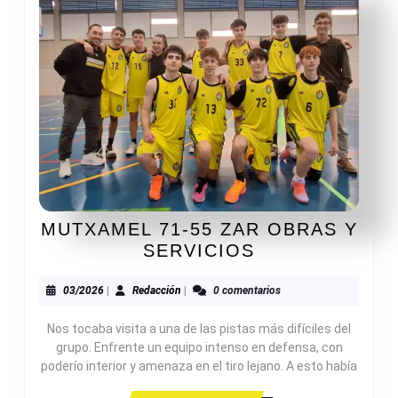
MUTXAMEL 71-55 ZAR OBRAS Y
MUTXAMEL
SERVICIOS
71-
55
03/2026
Redacción
03/2026
|
Redacción
|
0 comentarios
ZAR
Nos tocaba visita a una de las pistas más difíciles del
OBRAS
grupo. Enfrente un equipo intenso en defensa, con
Y
poderío interior y amenaza en el tiro lejano. A esto había
SERVICIOS