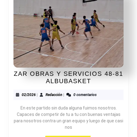
ZAR OBRAS Y SERVICIOS 48-81
ZAR
ALBUBASKET
OBRAS
Y
02/2026
Redacción
02/2026
|
Redacción
|
0 comentarios
SERVICIOS
En este partido sin duda alguna fuimos nosotros.
48-
Capaces de competir de tu a tu con buenas ventajas
81
para nosotros contra un gran equipo y luego de que casi
ALBUBASKET
nos