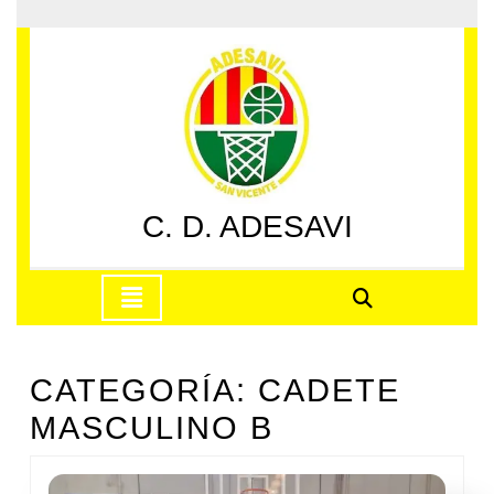
Saltar
al
contenido
Saltar
al
contenido
C. D. ADESAVI
Botón
de
apertura
CATEGORÍA:
CADETE
MASCULINO B