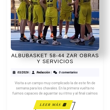
ALBUBASKET 58-44 ZAR OBRAS
ALBUBASKET
Y SERVICIOS
58-
44
03/2026
Redacción
03/2026
|
Redacción
|
0 comentarios
ZAR
Visita a un campo muy complicado la de este fin de
OBRAS
semana para los chavales. En la primera vuelta no
Y
fuimos capaces de aguantar su ritmo y al final caímos
SERVICIOS
LEER
LEER MÁS
MÁS