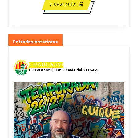
LEER
LEER MÁS
MÁS
NAVEGACIÓN
Entradas anteriores
DE
ENTRADAS
CDADESAVI
C. D.ADESAVI, San Vicente del Raspeig