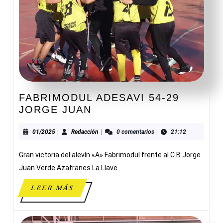
FABRIMODUL ADESAVI 54-29
FABRIMODUL
JORGE JUAN
ADESAVI
54-
01/2025
Redacción
01/2025
|
Redacción
|
0 comentarios
|
21:12
29
Gran victoria del alevín «A» Fabrimodul frente al C.B Jorge
JORGE
JUAN
Juan Verde Azafranes La Llave.
LEER
LEER MÁS
MÁS