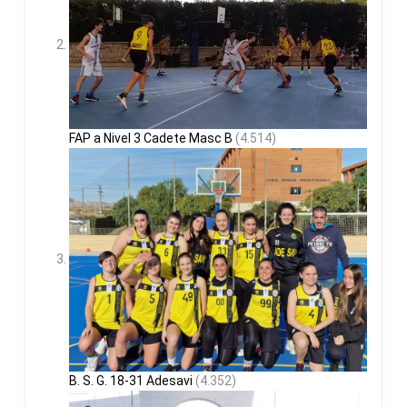
FAP a Nivel 3 Cadete Masc B
(4.514)
B. S. G. 18-31 Adesavi
(4.352)