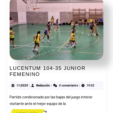
LUCENTUM 104-35 JUNIOR
LUCENTUM
FEMENINO
104-
35
11/2025
Redacción
11/2025
|
Redacción
|
0 comentarios
|
19:02
JUNIOR
Partido condicionado por las bajas del juego interior
FEMENINO
visitante ante el mejor equipo de la