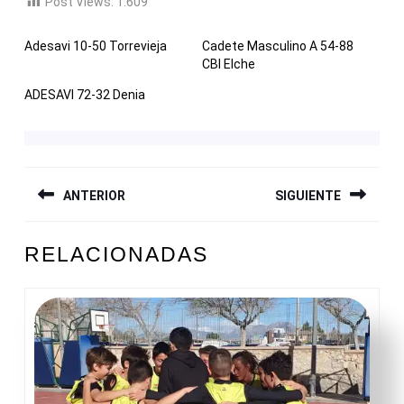
Post Views:
1.609
Adesavi 10-50 Torrevieja
Cadete Masculino A 54-88
CBI Elche
ADESAVI 72-32 Denia
NAVEGACIÓN
ANTERIOR
SIGUIENTE
DE
ENTRADAS
Entrada
Siguiente
RELACIONADAS
anterior:
entrada: