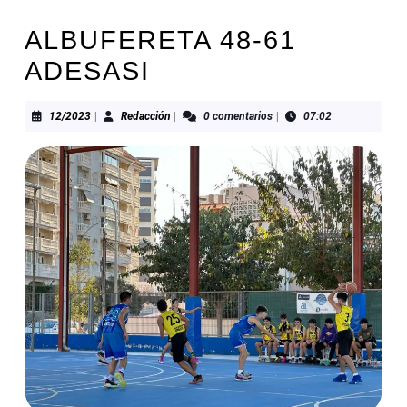
ALBUFERETA 48-61
ADESASI
12/2023
Redacción
12/2023
|
Redacción
|
0 comentarios
|
07:02