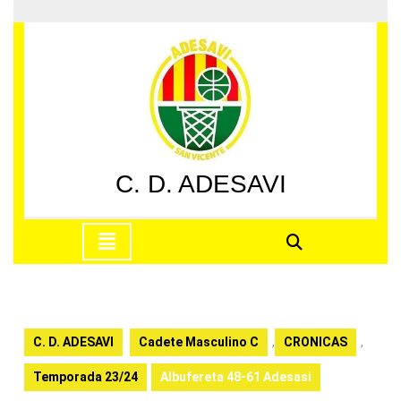
Saltar
al
contenido
Saltar
al
contenido
C. D. ADESAVI
Botón
de
apertura
C. D. ADESAVI
Cadete Masculino C
,
CRONICAS
,
Temporada 23/24
Albufereta 48-61 Adesasi