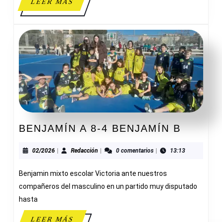
LEER
LEER MÁS
MÁS
BENJA
BENJAMÍN A 8-4 BENJAMÍN B
A
8-
02/2026
Redacción
02/2026
|
Redacción
|
0 comentarios
|
13:13
4
Benjamin mixto escolar Victoria ante nuestros
BENJA
B
compañeros del masculino en un partido muy disputado
hasta
LEER
LEER MÁS