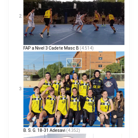
FAP a Nivel 3 Cadete Masc B
(4.514)
B. S. G. 18-31 Adesavi
(4.352)