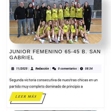
JUNIOR FEMENINO 65-45 B. SAN
JUNIOR
GABRIEL
FEMENINO
65-
11/2025
Redacción
11/2025
|
Redacción
|
0 comentarios
|
08:34
45
Segunda victoria consecutiva de nuestras chicas en un
B.
SAN
partido muy completo dominado de principio a
GABRIEL
LEER
LEER MÁS
MÁS