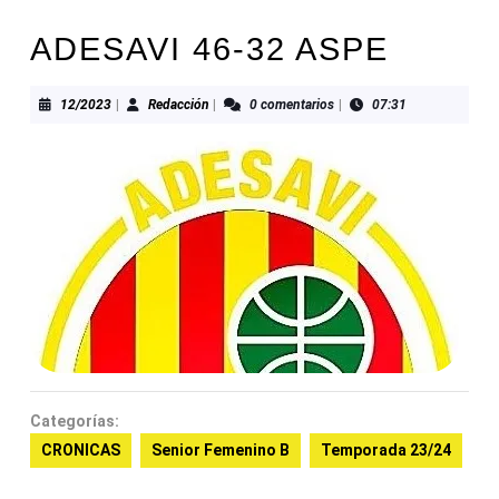
ADESAVI 46-32 ASPE
12/2023
Redacción
12/2023
|
Redacción
|
0 comentarios
|
07:31
Categorías:
CRONICAS
Senior Femenino B
Temporada 23/24