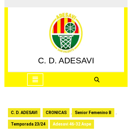
Saltar
al
contenido
Saltar
al
contenido
C. D. ADESAVI
Botón
de
apertura
C. D. ADESAVI
CRONICAS
,
Senior Femenino B
,
Temporada 23/24
Adesavi 46-32 Aspe