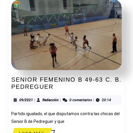
SENIOR FEMENINO B 49-63 C. B.
SENIOR
PEDREGUER
FEMENINO
B
09/2021
Redacción
09/2021
|
Redacción
|
0 comentarios
|
20:14
49-
Partido igualado, el que disputamos contra las chicas del
63
C.
Senior B de Pedreguer y que
B.