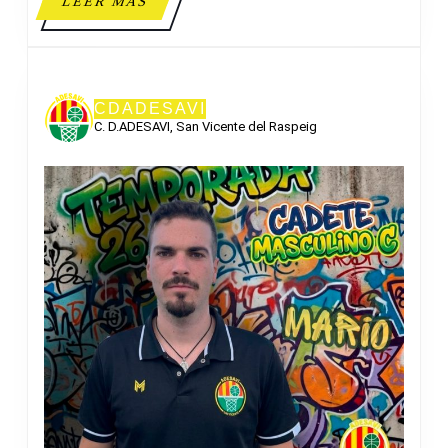
LEER
LEER MÁS
PEDREGUER
MÁS
CDADESAVI
C. D.ADESAVI, San Vicente del Raspeig