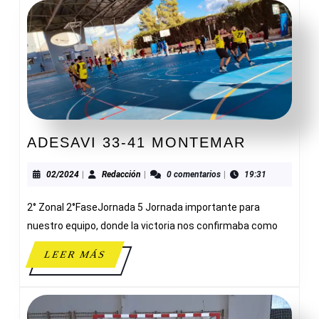
ADESAVI
ADESAVI 33-41 MONTEMAR
33-
41
02/2024
Redacción
02/2024
|
Redacción
|
0 comentarios
|
19:31
MONTEM
2° Zonal 2°FaseJornada 5 Jornada importante para
nuestro equipo, donde la victoria nos confirmaba como
LEER
LEER MÁS
MÁS