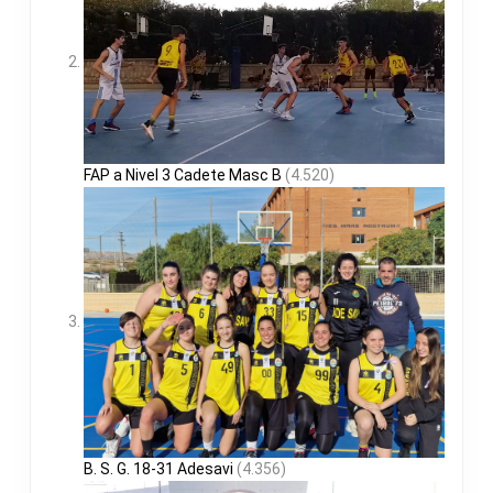
FAP a Nivel 3 Cadete Masc B
(4.520)
B. S. G. 18-31 Adesavi
(4.356)