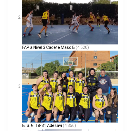
FAP a Nivel 3 Cadete Masc B
(4.520)
B. S. G. 18-31 Adesavi
(4.356)