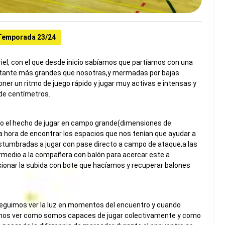
Temporada 23/24
iel, con el que desde inicio sabíamos que partíamos con una
astante más grandes que nosotras,y mermadas por bajas
ner un ritmo de juego rápido y jugar muy activas e intensas y
 de centímetros.
ero el hecho de jugar en campo grande(dimensiones de
a hora de encontrar los espacios que nos tenían que ayudar a
stumbradas a jugar con pase directo a campo de ataque,a las
termedio a la compañera con balón para acercar este a
sionar la subida con bote que hacíamos y recuperar balones
eguimos ver la luz en momentos del encuentro y cuando
imos ver como somos capaces de jugar colectivamente y como