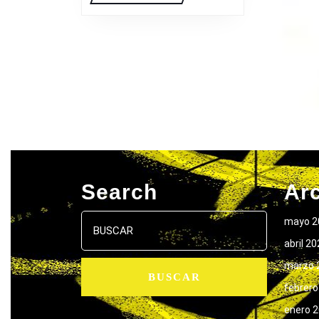
Search
Ar
Buscar:
mayo 2
abril 2
marzo 
febrero
enero 