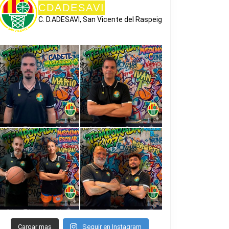
CDADESAVI
C. D.ADESAVI, San Vicente del Raspeig
Cargar mas
Seguir en Instagram