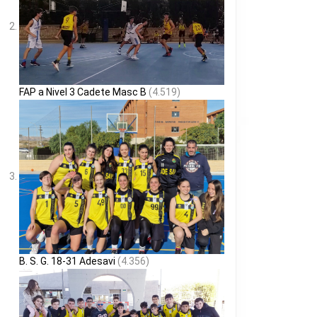
FAP a Nivel 3 Cadete Masc B
(4.519)
B. S. G. 18-31 Adesavi
(4.356)