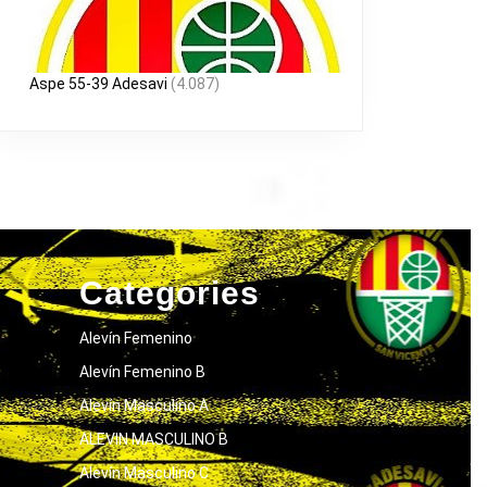
Aspe 55-39 Adesavi
(4.087)
Categories
Alevín Femenino
Alevín Femenino B
Alevín Masculino A
ALEVIN MASCULINO B
Alevín Masculino C