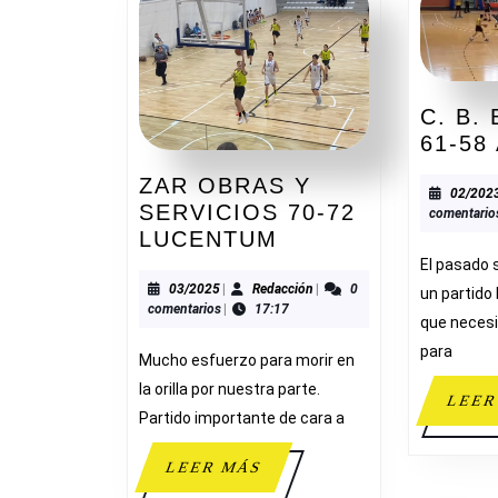
C. B.
61-58
ZAR OBRAS Y
02/202
SERVICIOS 70-72
comentario
ZAR
LUCENTUM
OBRAS
El pasado
Y
03/2025
Redacción
03/2025
|
Redacción
|
0
un partido 
comentarios
|
17:17
SERVICIOS
que necesi
70-
para
Mucho esfuerzo para morir en
72
la orilla por nuestra parte.
LUCENTUM
LEER
Partido importante de cara a
LEER
LEER MÁS
MÁS