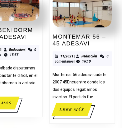
 BENIDORM
C.
MONTEMAR 56 –
 ADESAVI
MONTEMAR
B.
45 ADESAVI
56
BENIDORM
02/2023
Redacción
3
|
Redacción
|
0
s
|
15:55
–
61-
11/2021
Redacción
11/2021
|
Redacción
|
0
comentarios
|
16:10
45
58
 sábado disputamos
ADESAVI
ADESAVI
Montemar 56 adesavi cadete
bastante difícil, en el
2007 45Encuentro donde los
tábamos la victoria
dos equipos llegábamos
invictos. El partido fue
LEER
 MÁS
MÁS
LEER
LEER MÁS
MÁS