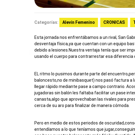
Categorías:
Alevín Femenino
CRONICAS
Esta jornada nos enfrentábamos a un rival, San Gabr
desventaja física,ya que cuentan con un equipo b
debido a lesiones.Nuestra ventaja tenía que ser impo
usando el cuerpo para contrarrestar esa diferencia
EL ritmo lo pusimos durante parte del encuentro,p
baloncesto,no de minibasquet) nos pasó factura a l
llegar rápido mediante pase a campo contrario. Aco
jugadoras sin balón les faltaba facilitar un pase in
canasta,algo que aprovechaban las rivales para pre
cerca de su aro para finalizar de manera cómoda.
Pero en medio de estos periodos de oscuridad,cons
entendíamos a lo que teníamos que jugar,consegu