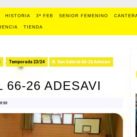
HISTORIA
3ª FEB
SENIOR FEMENINO
CANTER
RENCIA
TIENDA
S
,
Temporada 23/24
B. San Gabriel 66-26 Adesavi
 66-26 ADESAVI
9:50