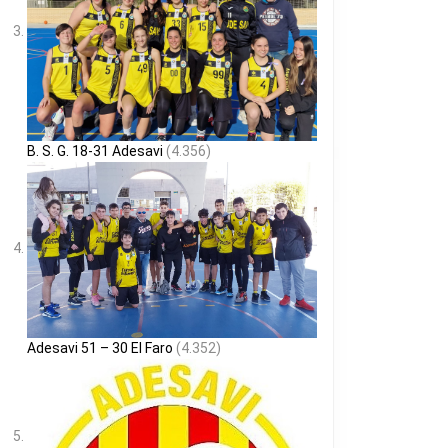
B. S. G. 18-31 Adesavi
(4.356)
Adesavi 51 – 30 El Faro
(4.352)