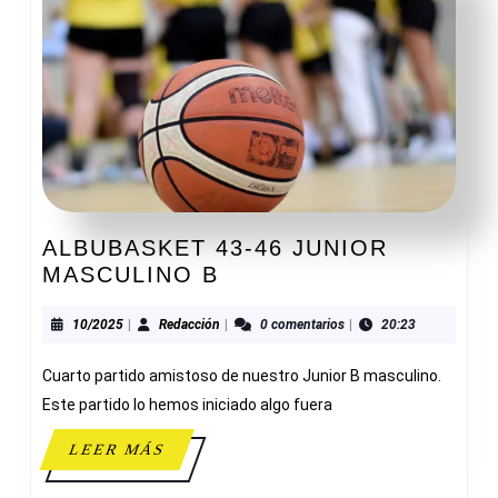
ALBUBASKET 43-46 JUNIOR
ALBUBASKET
MASCULINO B
43-
46
10/2025
Redacción
10/2025
|
Redacción
|
0 comentarios
|
20:23
JUNIOR
Cuarto partido amistoso de nuestro Junior B masculino.
MASCULINO
B
Este partido lo hemos iniciado algo fuera
LEER
LEER MÁS
MÁS