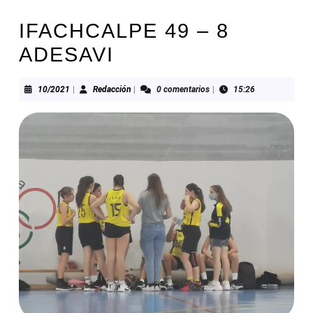
IFACHCALPE 49 – 8
ADESAVI
10/2021
Redacción
10/2021
|
Redacción
|
0 comentarios
|
15:26