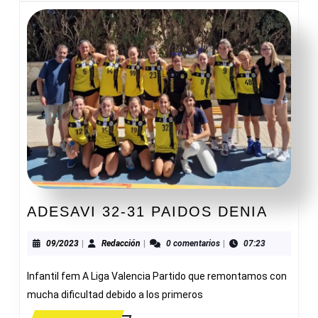
ADESA
ADESAVI 32-31 PAIDOS DENIA
32-
31
09/2023
Redacción
09/2023
|
Redacción
|
0 comentarios
|
07:23
PAIDO
Infantil fem A Liga Valencia Partido que remontamos con
DENIA
mucha dificultad debido a los primeros