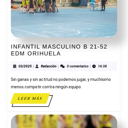
INFANTIL MASCULINO B 21-52
INFANTIL
EDM ORIHUELA
MASCULINO
B
03/2025
Redacción
03/2025
|
Redacción
|
0 comentarios
|
16:38
21-
Sin ganas y sin actitud no podemos jugar, y muchísimo
52
EDM
menos competir contra ningún equipo.
ORIHUELA
LEER
LEER MÁS
MÁS