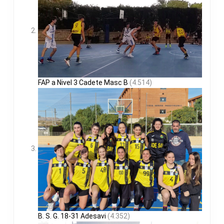
FAP a Nivel 3 Cadete Masc B
(4.514)
B. S. G. 18-31 Adesavi
(4.352)