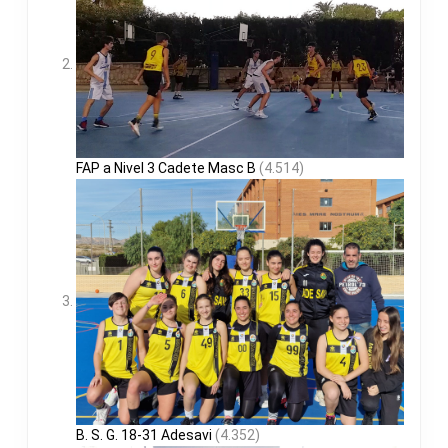
FAP a Nivel 3 Cadete Masc B
(4.514)
B. S. G. 18-31 Adesavi
(4.352)