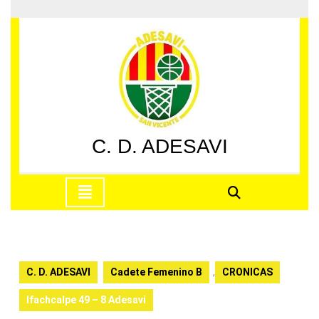
Saltar
al
contenido
Saltar
al
contenido
C. D. ADESAVI
Botón
de
apertura
C. D. ADESAVI
Cadete Femenino B
,
CRONICAS
Ifachcalpe 49 – 8 Adesavi