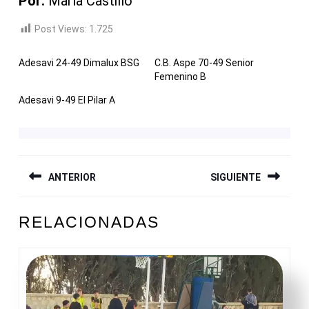
Por:
María Castillo
Post Views:
1.725
Adesavi 24-49 Dimalux BSG
C.B. Aspe 70-49 Senior
Femenino B
Adesavi 9-49 El Pilar A
NAVEGACIÓN
ANTERIOR
SIGUIENTE
DE
ENTRADAS
Entrada
Siguiente
RELACIONADAS
anterior:
entrada: