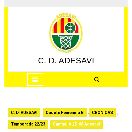
Saltar
al
contenido
Saltar
al
contenido
C. D. ADESAVI
Botón
de
apertura
C. D. ADESAVI
Cadete Femenino B
,
CRONICAS
,
Temporada 22/23
Campello 25-66 Adesavi