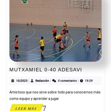
MUTXAMI
MUTXAMIEL 0-40 ADESAVI
0-
40
10/2023
Redacción
10/2023
|
Redacción
|
0 comentarios
|
19:29
ADESAVI
Amistoso que nos sirve sobre todo para conocernos más
como equipo y aprender a jugar
LEER
LEER MÁS