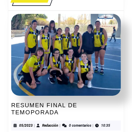
MÁS
RESUMEN FINAL DE
RESUMEN
TEMOPORADA
FINAL
DE
05/2023
Redacción
05/2023
|
Redacción
|
0 comentarios
|
10:35