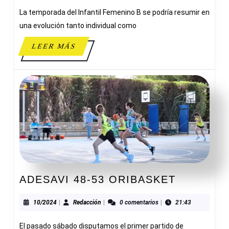
TEMOPORADA
La temporada del Infantil Femenino B se podría resumir en
una evolución tanto individual como
LEER
LEER MÁS
MÁS
ADESAVI
ADESAVI 48-53 ORIBASKET
48-
53
10/2024
Redacción
10/2024
|
Redacción
|
0 comentarios
|
21:43
ORIBASK
El pasado sábado disputamos el primer partido de