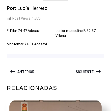
Por:
Lucía Herrero
Post Views:
1.375
El Pilar 74-47 Adesavi
Junior masculino B 59-37
Villena
Montemar 71-31 Adesavi
NAVEGACIÓN
ANTERIOR
SIGUIENTE
DE
ENTRADAS
Entrada
Siguiente
RELACIONADAS
anterior:
entrada: