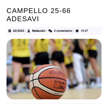
CAMPELLO 25-66
ADESAVI
02/2023
Redacción
02/2023
|
Redacción
|
0 comentarios
|
15:37