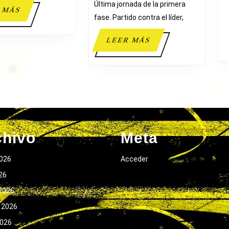
Última jornada de la primera
LEER
 MÁS
fase. Partido contra el líder,
MÁS
LEER
LEER MÁS
MÁS
chivo
Meta
026
Acceder
026
2026
 2026
2026