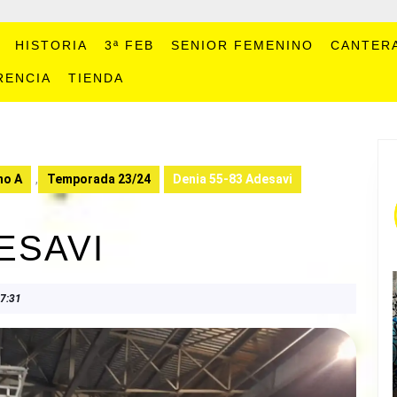
HISTORIA
3ª FEB
SENIOR FEMENINO
CANTER
RENCIA
TIENDA
no A
,
Temporada 23/24
Denia 55-83 Adesavi
ESAVI
7:31