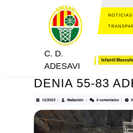
Saltar
al
contenido
NOTICIAS
Saltar
TRANSPA
al
contenido
C. D.
C. D. ADESAVI
CRONICAS
,
Infantil Masculi
ADESAVI
DENIA 55-83 AD
12/2023
Redacción
12/2023
|
Redacción
|
0 comentarios
|
0