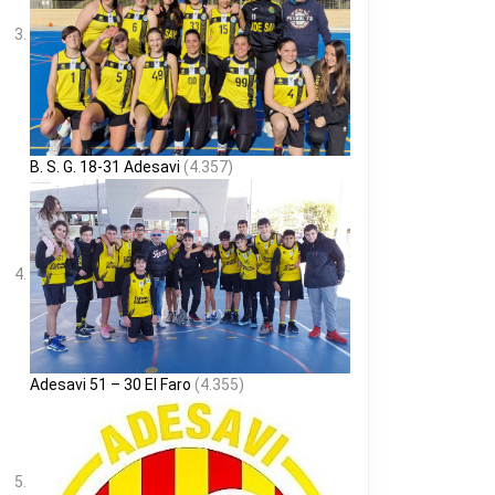
B. S. G. 18-31 Adesavi
(4.357)
Adesavi 51 – 30 El Faro
(4.355)