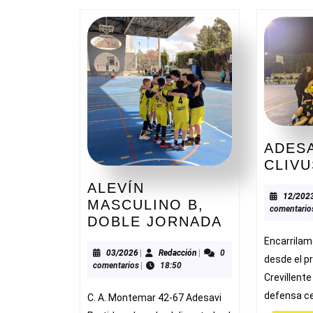
ADESA
CLIVU
ALEVÍN
12/202
MASCULINO B,
comentario
ALEVÍN
DOBLE JORNADA
MASCULIN
Encarrilam
B,
03/2026
Redacción
03/2026
|
Redacción
|
0
desde el pr
comentarios
|
18:50
DOBLE
Crevillent
JORNADA
defensa c
C. A. Montemar 42-67 Adesavi