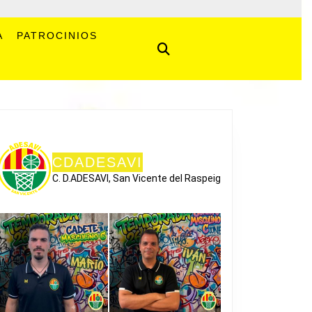
A
PATROCINIOS
CDADESAVI
C. D.ADESAVI, San Vicente del Raspeig