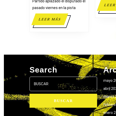
Partido aplazado el disputado el
LEER
pasado viernes en la pista
LEER
LEER MÁS
MÁS
Search
Ar
Buscar:
mayo 2
abril 2
marzo 
febrero
enero 