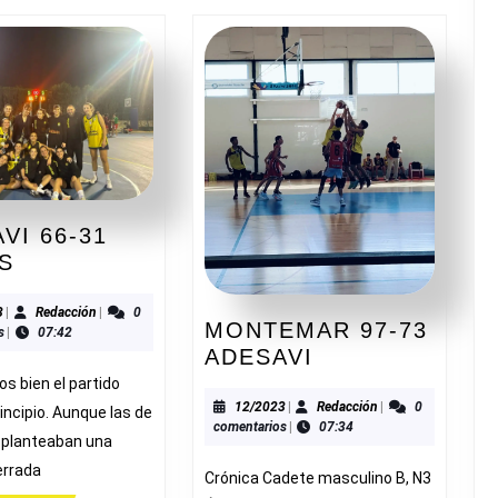
VI 66-31
ADESAVI
S
66-
31
12/2023
Redacción
3
|
Redacción
|
0
MONTEMAR 97-73
s
|
07:42
CLIVUS
MONTEMAR
ADESAVI
O
97-
os bien el partido
73
12/2023
Redacción
12/2023
|
Redacción
|
0
incipio. Aunque las de
comentarios
|
07:34
ADESAVI
e planteaban una
errada
Crónica Cadete masculino B, N3