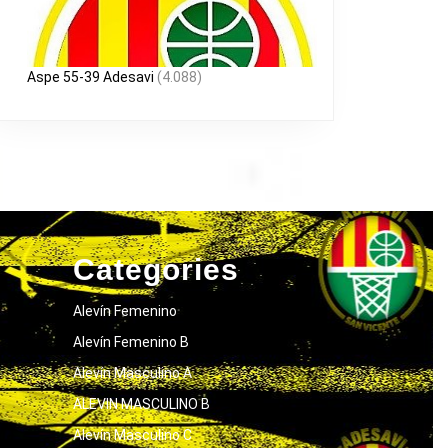
Aspe 55-39 Adesavi
(4.088)
Categories
Alevín Femenino
Alevín Femenino B
Alevín Masculino A
ALEVIN MASCULINO B
Alevín Masculino C