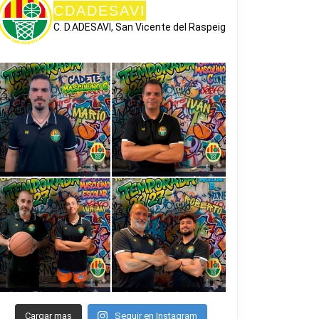
CDADESAVI
C. D.ADESAVI, San Vicente del Raspeig
Cargar mas
Seguir en Instagram