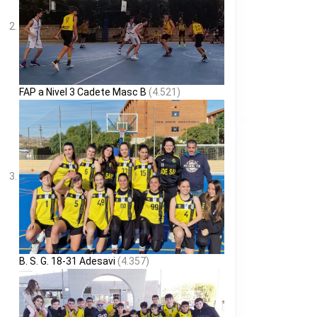
FAP a Nivel 3 Cadete Masc B
(4.521)
B. S. G. 18-31 Adesavi
(4.357)