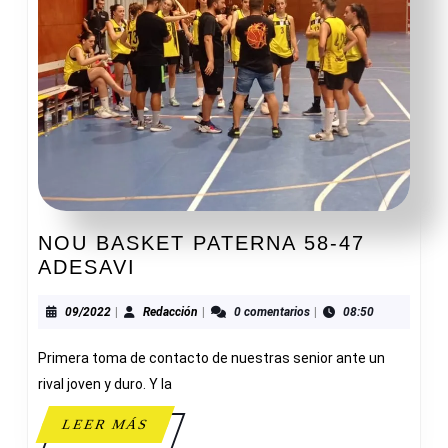
NOU BASKET PATERNA 58-47
NOU
ADESAVI
BASKET
PATERNA
09/2022
Redacción
09/2022
|
Redacción
|
0 comentarios
|
08:50
58-
Primera toma de contacto de nuestras senior ante un
47
ADESAVI
rival joven y duro. Y la
LEER
LEER MÁS
MÁS