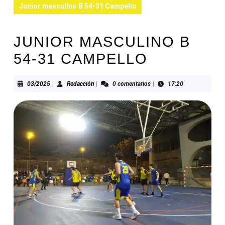
Junior masculino B 54-31 Campello
JUNIOR MASCULINO B
54-31 CAMPELLO
03/2025
Redacción
03/2025
|
Redacción
|
0 comentarios
|
17:20