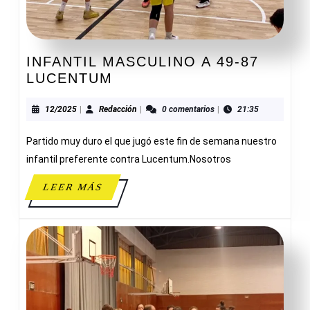
INFANTIL MASCULINO A 49-87
INFANTIL
LUCENTUM
MASCULINO
A
12/2025
Redacción
12/2025
|
Redacción
|
0 comentarios
|
21:35
49-
Partido muy duro el que jugó este fin de semana nuestro
87
LUCENTUM
infantil preferente contra Lucentum.Nosotros
LEER
LEER MÁS
MÁS