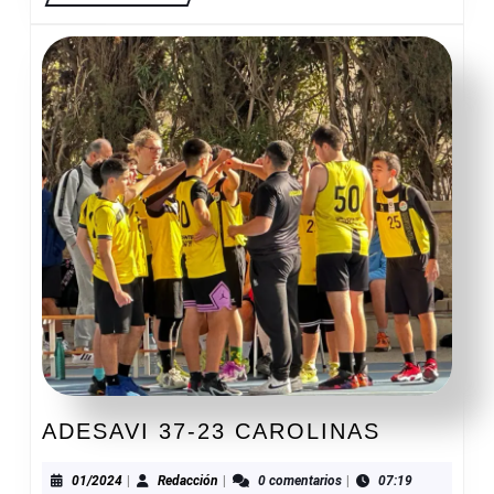
ADESAVI
ADESAVI 37-23 CAROLINAS
37-
23
01/2024
Redacción
01/2024
|
Redacción
|
0 comentarios
|
07:19