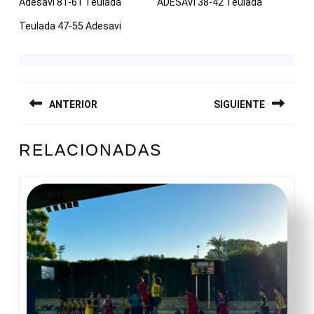
Adesavi 81-61 Teulada
ADESAVI 38-42 Teulada
Teulada 47-55 Adesavi
NAVEGACIÓN
ANTERIOR
SIGUIENTE
DE
ENTRADAS
Entrada
Siguiente
RELACIONADAS
anterior:
entrada: