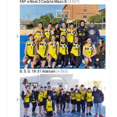
FAP a Nivel 3 Cadete Masc B
(4.527)
B. S. G. 18-31 Adesavi
(4.363)