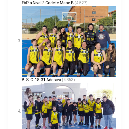
FAP a Nivel 3 Cadete Masc B
(4.527)
B. S. G. 18-31 Adesavi
(4.363)