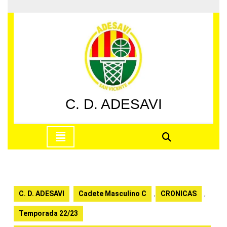
Saltar
al
contenido
Saltar
al
contenido
C. D. ADESAVI
Botón
de
apertura
C. D. ADESAVI
Cadete Masculino C
,
CRONICAS
,
Temporada 22/23