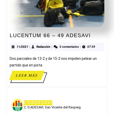
LUCEN
LUCENTUM 66 – 49 ADESAVI
66
–
11/2021
Redacción
11/2021
|
Redacción
|
0 comentarios
|
07:59
49
Dos parciales de 13-2 y de 15-2 nos impiden pelear un
ADESAV
partido que en pista
LEER
LEER MÁS
MÁS
CDADESAVI
C. D.ADESAVI, San Vicente del Raspeig