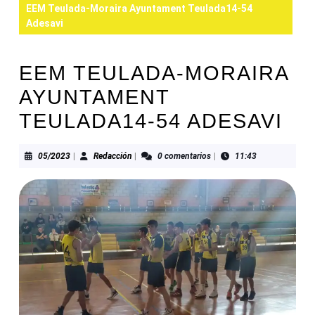
EEM Teulada-Moraira Ayuntament Teulada14-54
Adesavi
EEM TEULADA-MORAIRA
AYUNTAMENT
TEULADA14-54 ADESAVI
05/2023
Redacción
05/2023
|
Redacción
|
0 comentarios
|
11:43