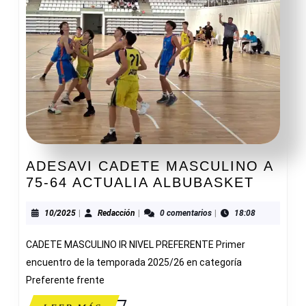
ADESAVI CADETE MASCULINO A
ADESA
75-64 ACTUALIA ALBUBASKET
CADET
MASCU
10/2025
Redacción
10/2025
|
Redacción
|
0 comentarios
|
18:08
A
CADETE MASCULINO IR NIVEL PREFERENTE Primer
75-
64
encuentro de la temporada 2025/26 en categoría
ACTUA
Preferente frente
ALBUB