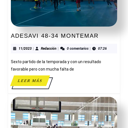
ADESAVI
ADESAVI 48-34 MONTEMAR
48-
34
11/2023
Redacción
11/2023
|
Redacción
|
0 comentarios
|
07:26
MONTEM
Sexto partido de la temporada y con un resultado
favorable pero con mucha falta de
LEER
LEER MÁS
MÁS