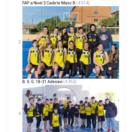
FAP a Nivel 3 Cadete Masc B
(4.514)
B. S. G. 18-31 Adesavi
(4.352)