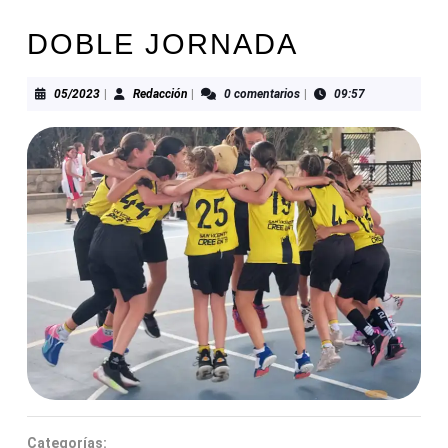
DOBLE JORNADA
05/2023
Redacción
05/2023
|
Redacción
|
0 comentarios
|
09:57
Categorías: