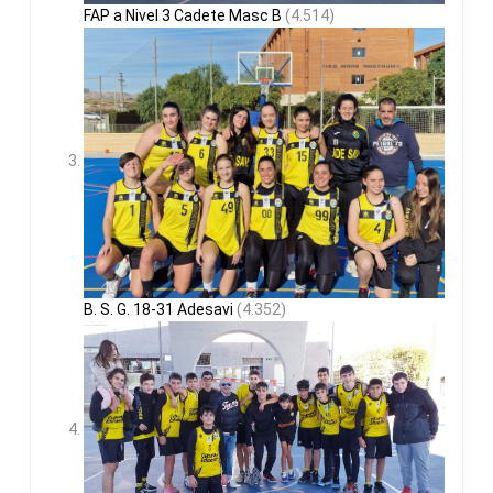
FAP a Nivel 3 Cadete Masc B
(4.514)
B. S. G. 18-31 Adesavi
(4.352)