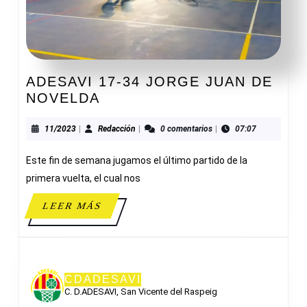
ADESAVI 17-34 JORGE JUAN DE
ADESAVI
NOVELDA
17-
34
11/2023
Redacción
11/2023
|
Redacción
|
0 comentarios
|
07:07
JORGE
Este fin de semana jugamos el último partido de la
JUAN
DE
primera vuelta, el cual nos
NOVELDA
LEER
LEER MÁS
MÁS
CDADESAVI
C. D.ADESAVI, San Vicente del Raspeig