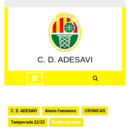
Saltar
al
contenido
Saltar
al
contenido
C. D. ADESAVI
Botón
de
apertura
C. D. ADESAVI
Alevín Femenino
,
CRONICAS
,
Temporada 22/23
Doble Jornada