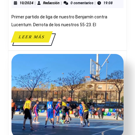
23
10/2024
Redacción
10/2024
|
Redacción
|
0 comentarios
|
19:08
ADESAVI
Primer partido de liga de nuestro Benjamín contra
Lucentum. Derrota de los nuestros 55-23. El
LEER
LEER MÁS
MÁS