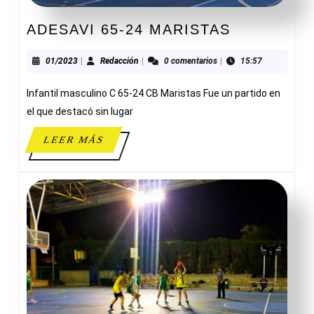
ADESAVI
ADESAVI 65-24 MARISTAS
65-
24
01/2023
Redacción
01/2023
|
Redacción
|
0 comentarios
|
15:57
MARISTAS
Infantil masculino C 65-24 CB Maristas Fue un partido en
el que destacó sin lugar
LEER
LEER MÁS
MÁS