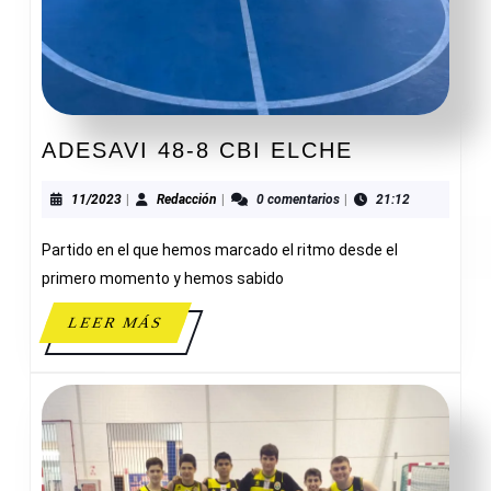
ADESAVI
ADESAVI 48-8 CBI ELCHE
48-
8
11/2023
Redacción
11/2023
|
Redacción
|
0 comentarios
|
21:12
CBI
Partido en el que hemos marcado el ritmo desde el
ELCHE
primero momento y hemos sabido
LEER
LEER MÁS
MÁS