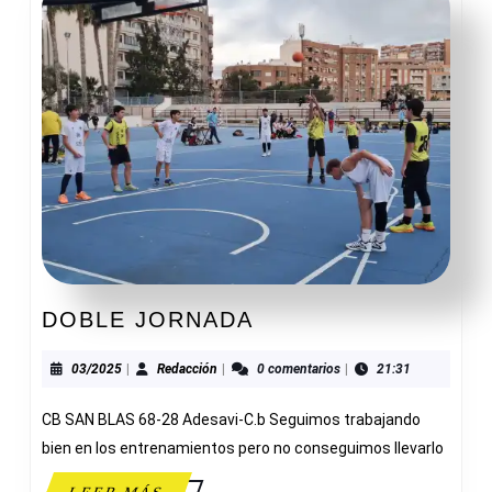
DOBLE
DOBLE JORNADA
JORNADA
03/2025
Redacción
03/2025
|
Redacción
|
0 comentarios
|
21:31
CB SAN BLAS 68-28 Adesavi-C.b Seguimos trabajando
bien en los entrenamientos pero no conseguimos llevarlo
LEER