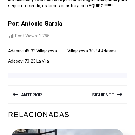
seguir creciendo, estamos construyendo EQUIPO!!!!!!!!!!
Por: Antonio García
Post Views:
1.785
Adesavi 46-33 Villajoyosa
Villajoyosa 30-34 Adesavi
Adesavi 73-23 La Vila
NAVEGACIÓN
ANTERIOR
SIGUIENTE
DE
ENTRADAS
Entrada
Siguiente
RELACIONADAS
anterior:
entrada: