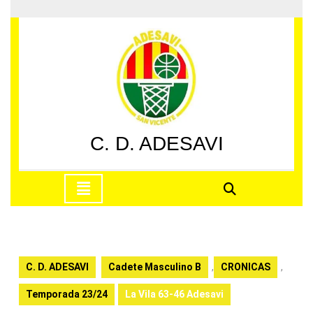
Saltar
al
contenido
Saltar
al
contenido
C. D. ADESAVI
Botón
de
apertura
C. D. ADESAVI
Cadete Masculino B
,
CRONICAS
,
Temporada 23/24
La Vila 63-46 Adesavi