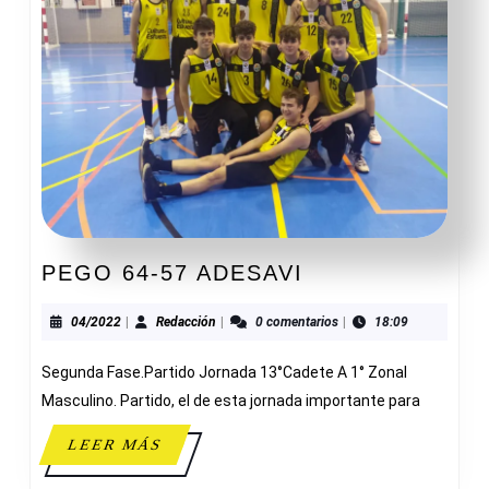
PEGO
PEGO 64-57 ADESAVI
64-
57
04/2022
Redacción
04/2022
|
Redacción
|
0 comentarios
|
18:09
ADESAVI
Segunda Fase.Partido Jornada 13°Cadete A 1° Zonal
Masculino. Partido, el de esta jornada importante para
LEER
LEER MÁS
MÁS