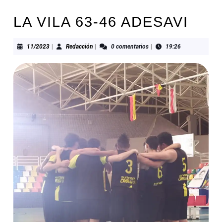
LA VILA 63-46 ADESAVI
11/2023
Redacción
11/2023
|
Redacción
|
0 comentarios
|
19:26