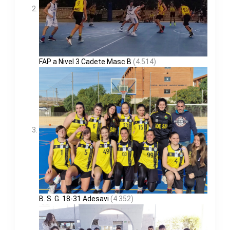
FAP a Nivel 3 Cadete Masc B
(4.514)
B. S. G. 18-31 Adesavi
(4.352)