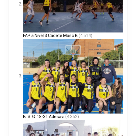
FAP a Nivel 3 Cadete Masc B
(4.514)
B. S. G. 18-31 Adesavi
(4.352)