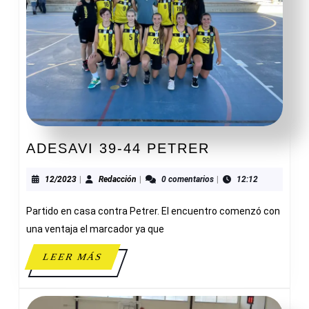
ADESAVI
ADESAVI 39-44 PETRER
39-
44
12/2023
Redacción
12/2023
|
Redacción
|
0 comentarios
|
12:12
PETRER
Partido en casa contra Petrer. El encuentro comenzó con
una ventaja el marcador ya que
LEER
LEER MÁS
MÁS