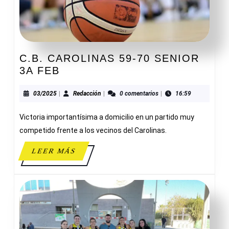
C.B. CAROLINAS 59-70 SENIOR
C.B.
3A FEB
CAROLINAS
59-
03/2025
Redacción
03/2025
|
Redacción
|
0 comentarios
|
16:59
70
Victoria importantísima a domicilio en un partido muy
SENIOR
3A
competido frente a los vecinos del Carolinas.
FEB
LEER
LEER MÁS
MÁS