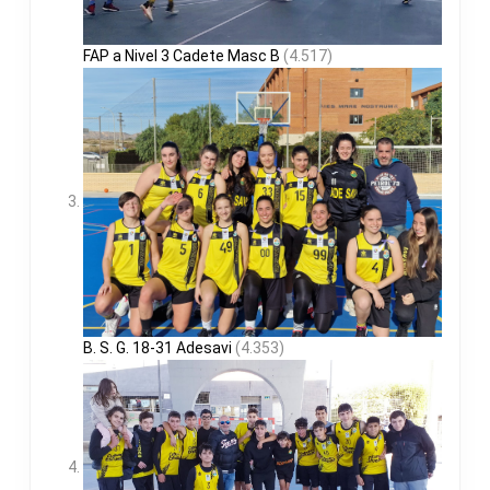
FAP a Nivel 3 Cadete Masc B
(4.517)
B. S. G. 18-31 Adesavi
(4.353)