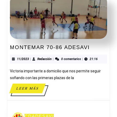
MONTEM
MONTEMAR 70-86 ADESAVI
70-
86
11/2023
Redacción
11/2023
|
Redacción
|
0 comentarios
|
21:16
ADESAVI
Victoria importante a domicilio que nos permite seguir
soñando con las primeras plazas de la
LEER
LEER MÁS
MÁS
CDADESAVI