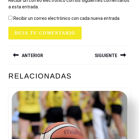
Recibir un correo electrónico con los siguientes comentarios
a esta entrada.
Recibir un correo electrónico con cada nueva entrada.
NAVEGACIÓN
ANTERIOR
SIGUIENTE
DE
ENTRADAS
Entrada
Siguiente
RELACIONADAS
anterior:
entrada: