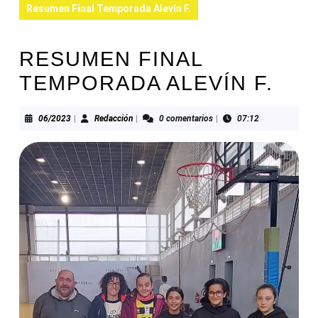
Resumen Final Temporada Alevín F.
RESUMEN FINAL
TEMPORADA ALEVÍN F.
06/2023
Redacción
06/2023
|
Redacción
|
0 comentarios
|
07:12