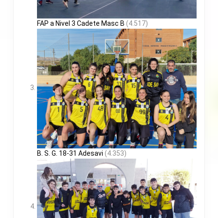
FAP a Nivel 3 Cadete Masc B
(4.517)
B. S. G. 18-31 Adesavi
(4.353)