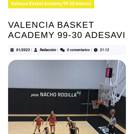
Valencia Basket Academy 99-30 Adesavi
VALENCIA BASKET
ACADEMY 99-30 ADESAVI
01/2023
Redacción
01/2023
|
Redacción
|
0 comentarios
|
21:12