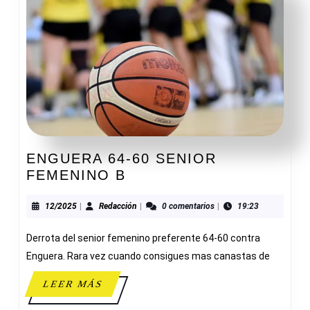
ENGUERA 64-60 SENIOR
ENGUERA
FEMENINO B
64-
60
12/2025
Redacción
12/2025
|
Redacción
|
0 comentarios
|
19:23
SENIOR
Derrota del senior femenino preferente 64-60 contra
FEMENINO
B
Enguera. Rara vez cuando consigues mas canastas de
LEER
LEER MÁS
MÁS