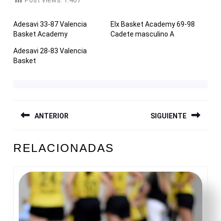
Adesavi 33-87 Valencia
Elx Basket Academy 69-98
Basket Academy
Cadete masculino A
Adesavi 28-83 Valencia
Basket
NAVEGACIÓN
ANTERIOR
SIGUIENTE
DE
ENTRADAS
Entrada
Siguiente
RELACIONADAS
anterior:
entrada: