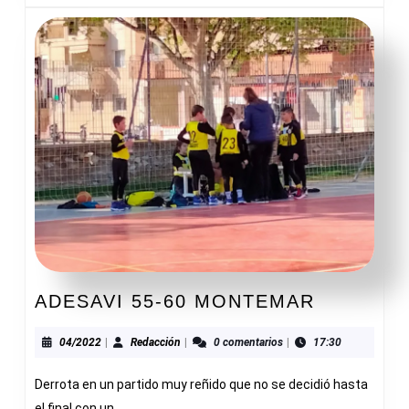
ADESAVI
ADESAVI 55-60 MONTEMAR
55-
60
04/2022
Redacción
04/2022
|
Redacción
|
0 comentarios
|
17:30
MONTEM
Derrota en un partido muy reñido que no se decidió hasta
el final con un