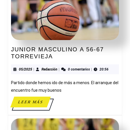
JUNIOR MASCULINO A 56-67
JUNIOR
TORREVIEJA
MASCULINO
A
05/2025
Redacción
05/2025
|
Redacción
|
0 comentarios
|
20:56
56-
Partido donde hemos ido de más a menos. El arranque del
67
TORREVIEJA
encuentro fue muy buenos
LEER
LEER MÁS
MÁS