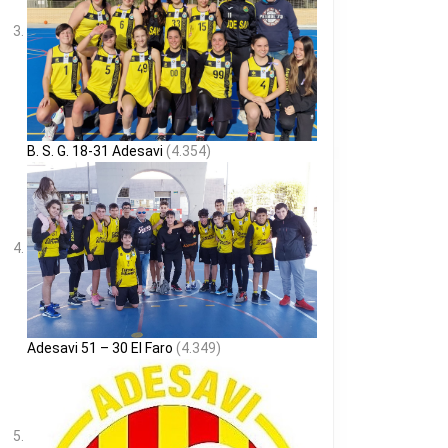
B. S. G. 18-31 Adesavi
(4.354)
Adesavi 51 – 30 El Faro
(4.349)