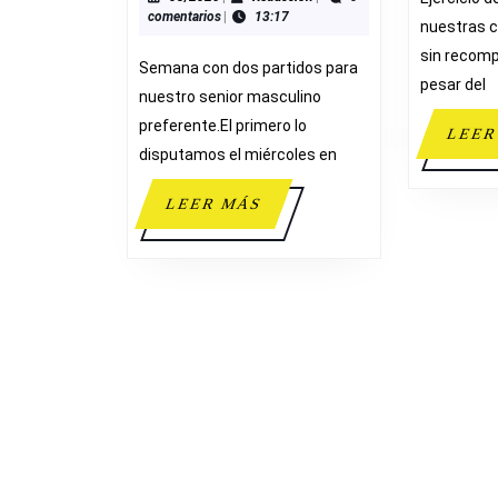
comentarios
|
13:17
DOBLE
nuestras 
JORNADA
sin recom
Semana con dos partidos para
pesar del
nuestro senior masculino
preferente.El primero lo
LEER
disputamos el miércoles en
LEER
LEER MÁS
MÁS