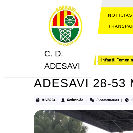
Saltar
al
contenido
NOTICIAS
Saltar
TRANSPA
al
contenido
C. D.
C. D. ADESAVI
CRONICAS
,
Infantil Femeni
ADESAVI
ADESAVI 28-53
01/2024
Redacción
01/2024
|
Redacción
|
0 comentarios
|
1