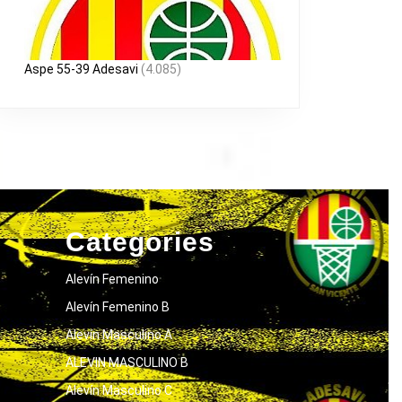
Aspe 55-39 Adesavi
(4.085)
Categories
Alevín Femenino
Alevín Femenino B
Alevín Masculino A
ALEVIN MASCULINO B
Alevín Masculino C