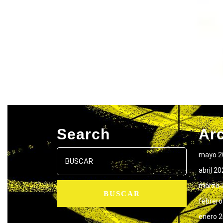
Search
Ar
Buscar:
mayo 2
abril 2
marzo 
febrero
enero 