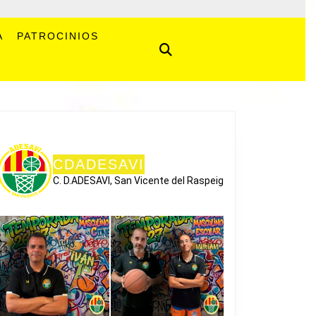
A
PATROCINIOS
CDADESAVI
C. D.ADESAVI, San Vicente del Raspeig