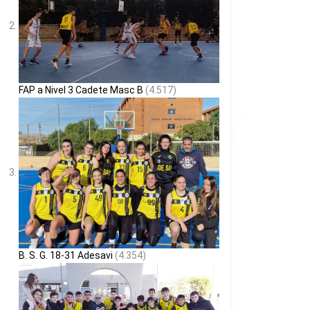
FAP a Nivel 3 Cadete Masc B
(4.517)
B. S. G. 18-31 Adesavi
(4.354)