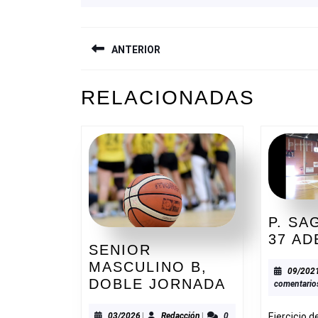
NAVEGACIÓN
ANTERIOR
DE
ENTRADAS
Entrada
RELACIONADAS
anterior:
P. SA
37 AD
SENIOR
MASCULINO B,
09/202
SENIOR
DOBLE JORNADA
comentario
MASCULIN
B,
03/2026
Redacción
Ejercicio d
03/2026
|
Redacción
|
0