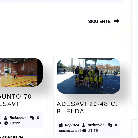
SIGUIENTE
Siguiente
entrada:
GUNTO 70-
P.
ADESAVI 29-48 C.
ESAVI
ADESAVI
SAGUNTO
B. ELDA
29-
70-
09/2021
Redacción
1
|
Redacción
|
0
s
|
08:22
48
37
02/2024
Redacción
02/2024
|
Redacción
|
0
O
comentarios
|
21:35
C.
ADESAVI
e valentía de