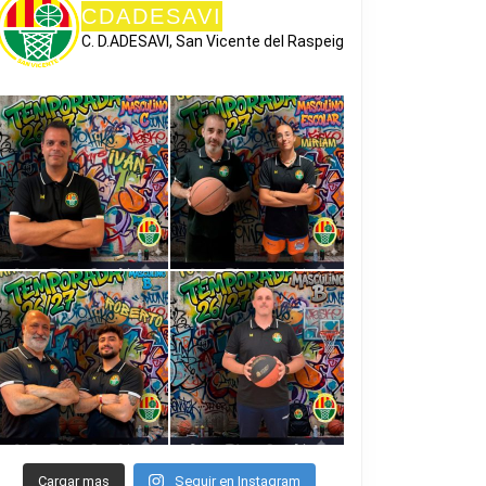
CDADESAVI
C. D.ADESAVI, San Vicente del Raspeig
Cargar mas
Seguir en Instagram