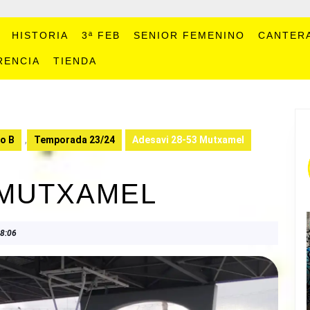
HISTORIA
3ª FEB
SENIOR FEMENINO
CANTER
RENCIA
TIENDA
no B
,
Temporada 23/24
Adesavi 28-53 Mutxamel
 MUTXAMEL
8:06