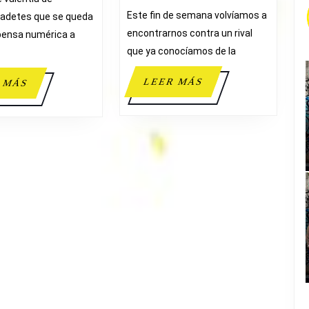
B.
Este fin de semana volvíamos a
cadetes que se queda
ELDA
encontrarnos contra un rival
pensa numérica a
que ya conocíamos de la
LEER
LEER MÁS
LEER
 MÁS
MÁS
MÁS