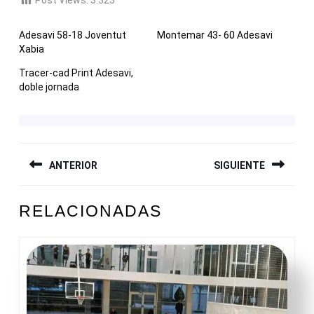
Post Views:
3.323
Adesavi 58-18 Joventut
Montemar 43- 60 Adesavi
Xabia
Tracer-cad Print Adesavi,
doble jornada
NAVEGACIÓN
ANTERIOR
SIGUIENTE
DE
ENTRADAS
Entrada
Siguiente
RELACIONADAS
anterior:
entrada: