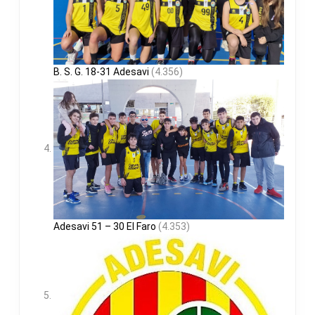
B. S. G. 18-31 Adesavi
(4.356)
Adesavi 51 – 30 El Faro
(4.353)