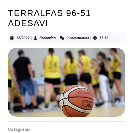
TERRALFAS 96-51
ADESAVI
12/2022
Redacción
12/2022
|
Redacción
|
0 comentarios
|
17:12
Categorías: