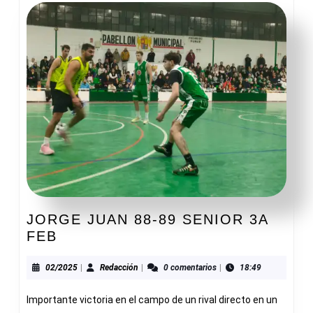
JORGE JUAN 88-89 SENIOR 3A
JORGE
FEB
JUAN
88-
02/2025
Redacción
02/2025
|
Redacción
|
0 comentarios
|
18:49
89
Importante victoria en el campo de un rival directo en un
SENIOR