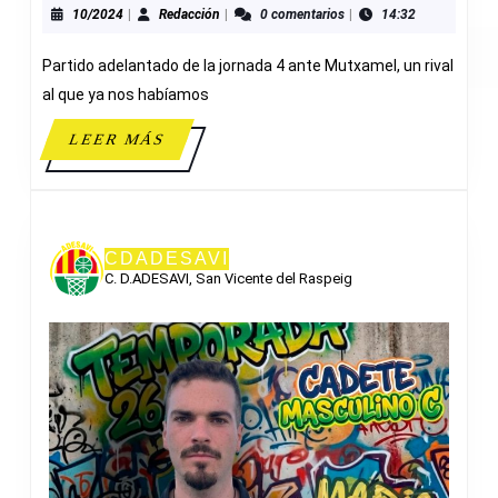
46
10/2024
Redacción
10/2024
|
Redacción
|
0 comentarios
|
14:32
MUTXAM
Partido adelantado de la jornada 4 ante Mutxamel, un rival
al que ya nos habíamos
LEER
LEER MÁS
MÁS
CDADESAVI
C. D.ADESAVI, San Vicente del Raspeig