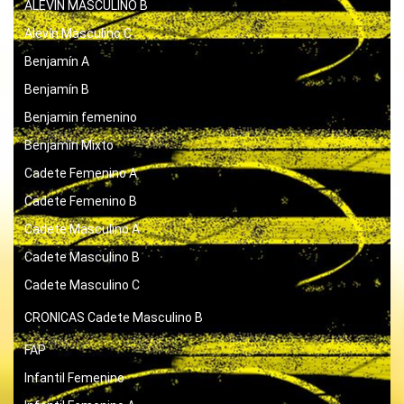
ALEVIN MASCULINO B
Alevín Masculino C
Benjamín A
Benjamín B
Benjamin femenino
Benjamín Mixto
Cadete Femenino A
Cadete Femenino B
Cadete Masculino A
Cadete Masculino B
Cadete Masculino C
CRONICAS
Cadete Masculino B
FAP
Infantil Femenino