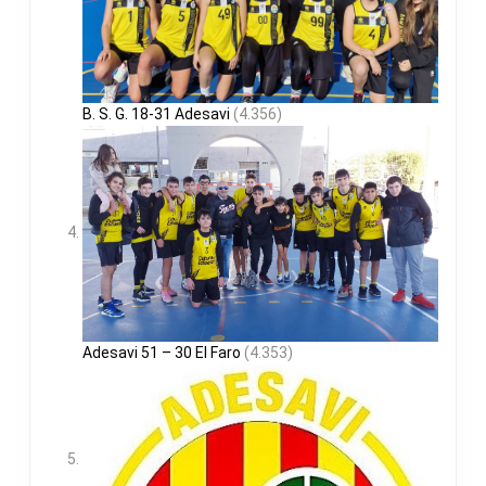
B. S. G. 18-31 Adesavi
(4.356)
Adesavi 51 – 30 El Faro
(4.353)