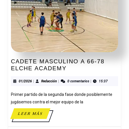
CADETE MASCULINO A 66-78
CADETE
ELCHE ACADEMY
MASCULINO
A
01/2026
Redacción
01/2026
|
Redacción
|
0 comentarios
|
15:37
66-
Primer partido de la segunda fase donde posiblemente
78
ELCHE
jugásemos contra el mejor equipo de la
ACADEMY
LEER
LEER MÁS
MÁS