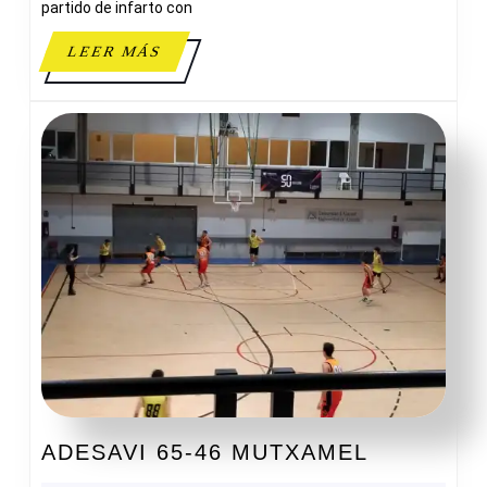
3A
partido de infarto con
FEB
LEER
LEER MÁS
MÁS
ADESAVI
ADESAVI 65-46 MUTXAMEL
65-