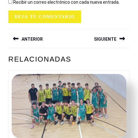
Recibir un correo electrónico con cada nueva entrada.
NAVEGACIÓN
ANTERIOR
SIGUIENTE
DE
ENTRADAS
Entrada
Siguiente
RELACIONADAS
anterior:
entrada: