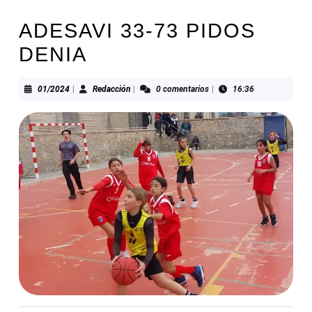
ADESAVI 33-73 PIDOS
DENIA
01/2024
Redacción
01/2024
|
Redacción
|
0 comentarios
|
16:36