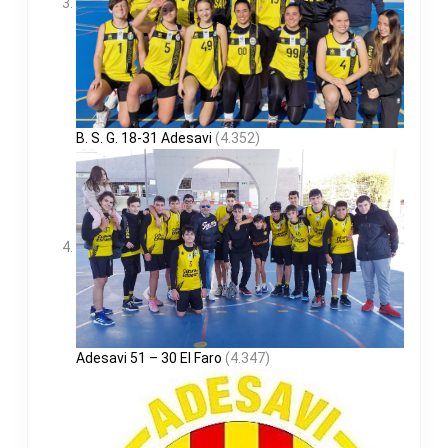
B. S. G. 18-31 Adesavi
(4.352)
Adesavi 51 – 30 El Faro
(4.347)