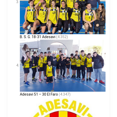
B. S. G. 18-31 Adesavi
(4.352)
Adesavi 51 – 30 El Faro
(4.347)