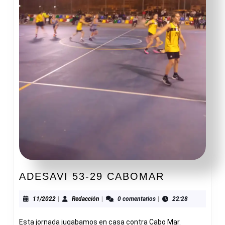
ADESAVI
ADESAVI 53-29 CABOMAR
53-
29
11/2022
Redacción
11/2022
|
Redacción
|
0 comentarios
|
22:28
CABOMAR
Esta jornada jugabamos en casa contra Cabo Mar.