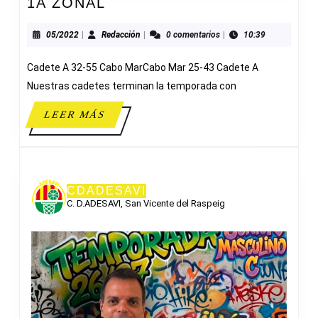
DOBLE
1A ZONAL
JORNADA
1/4
05/2022
Redacción
05/2022
|
Redacción
|
0 comentarios
|
10:39
DE
Cadete A 32-55 Cabo MarCabo Mar 25-43 Cadete A
FINAL
1A
Nuestras cadetes terminan la temporada con
ZONAL
LEER
LEER MÁS
MÁS
CDADESAVI
C. D.ADESAVI, San Vicente del Raspeig