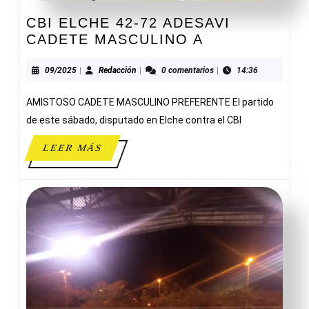
CBI ELCHE 42-72 ADESAVI
CBI
CADETE MASCULINO A
ELCHE
42-
09/2025
Redacción
09/2025
|
Redacción
|
0 comentarios
|
14:36
72
AMISTOSO CADETE MASCULINO PREFERENTE El partido
ADESAVI
CADETE
de este sábado, disputado en Elche contra el CBI
MASCULINO
LEER
LEER MÁS
A
MÁS