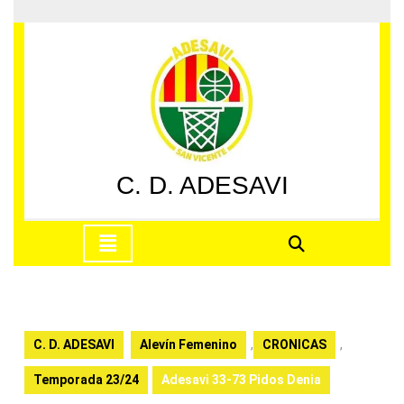
Saltar
al
contenido
Saltar
al
contenido
C. D. ADESAVI
Botón
de
apertura
C. D. ADESAVI
Alevín Femenino
,
CRONICAS
,
Temporada 23/24
Adesavi 33-73 Pidos Denia