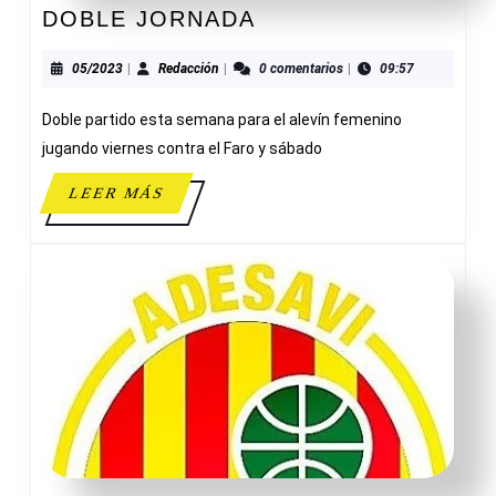
DOBLE
DOBLE JORNADA
JORNADA
05/2023
Redacción
05/2023
|
Redacción
|
0 comentarios
|
09:57
Doble partido esta semana para el alevín femenino
jugando viernes contra el Faro y sábado
LEER
LEER MÁS
MÁS