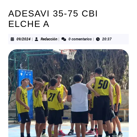
ADESAVI 35-75 CBI
ELCHE A
09/2024
Redacción
09/2024
|
Redacción
|
0 comentarios
|
20:37