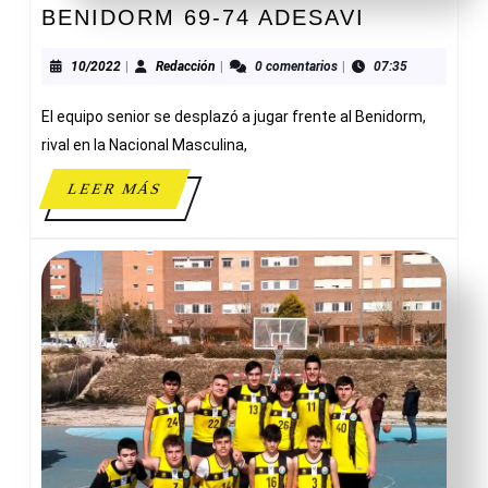
BENIDOR
BENIDORM 69-74 ADESAVI
69-
74
10/2022
Redacción
10/2022
|
Redacción
|
0 comentarios
|
07:35
ADESAVI
El equipo senior se desplazó a jugar frente al Benidorm,
rival en la Nacional Masculina,
LEER
LEER MÁS
MÁS