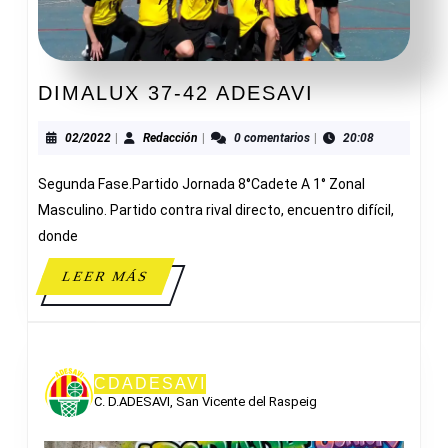
DIMALUX
DIMALUX 37-42 ADESAVI
37-
42
02/2022
Redacción
02/2022
|
Redacción
|
0 comentarios
|
20:08
ADESAVI
Segunda Fase.Partido Jornada 8°Cadete A 1° Zonal
Masculino. Partido contra rival directo, encuentro difícil,
donde
LEER
LEER MÁS
MÁS
CDADESAVI
C. D.ADESAVI, San Vicente del Raspeig