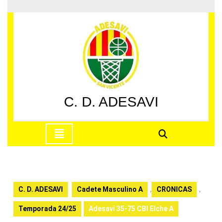
Saltar
al
contenido
Saltar
al
contenido
C. D. ADESAVI
Botón
de
apertura
C. D. ADESAVI
Cadete Masculino A
,
CRONICAS
,
Temporada 24/25
Adesavi 35-75 CBI Elche A