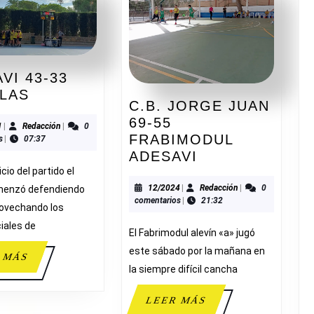
VI 43-33
ADESAVI
BLAS
C.B. JORGE JUAN
43-
69-55
33
11/2021
Redacción
1
|
Redacción
|
0
FRABIMODUL
s
|
07:37
SAN
C.B.
ADESAVI
BLAS
JORGE
icio del partido el
JUAN
12/2024
Redacción
12/2024
|
Redacción
|
0
menzó defendiendo
comentarios
|
21:32
69-
rovechando los
55
ciales de
El Fabrimodul alevín «a» jugó
FRABIMODUL
este sábado por la mañana en
ADESAVI
LEER
 MÁS
la siempre difícil cancha
MÁS
LEER
LEER MÁS