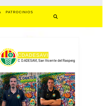
A
PATROCINIOS
CDADESAVI
C. D.ADESAVI, San Vicente del Raspeig