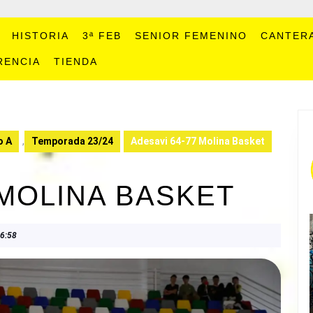
HISTORIA
3ª FEB
SENIOR FEMENINO
CANTER
RENCIA
TIENDA
o A
,
Temporada 23/24
Adesavi 64-77 Molina Basket
 MOLINA BASKET
6:58