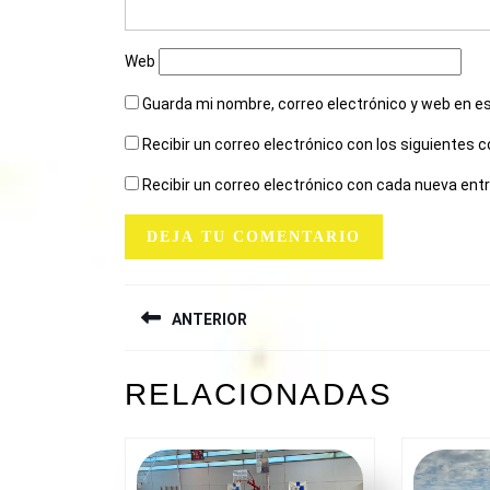
Web
Guarda mi nombre, correo electrónico y web en e
Recibir un correo electrónico con los siguientes 
Recibir un correo electrónico con cada nueva ent
NAVEGACIÓN
ANTERIOR
DE
ENTRADAS
Entrada
RELACIONADAS
anterior: