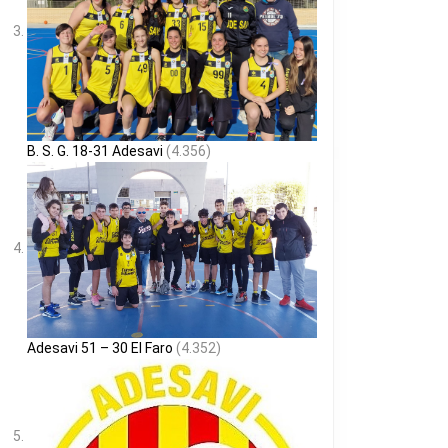
B. S. G. 18-31 Adesavi
(4.356)
Adesavi 51 – 30 El Faro
(4.352)