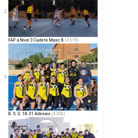
FAP a Nivel 3 Cadete Masc B
(4.519)
B. S. G. 18-31 Adesavi
(4.356)