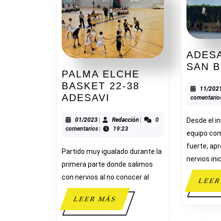
ADESA
SAN 
PALMA ELCHE
BASKET 22-38
11/202
PALMA
ADESAVI
comentario
ELCHE
BASKET
01/2023
Redacción
01/2023
|
Redacción
|
0
Desde el in
comentarios
|
19:23
22-
equipo co
38
fuerte; ap
Partido muy igualado durante la
ADESAVI
nervios ini
primera parte donde salimos
con nervios al no conocer al
LEER
LEER
LEER MÁS
MÁS