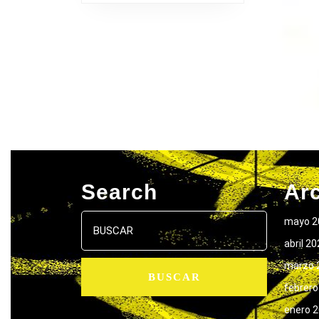
Search
Ar
Buscar:
mayo 2
abril 2
marzo 
febrero
enero 