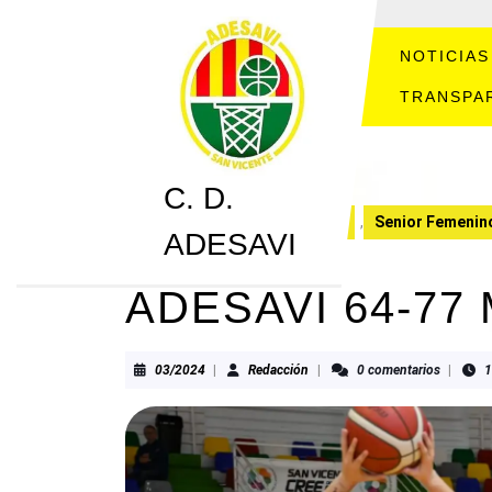
Saltar
al
contenido
NOTICIAS
Saltar
TRANSPA
al
contenido
C. D.
C. D. ADESAVI
CRONICAS
,
Senior Femenin
ADESAVI
ADESAVI 64-77
03/2024
Redacción
03/2024
|
Redacción
|
0 comentarios
|
1