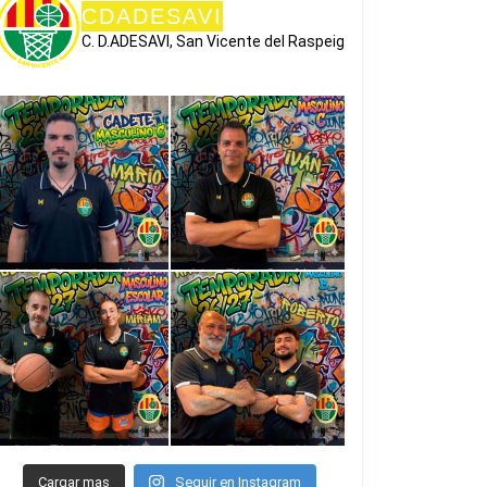
CDADESAVI
C. D.ADESAVI, San Vicente del Raspeig
Cargar mas
Seguir en Instagram