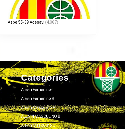
Aspe 55-39 Adesavi
(4.087)
Categories
Alevín Femenino
Alevín Femenino B
Alevín Masculino A
ALEVIN MASCULINO B
Alevín Masculino C