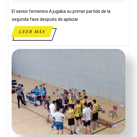
21
El senior femenino A jugaba su primer partido de la
JORGE
JUAN
segunda fase después de aplazar
DE
LEER
LEER MÁS
NOVELDA
MÁS