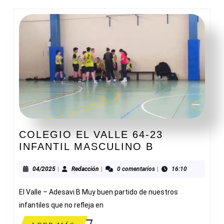
COLEGIO EL VALLE 64-23
COLEGIO
INFANTIL MASCULINO B
EL
VALLE
04/2025
Redacción
04/2025
|
Redacción
|
0 comentarios
|
16:10
64-
El Valle – Adesavi B Muy buen partido de nuestros
23
INFANTIL
infantiles que no refleja en
MASCULINO