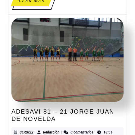
LEER
LEER MÁS
B
MÁS
ADESAVI 81 – 21 JORGE JUAN
ADESAVI
DE NOVELDA
81
–
01/2022
Redacción
01/2022
|
Redacción
|
0 comentarios
|
18:51