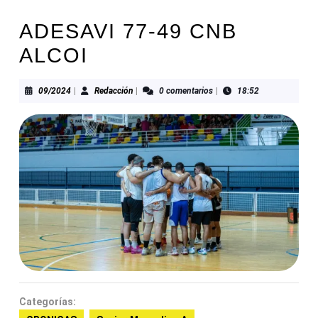
ADESAVI 77-49 CNB
ALCOI
09/2024
Redacción
09/2024
|
Redacción
|
0 comentarios
|
18:52
Categorías: