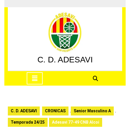
Saltar
al
contenido
Saltar
al
contenido
C. D. ADESAVI
Botón
de
apertura
C. D. ADESAVI
CRONICAS
,
Senior Masculino A
,
Temporada 24/25
Adesavi 77-49 CNB Alcoi