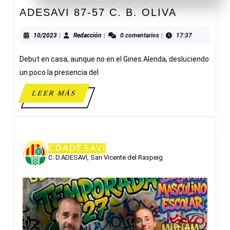
ADESAVI
ADESAVI 87-57 C. B. OLIVA
87-
57
10/2023
Redacción
10/2023
|
Redacción
|
0 comentarios
|
17:37
C.
Debut en casa, aunque no en el Gines Alenda, desluciendo
B.
OLIVA
un poco la presencia del
LEER
LEER MÁS
MÁS
CDADESAVI
C. D.ADESAVI, San Vicente del Raspeig