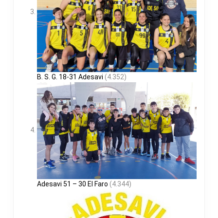
B. S. G. 18-31 Adesavi
(4.352)
Adesavi 51 – 30 El Faro
(4.344)