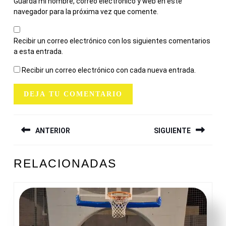
Guarda mi nombre, correo electrónico y web en este
navegador para la próxima vez que comente.
Recibir un correo electrónico con los siguientes comentarios
a esta entrada.
Recibir un correo electrónico con cada nueva entrada.
NAVEGACIÓN
ANTERIOR
SIGUIENTE
DE
ENTRADAS
Entrada
Siguiente
RELACIONADAS
anterior:
entrada: