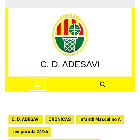
Saltar
al
contenido
Saltar
al
contenido
C. D. ADESAVI
Botón
de
apertura
C. D. ADESAVI
CRONICAS
,
Infantil Masculino A
,
Temporada 24/25