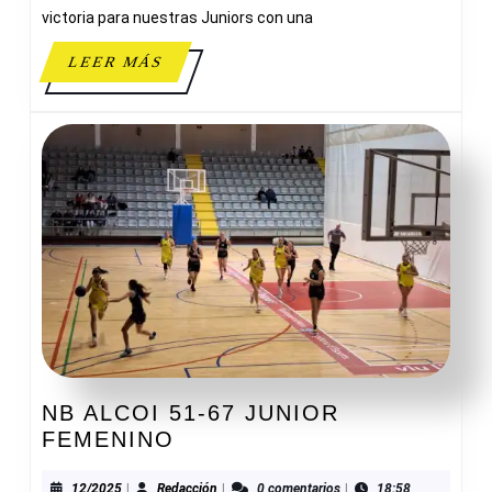
ALCOI
victoria para nuestras Juniors con una
LEER
LEER MÁS
MÁS
NB ALCOI 51-67 JUNIOR
NB
FEMENINO
ALCOI
51-
12/2025
Redacción
12/2025
|
Redacción
|
0 comentarios
|
18:58