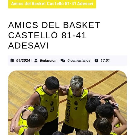
Amics del Basket Castelló 81-41 Adesavi
AMICS DEL BASKET
CASTELLÓ 81-41
ADESAVI
09/2024
Redacción
09/2024
|
Redacción
|
0 comentarios
|
17:01