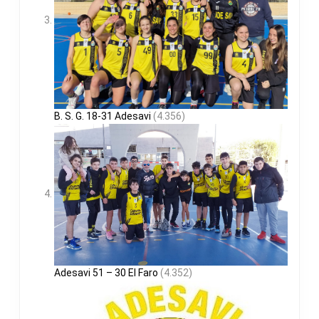
B. S. G. 18-31 Adesavi
(4.356)
Adesavi 51 – 30 El Faro
(4.352)