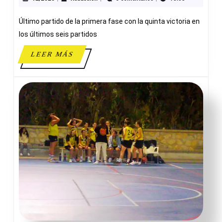
67
Último partido de la primera fase con la quinta victoria en
JUNIOR
FEMENINO
los últimos seis partidos
LEER
LEER MÁS
MÁS