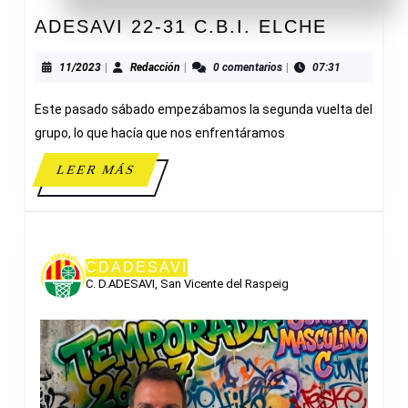
ADESAV
ADESAVI 22-31 C.B.I. ELCHE
22-
31
11/2023
Redacción
11/2023
|
Redacción
|
0 comentarios
|
07:31
C.B.I.
Este pasado sábado empezábamos la segunda vuelta del
ELCHE
grupo, lo que hacía que nos enfrentáramos
LEER
LEER MÁS
MÁS
CDADESAVI
C. D.ADESAVI, San Vicente del Raspeig