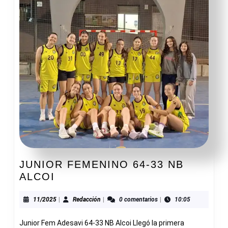
JUNIOR FEMENINO 64-33 NB
JUNIOR
ALCOI
FEMENINO
64-
11/2025
Redacción
11/2025
|
Redacción
|
0 comentarios
|
10:05
33
Junior Fem Adesavi 64-33 NB Alcoi Llegó la primera
NB