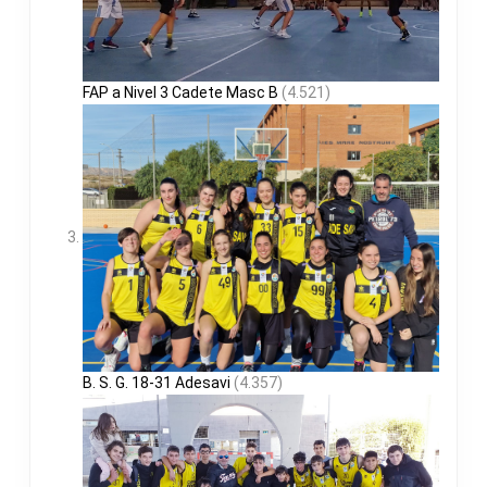
FAP a Nivel 3 Cadete Masc B
(4.521)
B. S. G. 18-31 Adesavi
(4.357)