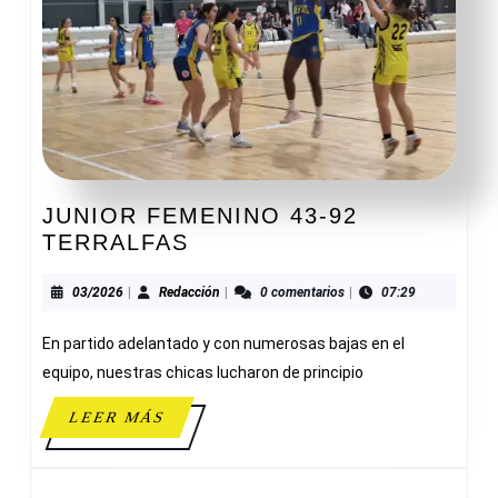
JUNIOR FEMENINO 43-92
JUNIOR
TERRALFAS
FEMENINO
43-
03/2026
Redacción
03/2026
|
Redacción
|
0 comentarios
|
07:29
92
En partido adelantado y con numerosas bajas en el
TERRALFAS
equipo, nuestras chicas lucharon de principio
LEER
LEER MÁS
MÁS