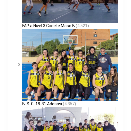
FAP a Nivel 3 Cadete Masc B
(4.521)
B. S. G. 18-31 Adesavi
(4.357)