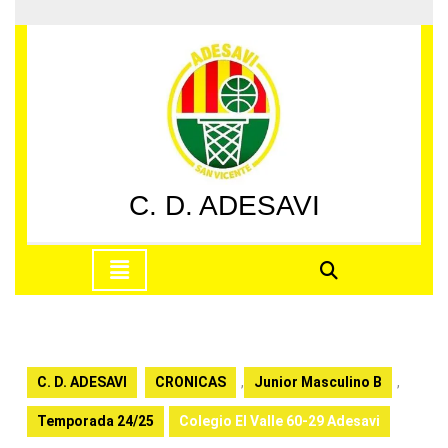
Saltar
al
contenido
Saltar
al
contenido
C. D. ADESAVI
Botón
de
apertura
C. D. ADESAVI
CRONICAS
,
Junior Masculino B
,
Temporada 24/25
Colegio El Valle 60-29 Adesavi