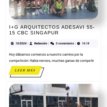
I+G ARQUITECTOS ADESAVI 55-
I+G
15 CBC SINGAPUR
ARQUITECTOS
ADESAVI
10/2024
Redacción
10/2024
|
Redacción
|
0 comentarios
|
16:18
55-
Hoy dábamos comienzo a nuestro camino por la
15
CBC
competición. Había nervios, muchas ganas de competir
SINGAPUR
LEER
LEER MÁS
MÁS