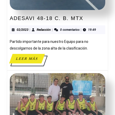
ADESAVI
ADESAVI 48-18 C. B. MTX
48-
18
02/2023
Redacción
02/2023
|
Redacción
|
0 comentarios
|
19:49
C.
Partido importante para nuestro Equipo para no
B.
MTX
descolgarnos de la zona alta de la clasificación.
LEER
LEER MÁS
MÁS