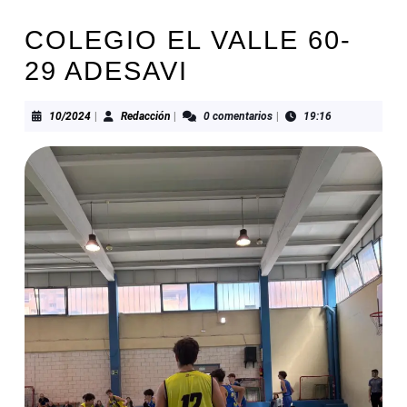
COLEGIO EL VALLE 60-
29 ADESAVI
10/2024
Redacción
10/2024
|
Redacción
|
0 comentarios
|
19:16