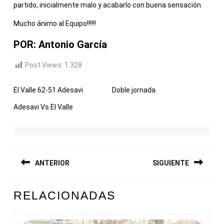
partido, inicialmente malo y acabarlo con buena sensación.
Mucho ánimo al Equipo!!!!!!
POR: Antonio García
Post Views:
1.328
El Valle 62-51 Adesavi
Doble jornada
Adesavi Vs El Valle
NAVEGACIÓN
ANTERIOR
SIGUIENTE
DE
ENTRADAS
Entrada
Siguiente
RELACIONADAS
anterior:
entrada: