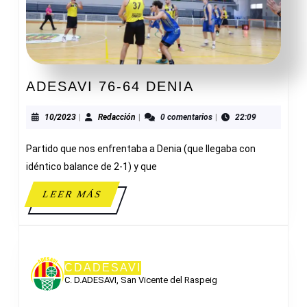
ADESAVI
ADESAVI 76-64 DENIA
76-
64
10/2023
Redacción
10/2023
|
Redacción
|
0 comentarios
|
22:09
DENIA
Partido que nos enfrentaba a Denia (que llegaba con
idéntico balance de 2-1) y que
LEER
LEER MÁS
MÁS
CDADESAVI
C. D.ADESAVI, San Vicente del Raspeig