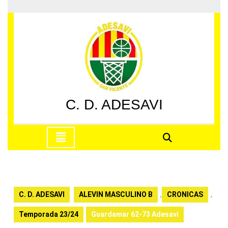
Saltar
al
contenido
Saltar
al
contenido
C. D. ADESAVI
Botón
de
apertura
C. D. ADESAVI
ALEVIN MASCULINO B
,
CRONICAS
,
Temporada 23/24
Guardamar 62-73 Adesavi