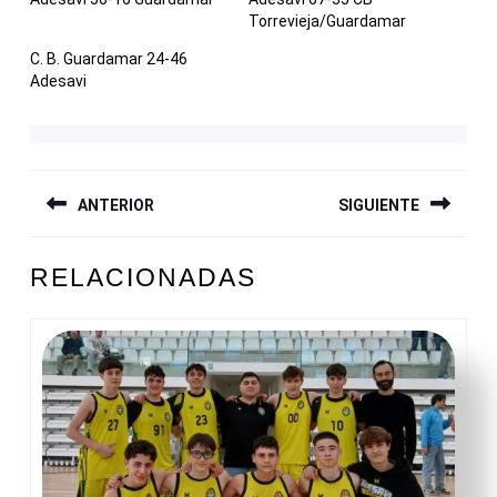
Torrevieja/Guardamar
C. B. Guardamar 24-46
Adesavi
NAVEGACIÓN
ANTERIOR
SIGUIENTE
DE
ENTRADAS
Entrada
Siguiente
RELACIONADAS
anterior:
entrada: