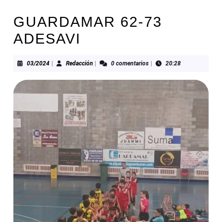
GUARDAMAR 62-73
ADESAVI
03/2024
Redacción
03/2024
|
Redacción
|
0 comentarios
|
20:28