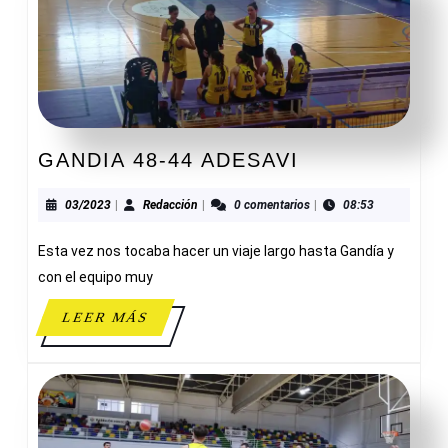
GANDIA
GANDIA 48-44 ADESAVI
48-
44
03/2023
Redacción
03/2023
|
Redacción
|
0 comentarios
|
08:53
ADESAVI
Esta vez nos tocaba hacer un viaje largo hasta Gandía y
con el equipo muy
LEER
LEER MÁS
MÁS