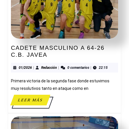
CADETE MASCULINO A 64-26
CADETE
C.B. JAVEA
MASCULINO
A
01/2026
Redacción
01/2026
|
Redacción
|
0 comentarios
|
22:15
64-
Primera victoria de la segunda fase donde estuvimos
26
C.B.
muy resolutivos tanto en ataque como en
JAVEA
LEER
LEER MÁS
MÁS