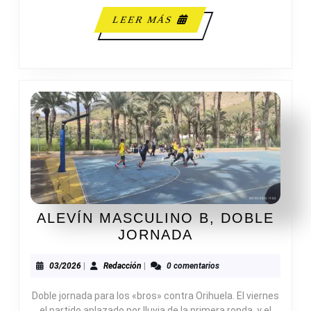
LEER
LEER MÁS
MÁS
ALEVÍN MASCULINO B, DOBLE
ALEVÍN
JORNADA
MASCULINO
B,
03/2026
Redacción
03/2026
|
Redacción
|
0 comentarios
DOBLE
Doble jornada para los «bros» contra Orihuela. El viernes
JORNADA
el partido aplazado por lluvia de la primera ronda, y el