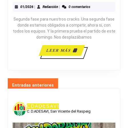
B.
CATRAL
01/2026
Redacción
01/2026
|
Redacción
|
0 comentarios
46-
Segunda fase para nuestros cracks. Una segunda fase
39
donde estamos obligados a competir, ahora si, con
ALEVÍN
todos los equipos. Y la primera prueba el partido de este
MASCULINO
domingo. Nos desplazábamos
B
LEER
LEER MÁS
MÁS
NAVEGACIÓN
Entradas anteriores
DE
ENTRADAS
CDADESAVI
C. D.ADESAVI, San Vicente del Raspeig