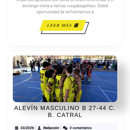
domingo visita a tierras «vegabageñas». Doble
oportunidad de enfrentarnos a
LEER
LEER MÁS
MÁS
ALEVÍN MASCULINO B 27-44 C.
ALEVÍN
B. CATRAL
MASCULINO
B
03/2026
Redacción
03/2026
|
Redacción
|
0 comentarios