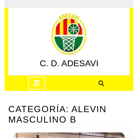
Saltar
al
contenido
Saltar
al
contenido
C. D. ADESAVI
Botón
de
apertura
CATEGORÍA:
ALEVIN
MASCULINO B