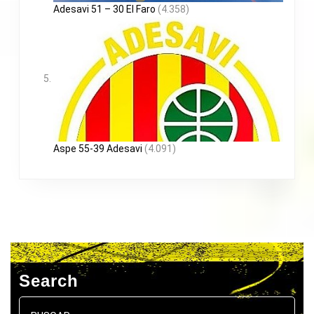
Adesavi 51 – 30 El Faro
(4.358)
Aspe 55-39 Adesavi
(4.091)
Search
Buscar: