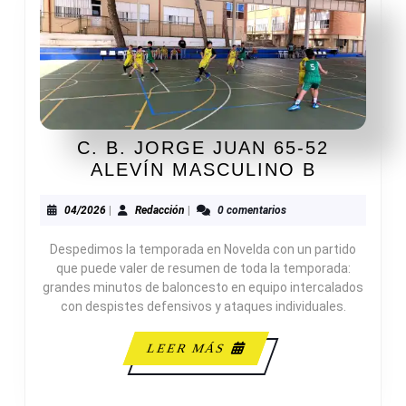
C. B. JORGE JUAN 65-52
C.
ALEVÍN MASCULINO B
B.
JORGE
04/2026
Redacción
04/2026
|
Redacción
|
0 comentarios
JUAN
Despedimos la temporada en Novelda con un partido
65-
que puede valer de resumen de toda la temporada:
52
grandes minutos de baloncesto en equipo intercalados
ALEVÍN
con despistes defensivos y ataques individuales.
MASCUL
B
LEER
LEER MÁS
MÁS