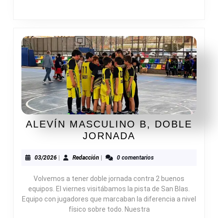
ALEVÍN MASCULINO B, DOBLE
ALEVÍN
JORNADA
MASCULINO
B,
03/2026
Redacción
03/2026
|
Redacción
|
0 comentarios
DOBLE
Volvemos a tener doble jornada contra 2 buenos
JORNADA
equipos. El viernes visitábamos la pista de San Blas.
Equipo con jugadores que marcaban la diferencia a nivel
físico sobre todo. Nuestra