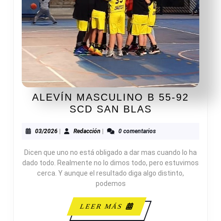
ALEVÍN MASCULINO B 55-92
ALEVÍN
SCD SAN BLAS
MASCULINO
B
03/2026
Redacción
03/2026
|
Redacción
|
0 comentarios
55-
Dicen que uno no está obligado a dar mas cuando lo ha
92
dado todo. Realmente no lo dimos todo, pero estuvimos
SCD
cerca. Y aunque el resultado diga algo distinto,
SAN
podemos
BLAS
LEER
LEER MÁS
MÁS