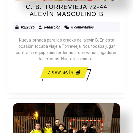
C. B. TORREVIEJA 72-44
C.
ALEVÍN MASCULINO B
B.
TORREV
02/2026
Redacción
02/2026
|
Redacción
|
0 comentarios
72-
Nueva jornada para los cracks del alevín B. En esta
44
ocasión tocaba viaje a Torrevieja. Nos tocaba jugar
ALEVÍN
contra un equipo bien ordenador con varios jugadores
MASCUL
talentosos. Nuestro inicio fue
B
LEER
LEER MÁS
MÁS