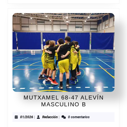
MUTXAMEL 68-47 ALEVÍN
MUTXAMEL
MASCULINO B
68-
47
01/2026
Redacción
01/2026
|
Redacción
|
0 comentarios
ALEVÍN