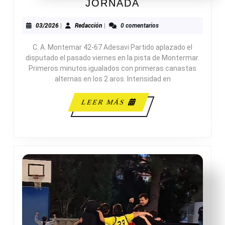
ALEVÍN
JORNADA
MASCULINO
B,
03/2026
Redacción
03/2026
|
Redacción
|
0 comentarios
DOBLE
C. A. Montemar 42-67 Adesavi Partido aplazado el
JORNADA
disputado el pasado viernes en la pista de Montermar.
Primeros minutos igualados con primeras canastas
alternas en los 2 aros. Intensidad en
LEER
LEER MÁS
MÁS