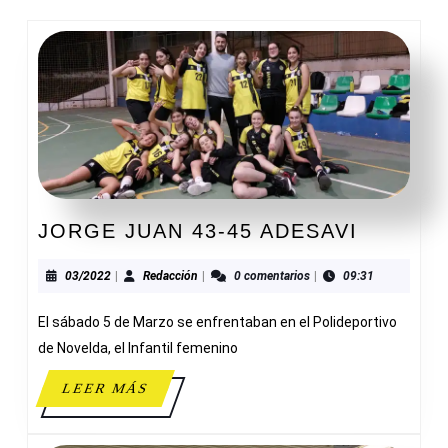
JORGE
JORGE JUAN 43-45 ADESAVI
JUAN
43-
03/2022
Redacción
03/2022
|
Redacción
|
0 comentarios
|
09:31
45
El sábado 5 de Marzo se enfrentaban en el Polideportivo
ADESAV
de Novelda, el Infantil femenino
LEER
LEER MÁS
MÁS