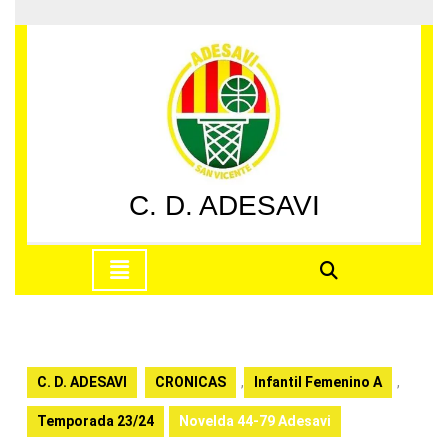
Saltar
al
contenido
Saltar
al
contenido
C. D. ADESAVI
Botón
de
apertura
C. D. ADESAVI
CRONICAS
,
Infantil Femenino A
,
Temporada 23/24
Novelda 44-79 Adesavi