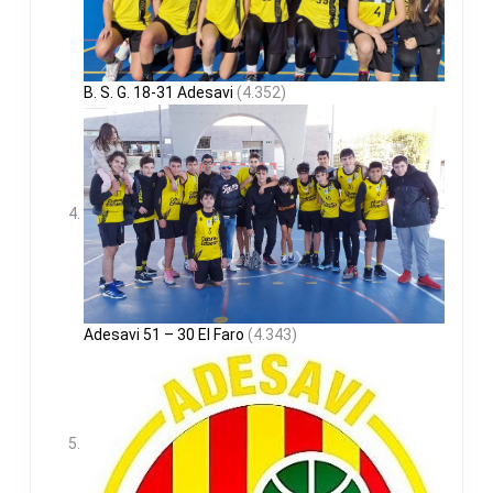
B. S. G. 18-31 Adesavi
(4.352)
Adesavi 51 – 30 El Faro
(4.343)