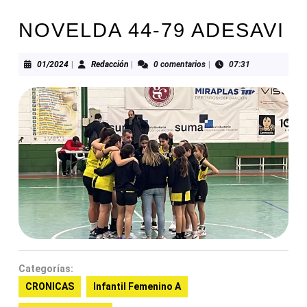
NOVELDA 44-79 ADESAVI
01/2024
Redacción
01/2024
|
Redacción
|
0 comentarios
|
07:31
Categorías:
CRONICAS
Infantil Femenino A