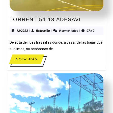
TORRENT
TORRENT 54-13 ADESAVI
54-
13
12/2023
Redacción
12/2023
|
Redacción
|
0 comentarios
|
07:40
ADESAVI
Derrota de nuestras infas donde, a pesar de las bajas que
suplimos, no acabamos de
LEER
LEER MÁS
MÁS