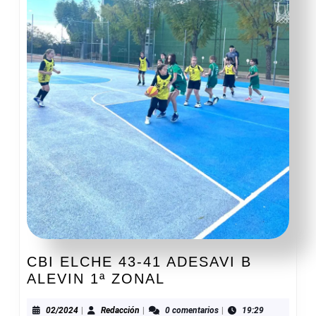
CBI ELCHE 43-41 ADESAVI B
CBI
ALEVIN 1ª ZONAL
ELCHE
43-
02/2024
Redacción
02/2024
|
Redacción
|
0 comentarios
|
19:29