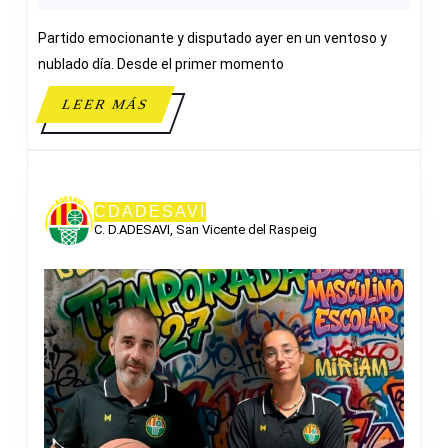
41
Partido emocionante y disputado ayer en un ventoso y
ADESAVI
B
nublado día. Desde el primer momento
ALEVIN
LEER
LEER MÁS
1ª
MÁS
ZONAL
CDADESAVI
C. D.ADESAVI, San Vicente del Raspeig