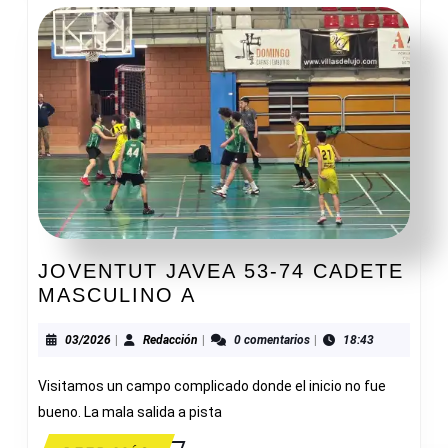
JOVENTUT JAVEA 53-74 CADETE
JOVENTUT
MASCULINO A
JAVEA
53-
03/2026
Redacción
03/2026
|
Redacción
|
0 comentarios
|
18:43
74
Visitamos un campo complicado donde el inicio no fue
CADETE
MASCULINO
bueno. La mala salida a pista
A