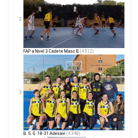
FAP a Nivel 3 Cadete Masc B
(4.512)
B. S. G. 18-31 Adesavi
(4.348)