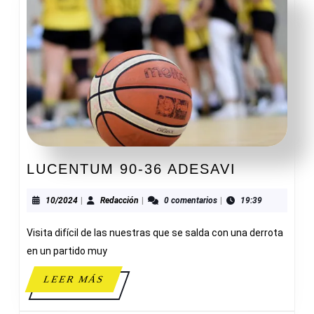
LUCENTU
LUCENTUM 90-36 ADESAVI
90-
36
10/2024
Redacción
10/2024
|
Redacción
|
0 comentarios
|
19:39
ADESAVI
Visita difícil de las nuestras que se salda con una derrota
en un partido muy
LEER
LEER MÁS
MÁS