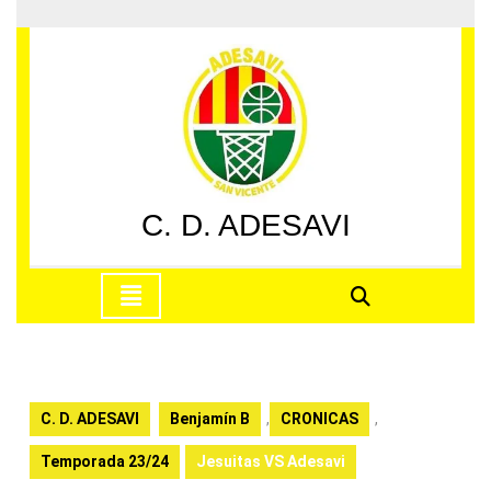
Saltar
al
contenido
Saltar
al
contenido
C. D. ADESAVI
Botón
de
apertura
C. D. ADESAVI
Benjamín B
,
CRONICAS
,
Temporada 23/24
Jesuitas VS Adesavi