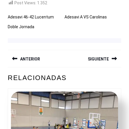
Post Views:
1.352
Adesavi 46-42 Lucentum
Adesavi A VS Carolinas
Doble Jornada
NAVEGACIÓN
ANTERIOR
SIGUIENTE
DE
ENTRADAS
Entrada
Siguiente
RELACIONADAS
anterior:
entrada: