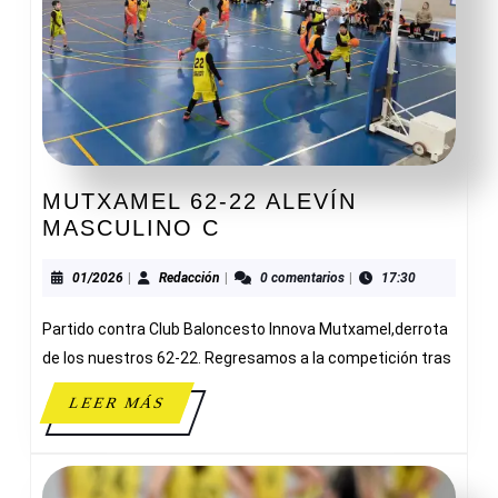
MUTXAMEL 62-22 ALEVÍN
MUTXAMEL
MASCULINO C
62-
22
01/2026
Redacción
01/2026
|
Redacción
|
0 comentarios
|
17:30
ALEVÍN
Partido contra Club Baloncesto Innova Mutxamel,derrota
MASCULINO
C
de los nuestros 62-22. Regresamos a la competición tras
LEER
LEER MÁS
MÁS