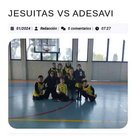
JESUITAS VS ADESAVI
01/2024
Redacción
01/2024
|
Redacción
|
0 comentarios
|
07:27