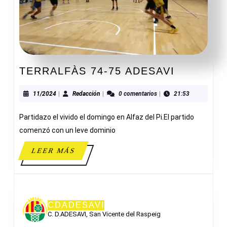
TERRALF
TERRALFÀS 74-75 ADESAVI
74-
75
11/2024
Redacción
11/2024
|
Redacción
|
0 comentarios
|
21:53
ADESAVI
Partidazo el vivido el domingo en Alfaz del Pi.El partido
comenzó con un leve dominio
LEER
LEER MÁS
MÁS
CDADESAVI
C. D.ADESAVI, San Vicente del Raspeig