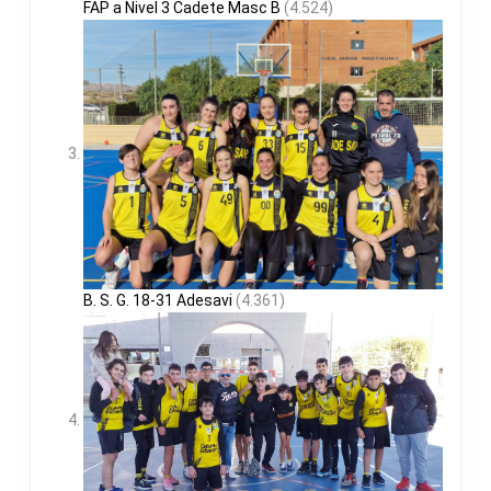
FAP a Nivel 3 Cadete Masc B
(4.524)
B. S. G. 18-31 Adesavi
(4.361)