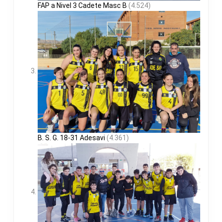
FAP a Nivel 3 Cadete Masc B
(4.524)
B. S. G. 18-31 Adesavi
(4.361)