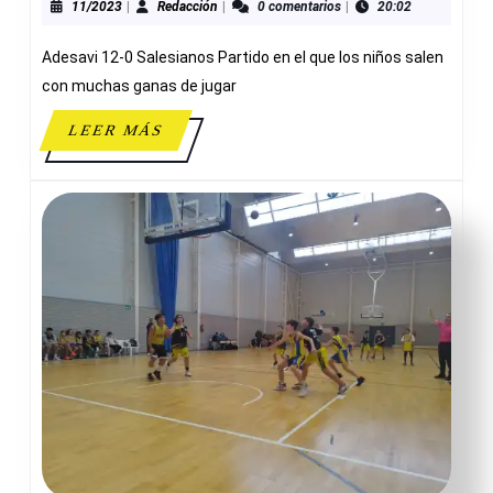
VS
11/2023
Redacción
11/2023
|
Redacción
|
0 comentarios
|
20:02
SALESI
Adesavi 12-0 Salesianos Partido en el que los niños salen
con muchas ganas de jugar
LEER
LEER MÁS
MÁS