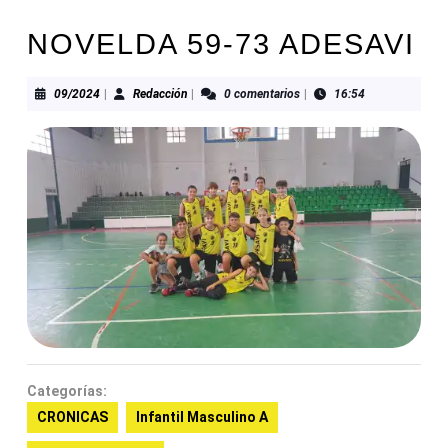
NOVELDA 59-73 ADESAVI
09/2024
Redacción
09/2024
|
Redacción
|
0 comentarios
|
16:54
Categorías:
CRONICAS
Infantil Masculino A