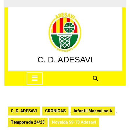
Saltar
al
contenido
Saltar
al
contenido
C. D. ADESAVI
Botón
de
apertura
C. D. ADESAVI
CRONICAS
,
Infantil Masculino A
,
Temporada 24/25
Novelda 59-73 Adesavi