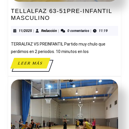
TELLALFAZ 63-51PRE-INFANTIL
TELLALFAZ
MASCULINO
63-
51PRE-
11/2025
Redacción
11/2025
|
Redacción
|
0 comentarios
|
11:19
INFANTIL
TERRALFAZ VS PREINFANTIL Partido muy chulo que
MASCULINO
perdimos en 2 periodos. 10 minutos en los
LEER
LEER MÁS
MÁS