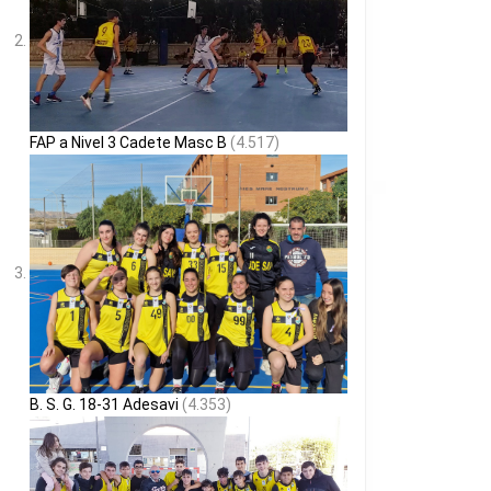
FAP a Nivel 3 Cadete Masc B
(4.517)
B. S. G. 18-31 Adesavi
(4.353)