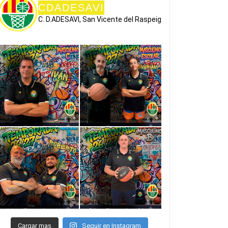
CDADESAVI
C. D.ADESAVI, San Vicente del Raspeig
Cargar mas
Seguir en Instagram