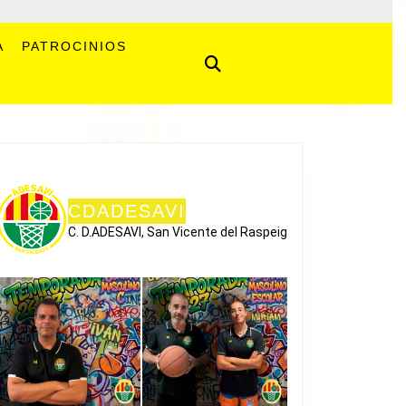
A
PATROCINIOS
CDADESAVI
C. D.ADESAVI, San Vicente del Raspeig