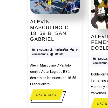
ALEVÍN
MASCULINO C
18_58 B. SAN
ALEVÍ
ALEVÍN
GABRIEL
FEME
MASCULINO
DOBL
C
11/2025
Redacción
11/2025
|
Redacción
|
0
comentarios
|
09:58
18_58
12/202
B.
comentario
Alevín Masculino C Partido
SAN
contra Astel Logistic BSG,
GABRIEL
Doble jorna
derrota de los nuestros 18-58.
femenino 
El encuentro
viernes y 
volvemos
LEER
LEER MÁS
MÁS
LEER