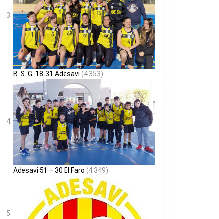
B. S. G. 18-31 Adesavi
(4.353)
Adesavi 51 – 30 El Faro
(4.349)