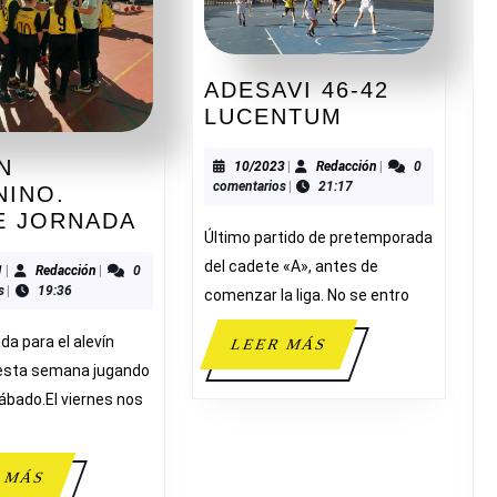
ADESAVI 46-42
ADESAVI
LUCENTUM
46-
N
42
10/2023
Redacción
10/2023
|
Redacción
|
0
comentarios
|
21:17
NINO.
LUCENTUM
ALEVÍN
E JORNADA
Último partido de pretemporada
FEMENINO.
del cadete «A», antes de
DOBLE
12/2021
Redacción
1
|
Redacción
|
0
s
|
19:36
comenzar la liga. No se entro
JORNADA
da para el alevín
LEER
LEER MÁS
MÁS
esta semana jugando
sábado.El viernes nos
LEER
 MÁS