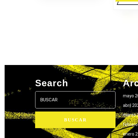
Search
Ar
Buscar:
mayo 2
abril 2
marzo 
febrero
enero 