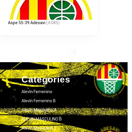
Aspe 55-39 Adesavi
(4.085)
Categories
Alevín Femenino
Alevín Femenino B
Alevín Masculino A
ALEVIN MASCULINO B
Alevín Masculino C