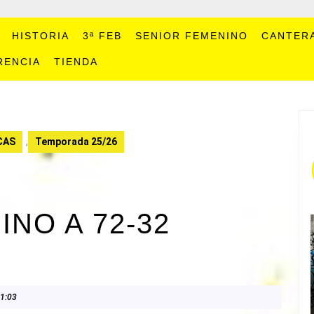
HISTORIA
3ª FEB
SENIOR FEMENINO
CANTER
RENCIA
TIENDA
CAS
,
Temporada 25/26
NO A 72-32
1:03