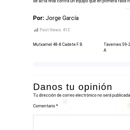
de acta final contra un equipo que en primera fase n
Por:
Jorge García
Post Views:
413
Mutxamel 48-8 Cadete F. B
Tavernes 59-
A
Danos tu opinión
Tu dirección de correo electrónico no será publicada
Comentario
*