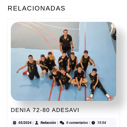
ENTRADAS
Entrada
Siguiente
RELACIONADAS
anterior:
entrada:
DENIA
DENIA 72-80 ADESAVI
72-
80
05/2024
Redacción
05/2024
|
Redacción
|
0 comentarios
|
15:54