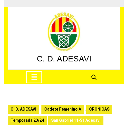
Saltar
al
contenido
Saltar
al
contenido
C. D. ADESAVI
Botón
de
apertura
C. D. ADESAVI
Cadete Femenino A
,
CRONICAS
,
Temporada 23/24
San Gabriel 11-51 Adesavi