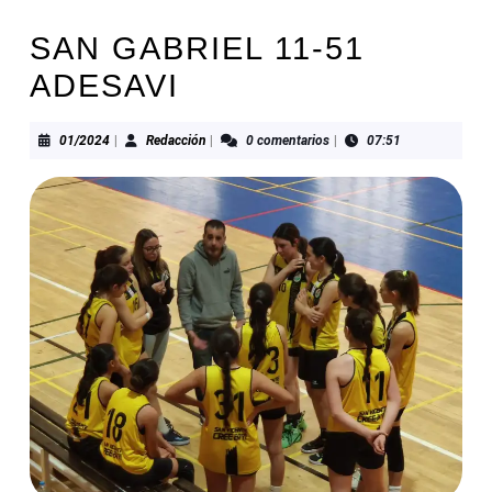
SAN GABRIEL 11-51
ADESAVI
01/2024
Redacción
01/2024
|
Redacción
|
0 comentarios
|
07:51