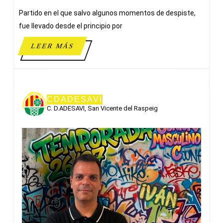
TRACER-
Partido en el que salvo algunos momentos de despiste,
CAD
PRINT
fue llevado desde el principio por
ADESAVI
LEER
LEER MÁS
MÁS
CDADESAVI
C. D.ADESAVI, San Vicente del Raspeig