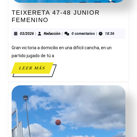
TEIXERETA 47-48 JUNIOR
TEIXERETA
FEMENINO
47-
48
03/2026
Redacción
03/2026
|
Redacción
|
0 comentarios
|
18:36
JUNIOR
Gran victoria a domicilio en una difícil cancha, en un
FEMENINO
partido jugado de tú a
LEER
LEER MÁS
MÁS