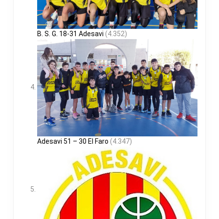
B. S. G. 18-31 Adesavi
(4.352)
Adesavi 51 – 30 El Faro
(4.347)