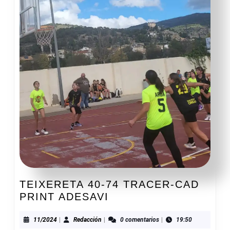
TEIXERETA 40-74 TRACER-CAD
TEIXERETA
PRINT ADESAVI
40-
74
11/2024
Redacción
11/2024
|
Redacción
|
0 comentarios
|
19:50