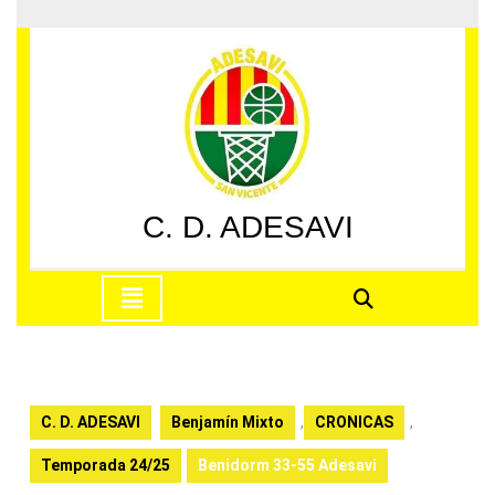
Saltar
al
contenido
Saltar
al
contenido
C. D. ADESAVI
Botón
de
apertura
C. D. ADESAVI
Benjamín Mixto
,
CRONICAS
,
Temporada 24/25
Benidorm 33-55 Adesavi