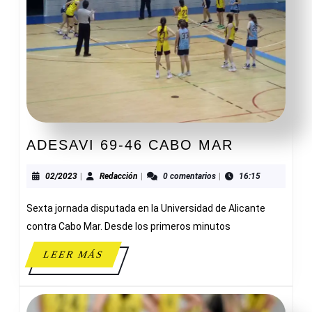
ADESAVI
ADESAVI 69-46 CABO MAR
69-
46
02/2023
Redacción
02/2023
|
Redacción
|
0 comentarios
|
16:15
CABO
Sexta jornada disputada en la Universidad de Alicante
MAR
contra Cabo Mar. Desde los primeros minutos
LEER
LEER MÁS
MÁS