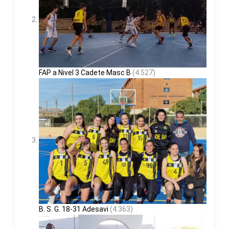
FAP a Nivel 3 Cadete Masc B
(4.527)
B. S. G. 18-31 Adesavi
(4.363)