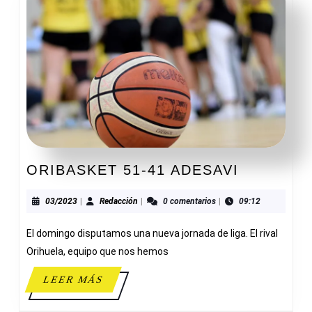
ORIBASK
ORIBASKET 51-41 ADESAVI
51-
41
03/2023
Redacción
03/2023
|
Redacción
|
0 comentarios
|
09:12
ADESAVI
El domingo disputamos una nueva jornada de liga. El rival
Orihuela, equipo que nos hemos
LEER
LEER MÁS
MÁS