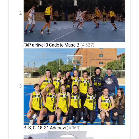
FAP a Nivel 3 Cadete Masc B
(4.527)
B. S. G. 18-31 Adesavi
(4.363)