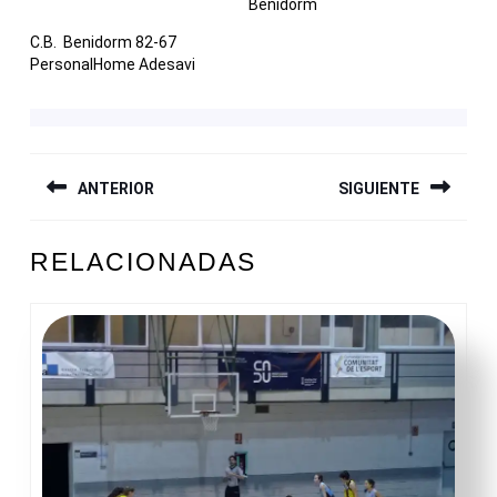
Benidorm
C.B. Benidorm 82-67
PersonalHome Adesavi
NAVEGACIÓN
ANTERIOR
SIGUIENTE
DE
ENTRADAS
Entrada
Siguiente
RELACIONADAS
anterior:
entrada: