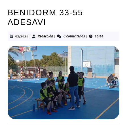
BENIDORM 33-55
ADESAVI
02/2025
Redacción
02/2025
|
Redacción
|
0 comentarios
|
16:44