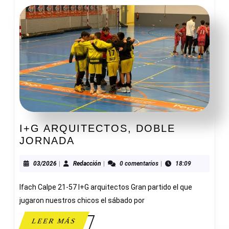
I+G ARQUITECTOS, DOBLE
I+G
JORNADA
ARQUITECTOS,
DOBLE
03/2026
Redacción
03/2026
|
Redacción
|
0 comentarios
|
18:09
JORNADA
Ifach Calpe 21-57 I+G arquitectos Gran partido el que
jugaron nuestros chicos el sábado por
LEER
LEER MÁS