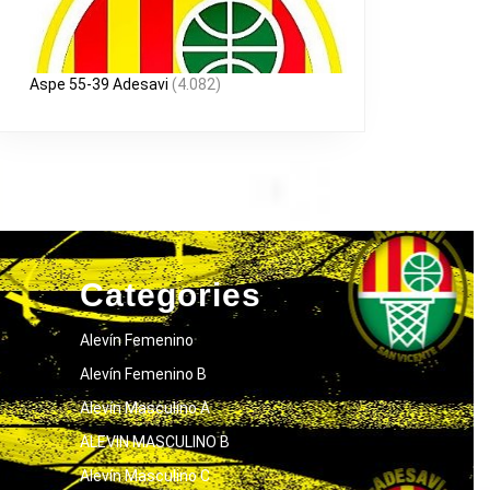
Aspe 55-39 Adesavi
(4.082)
Categories
Alevín Femenino
Alevín Femenino B
Alevín Masculino A
ALEVIN MASCULINO B
Alevín Masculino C