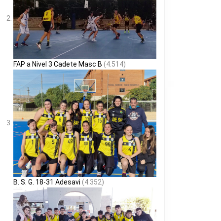
FAP a Nivel 3 Cadete Masc B
(4.514)
B. S. G. 18-31 Adesavi
(4.352)