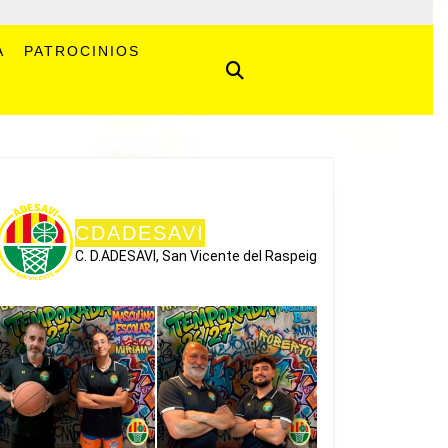
A
PATROCINIOS
CDADESAVI
C. D.ADESAVI, San Vicente del Raspeig