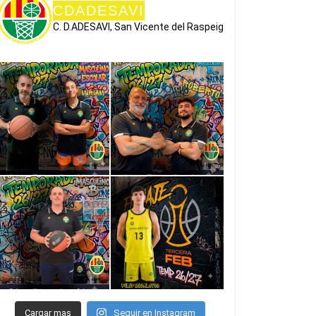
CDADESAVI
C. D.ADESAVI, San Vicente del Raspeig
Cargar mas
Seguir en Instagram