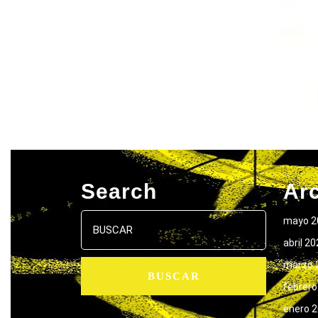
Search
Ar
Buscar:
mayo 2
abril 2
marzo 
febrero
enero 