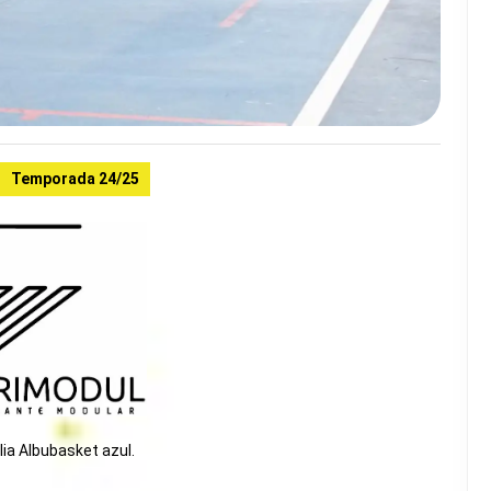
Temporada 24/25
lia Albubasket azul.