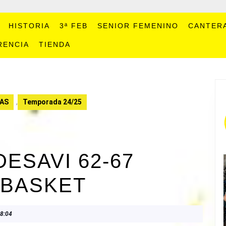
HISTORIA
3ª FEB
SENIOR FEMENINO
CANTER
RENCIA
TIENDA
AS
,
Temporada 24/25
ESAVI 62-67
UBASKET
8:04