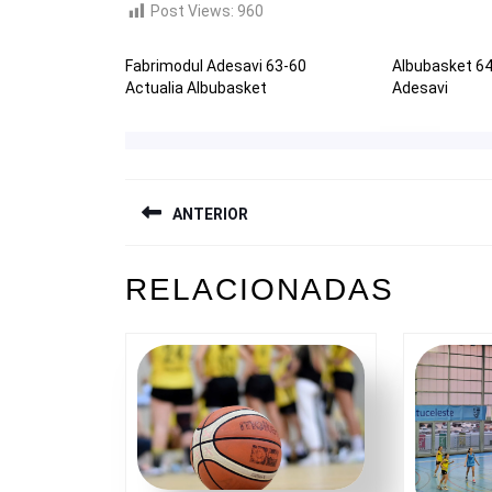
Post Views:
960
Fabrimodul Adesavi 63-60
Albubasket 64
Actualia Albubasket
Adesavi
NAVEGACIÓN
ANTERIOR
DE
ENTRADAS
Entrada
RELACIONADAS
anterior: