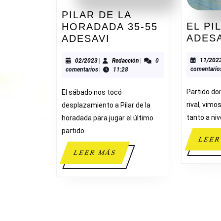
PILAR DE LA
EL PI
HORADADA 35-55
PILAR
ADES
ADESAVI
DE
LA
02/2023
Redacción
11/202
02/2023
|
Redacción
|
0
comentario
comentarios
|
11:28
HORADADA
35-
Partido do
El sábado nos tocó
55
rival, vim
desplazamiento a Pilar de la
ADESAVI
tanto a niv
horadada para jugar el último
partido
LEER
LEER
LEER MÁS
MÁS