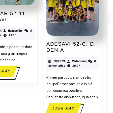
LAR 52-11
EL
AVI
PILAR
52-
11/2023
Redacción
3
|
Redacción
|
0
s
|
19:15
11
ADESAVI
ADESAVI 52-C. D.
nde, a pesar del duro
ADESAVI
DENIA
os una gran mejora
52-
el técnico
C.
10/2023
Redacción
10/2023
|
Redacción
|
0
comentarios
|
20:27
D.
LEER
 MÁS
DENIA
MÁS
Primer partido para nuestro
equipoPrimer partido e inició
con dinámica positiva.
Encuentro disputado, igualado y
LEER
LEER MÁS