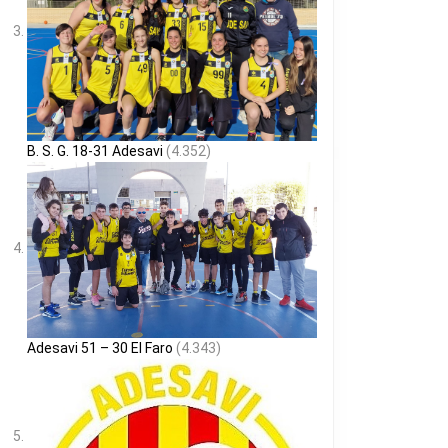
B. S. G. 18-31 Adesavi
(4.352)
Adesavi 51 – 30 El Faro
(4.343)