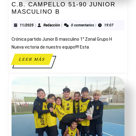
C.B. CAMPELLO 51-90 JUNIOR
C.B.
MASCULINO B
CAMPELLO
51-
11/2025
Redacción
11/2025
|
Redacción
|
0 comentarios
|
19:07
90
Crónica partido Junior B masculino 1° Zonal Grupo H
JUNIOR
MASCULINO
Nueva victoria de nuestro equipo!!!! Esta
B
LEER
LEER MÁS
MÁS