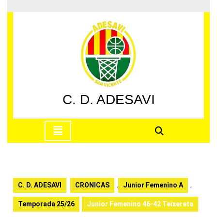
Saltar
al
contenido
Saltar
al
contenido
C. D. ADESAVI
Botón
de
apertura
C. D. ADESAVI
CRONICAS
,
Junior Femenino A
,
Temporada 25/26
Junior Femenino 46-42 Teixereta