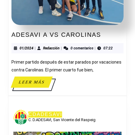
ADESAVI
ADESAVI A VS CAROLINAS
A
VS
01/2024
Redacción
01/2024
|
Redacción
|
0 comentarios
|
07:22
CAROLIN
Primer partido después de estar parados por vacaciones
contra Carolinas. El primer cuarto fue bien,
LEER
LEER MÁS
MÁS
CDADESAVI
C. D.ADESAVI, San Vicente del Raspeig