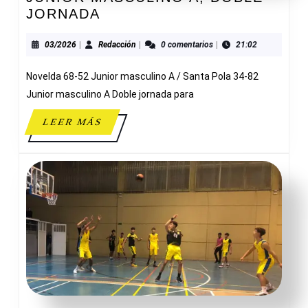
JUNIOR
JORNADA
MASCULINO
A,
03/2026
Redacción
03/2026
|
Redacción
|
0 comentarios
|
21:02
DOBLE
Novelda 68-52 Junior masculino A / Santa Pola 34-82
JORNADA
Junior masculino A Doble jornada para
LEER
LEER MÁS
MÁS