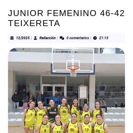
JUNIOR FEMENINO 46-42
TEIXERETA
12/2025
Redacción
12/2025
|
Redacción
|
0 comentarios
|
21:15