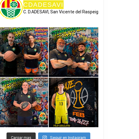
CDADESAVI
C. D.ADESAVI, San Vicente del Raspeig
Cargar mas
Seguir en Instagram