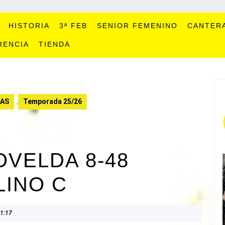
HISTORIA
3ª FEB
SENIOR FEMENINO
CANTER
RENCIA
TIENDA
CAS
,
Temporada 25/26
OVELDA 8-48
LINO C
1:17