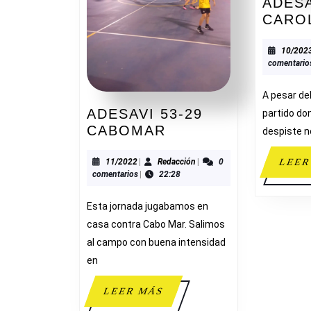
ADESA
CARO
10/202
comentario
A pesar de
ADESAVI 53-29
partido don
ADESAVI
CABOMAR
despiste 
53-
29
11/2022
Redacción
11/2022
|
Redacción
|
0
LEER
comentarios
|
22:28
CABOMAR
Esta jornada jugabamos en
casa contra Cabo Mar. Salimos
al campo con buena intensidad
en
LEER
LEER MÁS
MÁS