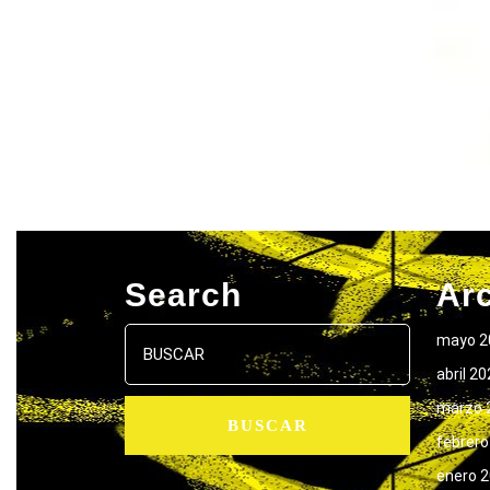
Search
Ar
Buscar:
mayo 2
abril 2
marzo 
febrero
enero 