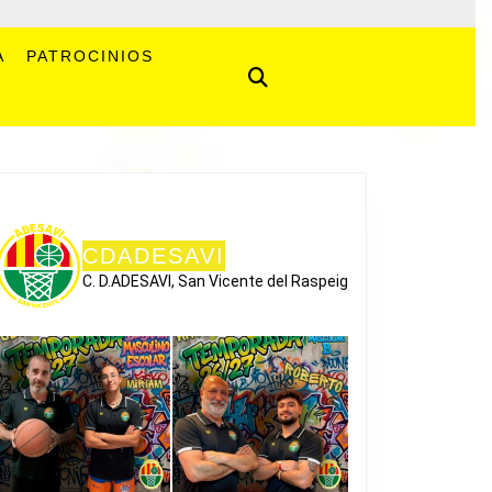
A
PATROCINIOS
CDADESAVI
C. D.ADESAVI, San Vicente del Raspeig