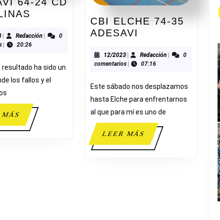
VI 64-24 CD
ADESAVI
LINAS
CBI ELCHE 74-35
64-
CBI
ADESAVI
24
10/2023
Redacción
3
|
Redacción
|
0
ELCHE
s
|
20:26
CD
74-
12/2023
Redacción
12/2023
|
Redacción
|
0
CAROLINAS
comentarios
|
07:16
35
l resultado ha sido un
ADESAVI
de los fallos y el
Este sábado nos desplazamos
nos
hasta Elche para enfrentarnos
al que para mí es uno de
LEER
 MÁS
MÁS
LEER
LEER MÁS
MÁS