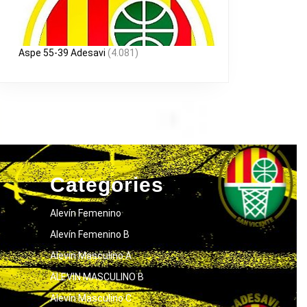
Aspe 55-39 Adesavi
(4.081)
Categories
Alevín Femenino
Alevín Femenino B
Alevín Masculino A
ALEVIN MASCULINO B
Alevín Masculino C