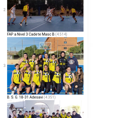
FAP a Nivel 3 Cadete Masc B
(4.514)
B. S. G. 18-31 Adesavi
(4.351)