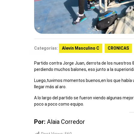
Categorías:
Alevín Masculino C
CRONICAS
Partido contra Jorge Juan, derrota de los nuestros
perdiendo muchos balones, eso junto a la superioridad
Luego,tuvimos momentos buenos,en los que había un
llegar más al aro.
A lo largo del partido se fueron viendo algunas mej
poco a poco como equipo.
Por:
Alaia Corredor
Post Views:
560