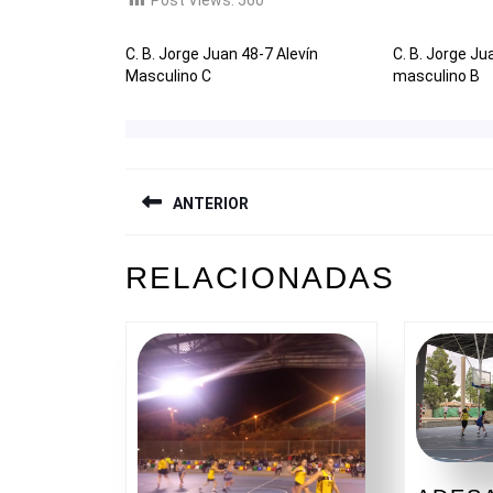
C. B. Jorge Juan 48-7 Alevín
C. B. Jorge Ju
Masculino C
masculino B
NAVEGACIÓN
ANTERIOR
DE
ENTRADAS
Entrada
RELACIONADAS
anterior: