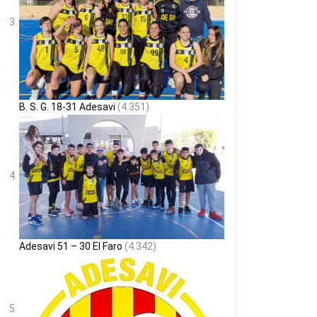
B. S. G. 18-31 Adesavi
(4.351)
Adesavi 51 – 30 El Faro
(4.342)