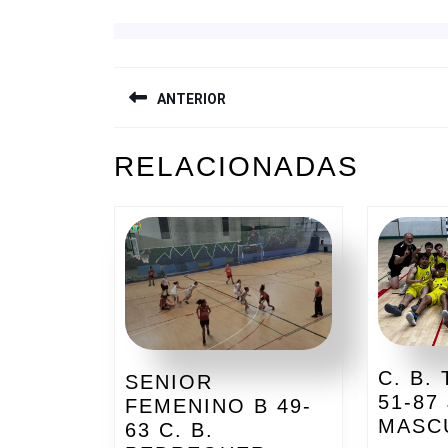
NAVEGACIÓN
ANTERIOR
DE
ENTRADAS
Entrada
RELACIONADAS
anterior:
C. B.
SENIOR
51-87
FEMENINO B 49-
MASC
63 C. B.