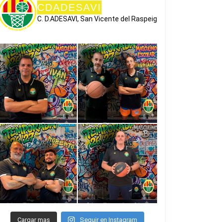
CDADESAVI
C. D.ADESAVI, San Vicente del Raspeig
Cargar mas
Seguir en Instagram