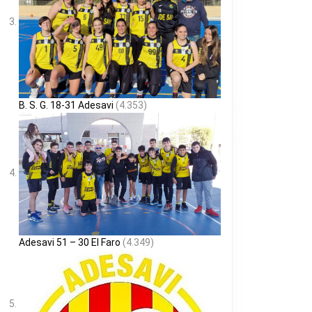
B. S. G. 18-31 Adesavi
(4.353)
Adesavi 51 – 30 El Faro
(4.349)