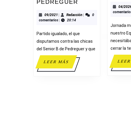
SENIOR
PEDREGUER
04/202
FEMENINO
comentario
B
09/2021
Redacción
09/2021
|
Redacción
|
0
comentarios
|
20:14
49-
Jornada m
63
nuestro Eq
Partido igualado, el que
C.
necesitába
disputamos contra las chicas
B.
cerrar la 
del Senior B de Pedreguer y que
PEDREGUER
LEER
LEER
LEER MÁS
MÁS