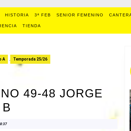
HISTORIA
3ª FEB
SENIOR FEMENINO
CANTER
RENCIA
TIENDA
o A
,
Temporada 25/26
NO 49-48 JORGE
 B
8:37