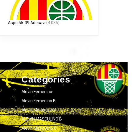
Aspe 55-39 Adesavi
(4.085)
Categories
Alevín Femenino
Alevín Femenino B
Alevín Masculino A
ALEVIN MASCULINO B
Alevín Masculino C