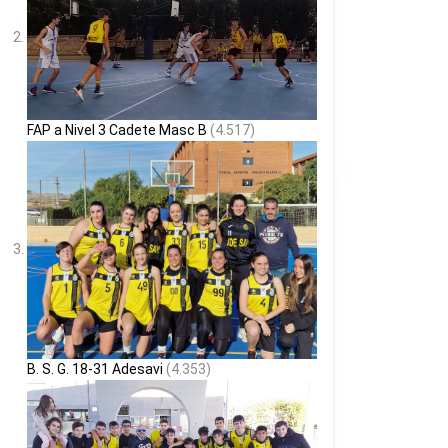
FAP a Nivel 3 Cadete Masc B
(4.517)
B. S. G. 18-31 Adesavi
(4.353)