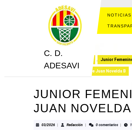
Saltar
al
contenido
NOTICIAS
Saltar
TRANSPA
al
contenido
C. D.
C. D. ADESAVI
CRONICAS
,
Junior Femenin
ADESAVI
Junior Femenino 49-48 Jorge Juan Novelda B
JUNIOR FEMENI
JUAN NOVELDA
03/2026
Redacción
03/2026
|
Redacción
|
0 comentarios
|
1