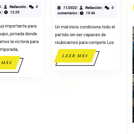
B.
VILA
TORREVIEJA
04/2026
Redacción
6
|
Redacción
|
0
40-
11/2022
Redacción
11/2022
|
Redacción
|
0
s
|
12:20
comentarios
|
19:46
51-
13
87
ADESAVI
uy importante para
Un mal inicio condiciona todo el
JUNIOR
uipo, jornada donde
partido sin ser capaces de
MASCULINO
mos la victoria para
reubicarnos para competir Los
B
temporada,
LEER
LEER MÁS
MÁS
LEER
 MÁS
MÁS