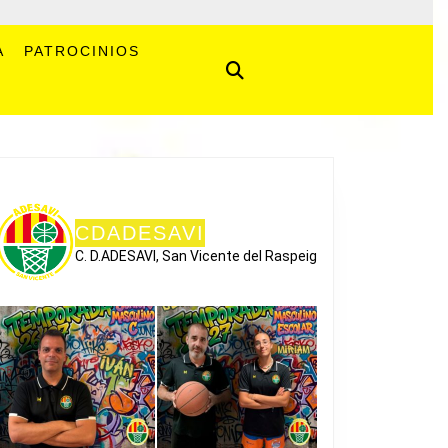
A
PATROCINIOS
CDADESAVI
C. D.ADESAVI, San Vicente del Raspeig