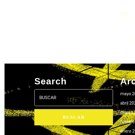
Search
Ar
Buscar:
mayo 2
abril 2
marzo 
febrero
enero 