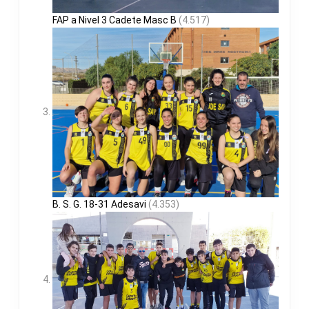
FAP a Nivel 3 Cadete Masc B
(4.517)
B. S. G. 18-31 Adesavi
(4.353)