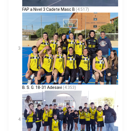
FAP a Nivel 3 Cadete Masc B
(4.517)
B. S. G. 18-31 Adesavi
(4.353)