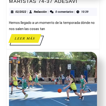
MARISTAS
MARISTAS 74-37 ADESAVI
74-
37
02/2022
Redacción
02/2022
|
Redacción
|
0 comentarios
|
10:39
ADESAVI
Hemos llegado a un momento de la temporada dónde no
nos salen las cosas tan
LEER
LEER MÁS
MÁS