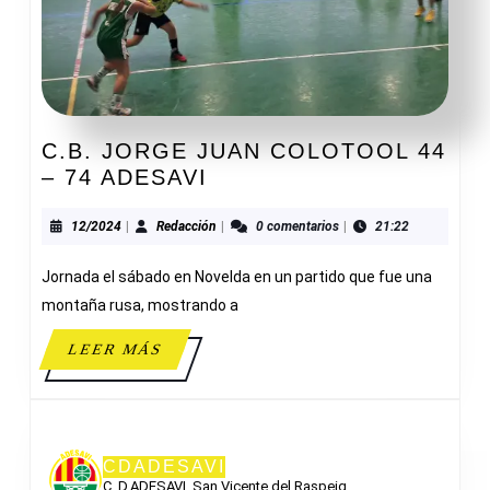
C.B. JORGE JUAN COLOTOOL 44
C.B.
– 74 ADESAVI
JORGE
JUAN
12/2024
Redacción
12/2024
|
Redacción
|
0 comentarios
|
21:22
COLOTOOL
Jornada el sábado en Novelda en un partido que fue una
44
–
montaña rusa, mostrando a
74
LEER
LEER MÁS
ADESAVI
MÁS
CDADESAVI
C. D.ADESAVI, San Vicente del Raspeig