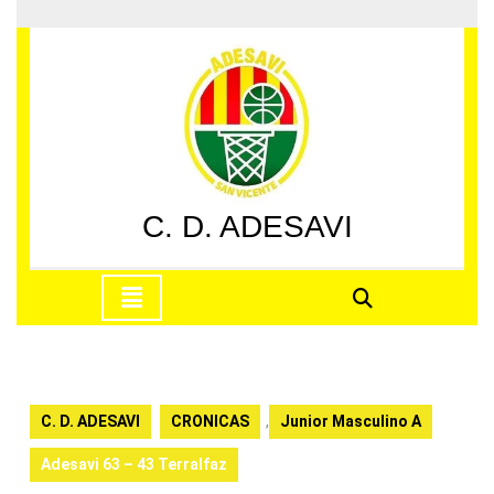
Saltar
al
contenido
Saltar
al
contenido
C. D. ADESAVI
Botón
de
apertura
C. D. ADESAVI
CRONICAS
,
Junior Masculino A
Adesavi 63 – 43 Terralfaz