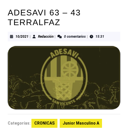
ADESAVI 63 – 43
TERRALFAZ
10/2021
Redacción
10/2021
|
Redacción
|
0 comentarios
|
15:31
Categorías:
CRONICAS
Junior Masculino A