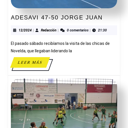
ADESAV
ADESAVI 47-50 JORGE JUAN
47-
50
12/2024
Redacción
12/2024
|
Redacción
|
0 comentarios
|
21:30
JORGE
El pasado sábado recibíamos la visita de las chicas de
JUAN
Novelda, que llegaban liderando la
LEER
LEER MÁS
MÁS