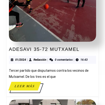
ADESAVI
ADESAVI 35-72 MUTXAMEL
35-
72
01/2024
Redacción
01/2024
|
Redacción
|
0 comentarios
|
16:43
MUTXAM
Tercer partido que disputamos contra los vecinos de
Mutxamel. De los tres es el que
LEER
LEER MÁS
MÁS