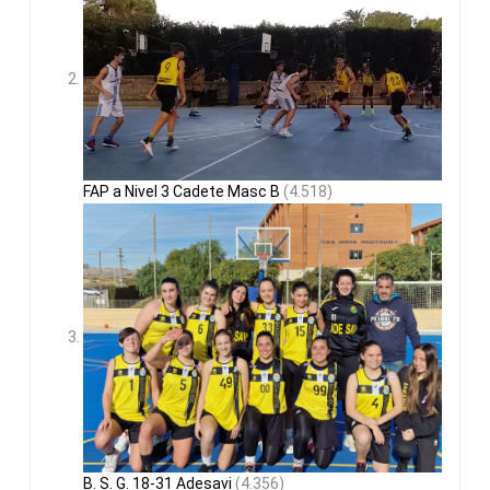
FAP a Nivel 3 Cadete Masc B
(4.518)
B. S. G. 18-31 Adesavi
(4.356)