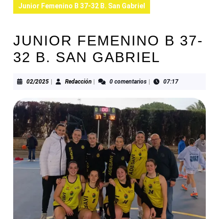
Junior Femenino B 37-32 B. San Gabriel
JUNIOR FEMENINO B 37-
32 B. SAN GABRIEL
02/2025
Redacción
02/2025
|
Redacción
|
0 comentarios
|
07:17