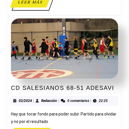
LEER
LEER MÁS
MÁS
CD
CD SALESIANOS 68-51 ADESAVI
SAL
68-
02/2024
Redacción
02/2024
|
Redacción
|
0 comentarios
|
22:25
51
Hay que tocar fondo para poder subir. Partido para olvidar
ADE
y no por el resultado