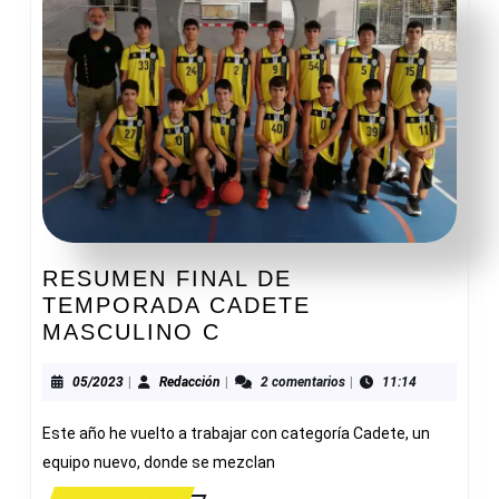
RESUMEN FINAL DE
TEMPORADA CADETE
RESUMEN
MASCULINO C
FINAL
DE
05/2023
Redacción
05/2023
|
Redacción
|
2 comentarios
|
11:14
TEMPORADA
Este año he vuelto a trabajar con categoría Cadete, un
CADETE
MASCULINO
equipo nuevo, donde se mezclan
C