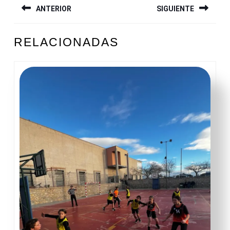
ANTERIOR
SIGUIENTE
DE
ENTRADAS
Entrada
Siguiente
RELACIONADAS
anterior:
entrada: