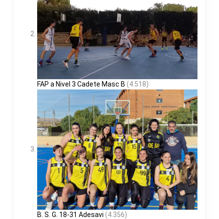
FAP a Nivel 3 Cadete Masc B
(4.518)
B. S. G. 18-31 Adesavi
(4.356)