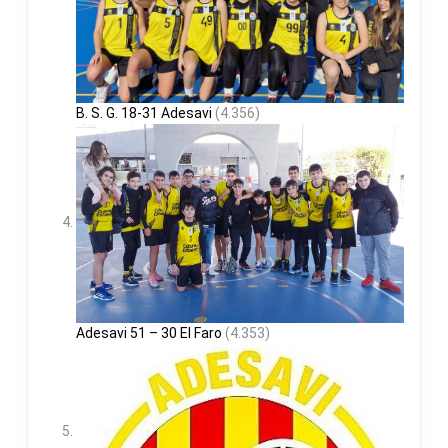
B. S. G. 18-31 Adesavi
(4.356)
Adesavi 51 – 30 El Faro
(4.353)