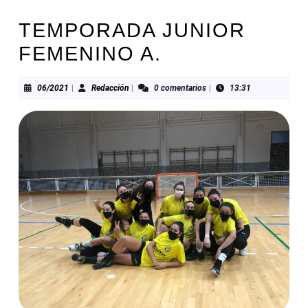
TEMPORADA JUNIOR
FEMENINO A.
06/2021
Redacción
06/2021
|
Redacción
|
0 comentarios
|
13:31