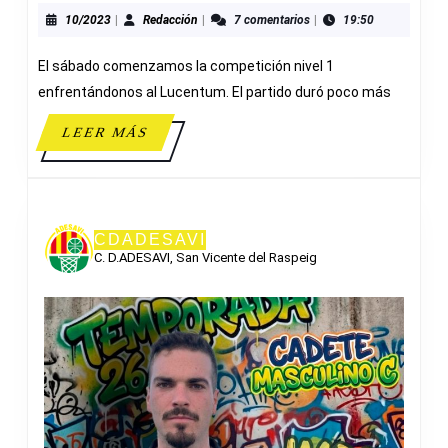
39
10/2023
Redacción
10/2023
|
Redacción
|
7 comentarios
|
19:50
ADESAVI
El sábado comenzamos la competición nivel 1
enfrentándonos al Lucentum. El partido duró poco más
LEER
LEER MÁS
MÁS
CDADESAVI
C. D.ADESAVI, San Vicente del Raspeig