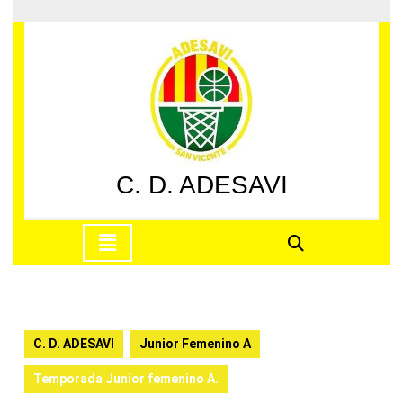
Saltar
al
contenido
Saltar
al
contenido
C. D. ADESAVI
Botón
de
apertura
C. D. ADESAVI
Junior Femenino A
Temporada Junior femenino A.