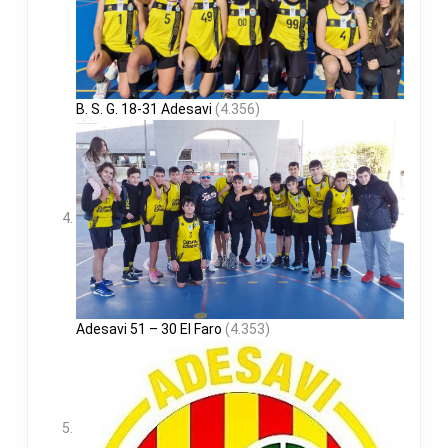
B. S. G. 18-31 Adesavi
(4.356)
Adesavi 51 – 30 El Faro
(4.353)