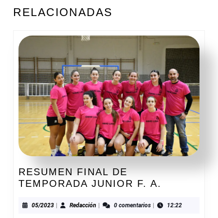
Entrada
Siguiente
RELACIONADAS
anterior:
entrada:
RESUMEN FINAL DE
RESUMEN
TEMPORADA JUNIOR F. A.
FINAL
DE
05/2023
Redacción
05/2023
|
Redacción
|
0 comentarios
|
12:22
TEMPORA