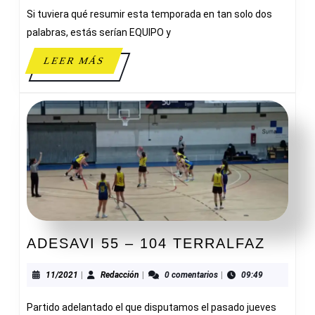
Si tuviera qué resumir esta temporada en tan solo dos
JUNIOR
F.
palabras, estás serían EQUIPO y
A.
LEER
LEER MÁS
MÁS
ADESA
ADESAVI 55 – 104 TERRALFAZ
55
–
11/2021
Redacción
11/2021
|
Redacción
|
0 comentarios
|
09:49
104
Partido adelantado el que disputamos el pasado jueves
TERR