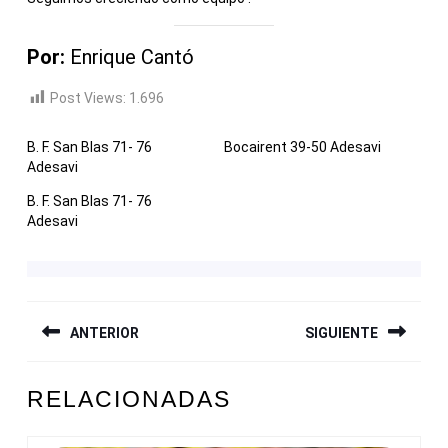
Por:
Enrique Cantó
Post Views:
1.696
B. F. San Blas 71- 76
Bocairent 39-50 Adesavi
Adesavi
B. F. San Blas 71- 76
Adesavi
NAVEGACIÓN
ANTERIOR
SIGUIENTE
DE
ENTRADAS
Entrada
Siguiente
RELACIONADAS
anterior:
entrada: