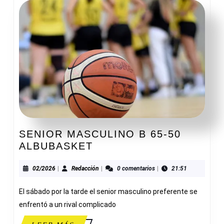
SENIOR MASCULINO B 65-50
SENIOR
ALBUBASKET
MASCULINO
B
02/2026
Redacción
02/2026
|
Redacción
|
0 comentarios
|
21:51
65-
El sábado por la tarde el senior masculino preferente se
50
ALBUBASKET
enfrentó a un rival complicado