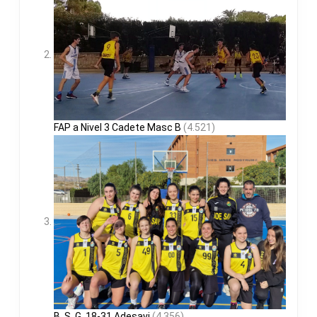
FAP a Nivel 3 Cadete Masc B
(4.521)
B. S. G. 18-31 Adesavi
(4.356)