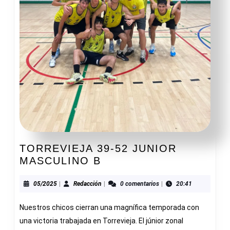
TORREVIEJA 39-52 JUNIOR
TORREVIEJA
MASCULINO B
39-
52
05/2025
Redacción
05/2025
|
Redacción
|
0 comentarios
|
20:41
JUNIOR
Nuestros chicos cierran una magnífica temporada con
MASCULINO
B
una victoria trabajada en Torrevieja. El júnior zonal