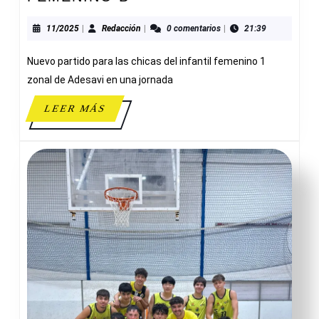
VILA
52-
11/2025
Redacción
11/2025
|
Redacción
|
0 comentarios
|
21:39
36
Nuevo partido para las chicas del infantil femenino 1
INFANTIL
FEMENINO
zonal de Adesavi en una jornada
B
LEER
LEER MÁS
MÁS