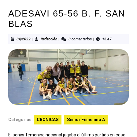
ADESAVI 65-56 B. F. SAN
BLAS
04/2022
Redacción
04/2022
|
Redacción
|
0 comentarios
|
15:47
Categorías:
CRONICAS
Senior Femenino A
El senior femenino nacional jugaba el último partido en casa