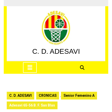
Saltar
al
contenido
Saltar
al
contenido
C. D. ADESAVI
Botón
de
apertura
C. D. ADESAVI
CRONICAS
,
Senior Femenino A
Adesavi 65-56 B. F. San Blas