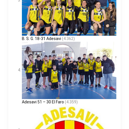
B. S. G. 18-31 Adesavi
(4.362)
Adesavi 51 – 30 El Faro
(4.359)