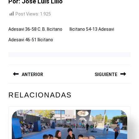
Por: José Luis Lillo
Post Views:
1.925
Adesavi 36-58 C. B. Ilicitano
Ilicitano 54-13 Adesavi
Adesavi 46-51 Ilicitano
NAVEGACIÓN
ANTERIOR
SIGUIENTE
DE
ENTRADAS
Entrada
Siguiente
RELACIONADAS
anterior:
entrada: