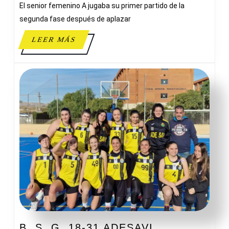
El senior femenino A jugaba su primer partido de la
JORGE
JUAN
segunda fase después de aplazar
DE
LEER
LEER MÁS
NOVELDA
MÁS
B.
B. S. G. 18-31 ADESAVI