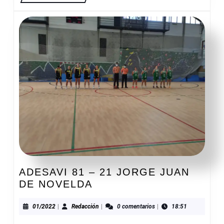
ADESAVI 81 – 21 JORGE JUAN
ADESAVI
DE NOVELDA
81
–
01/2022
Redacción
01/2022
|
Redacción
|
0 comentarios
|
18:51
21