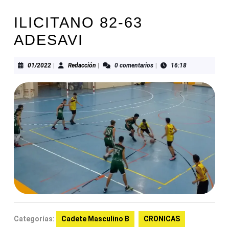
ILICITANO 82-63
ADESAVI
01/2022
Redacción
01/2022
|
Redacción
|
0 comentarios
|
16:18
Categorías:
Cadete Masculino B
CRONICAS