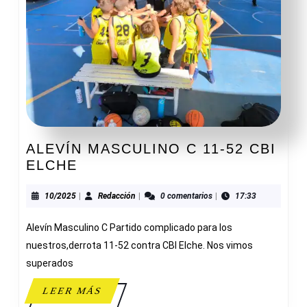
ALEVÍN MASCULINO C 11-52 CBI
ALEVÍN
ELCHE
MASCULINO
C
10/2025
Redacción
10/2025
|
Redacción
|
0 comentarios
|
17:33
11-
Alevín Masculino C Partido complicado para los
52
CBI
nuestros,derrota 11-52 contra CBI Elche. Nos vimos
ELCHE
superados
LEER
LEER MÁS
MÁS