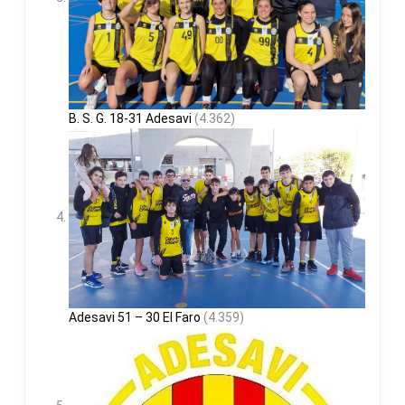
B. S. G. 18-31 Adesavi
(4.362)
Adesavi 51 – 30 El Faro
(4.359)