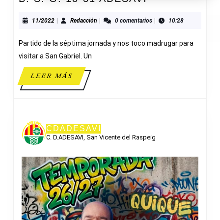
S.
G.
11/2022
Redacción
11/2022
|
Redacción
|
0 comentarios
|
10:28
18-
Partido de la séptima jornada y nos toco madrugar para
31
ADESAVI
visitar a San Gabriel. Un
LEER
LEER MÁS
MÁS
CDADESAVI
C. D.ADESAVI, San Vicente del Raspeig