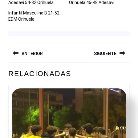
Adesavi 54-32 Orihuela
Orihuela 46-48 Adesavi
Infantil Masculino B 21-52
EDM Orihuela
NAVEGACIÓN
ANTERIOR
SIGUIENTE
DE
ENTRADAS
Entrada
Siguiente
RELACIONADAS
anterior:
entrada: