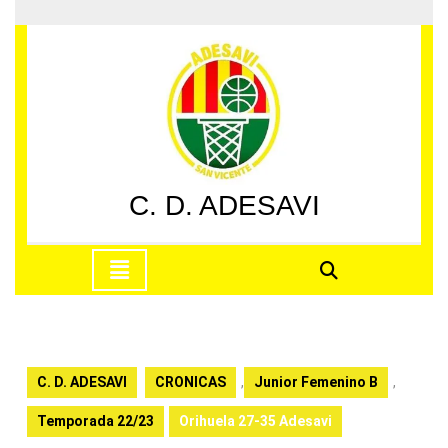
Saltar
al
contenido
Saltar
al
contenido
C. D. ADESAVI
Botón
de
apertura
C. D. ADESAVI
CRONICAS
,
Junior Femenino B
,
Temporada 22/23
Orihuela 27-35 Adesavi