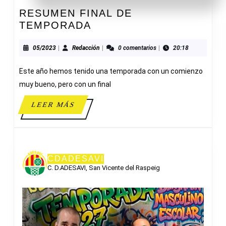
RESUMEN FINAL DE
RESUMEN
TEMPORADA
FINAL
DE
05/2023
Redacción
05/2023
|
Redacción
|
0 comentarios
|
20:18
TEMPORADA
Este año hemos tenido una temporada con un comienzo
muy bueno, pero con un final
LEER
LEER MÁS
MÁS
CDADESAVI
C. D.ADESAVI, San Vicente del Raspeig