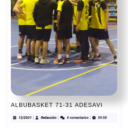
ALBUBA
ALBUBASKET 71-31 ADESAVI
71-
31
12/2021
Redacción
12/2021
|
Redacción
|
0 comentarios
|
09:58
ADESAV