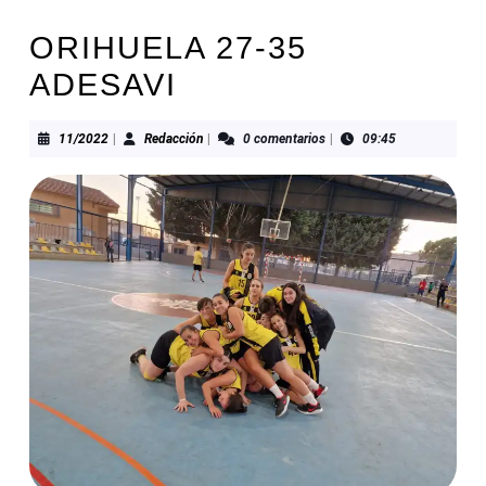
ORIHUELA 27-35
ADESAVI
11/2022
Redacción
11/2022
|
Redacción
|
0 comentarios
|
09:45