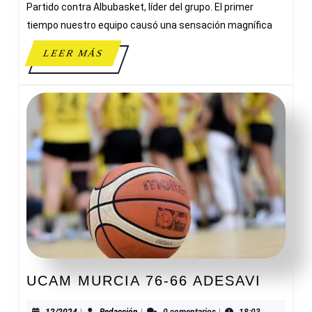
Partido contra Albubasket, líder del grupo. El primer
tiempo nuestro equipo causó una sensación magnífica
LEER
LEER MÁS
MÁS
UCAM
UCAM MURCIA 76-66 ADESAVI
MURC
12/2024
Redacción
12/2024
|
Redacción
|
0 comentarios
|
18:03