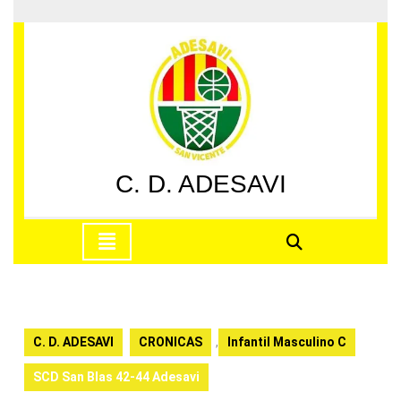
Saltar
al
contenido
Saltar
al
contenido
C. D. ADESAVI
Botón
de
apertura
C. D. ADESAVI
CRONICAS
,
Infantil Masculino C
SCD San Blas 42-44 Adesavi