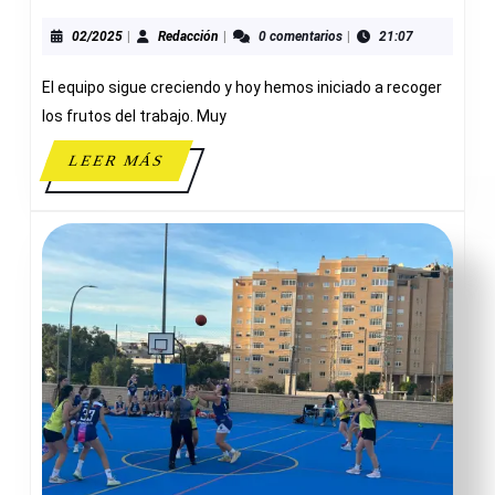
MASCULINO
B
02/2025
Redacción
02/2025
|
Redacción
|
0 comentarios
|
21:07
63-
El equipo sigue creciendo y hoy hemos iniciado a recoger
48
CB
los frutos del trabajo. Muy
TORREVIEJA
LEER
LEER MÁS
MÁS