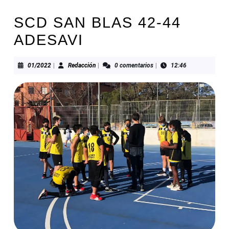
SCD SAN BLAS 42-44
ADESAVI
01/2022
Redacción
01/2022
|
Redacción
|
0 comentarios
|
12:46