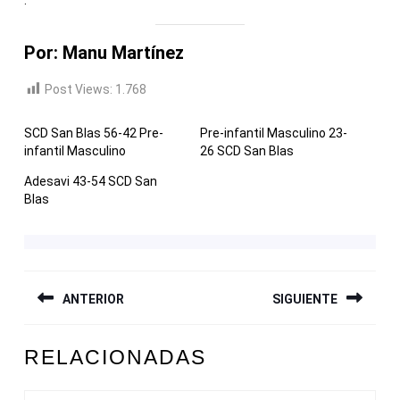
Por: Manu Martínez
Post Views:
1.768
SCD San Blas 56-42 Pre-
Pre-infantil Masculino 23-
infantil Masculino
26 SCD San Blas
Adesavi 43-54 SCD San
Blas
NAVEGACIÓN
ANTERIOR
SIGUIENTE
DE
ENTRADAS
Entrada
Siguiente
RELACIONADAS
anterior:
entrada: