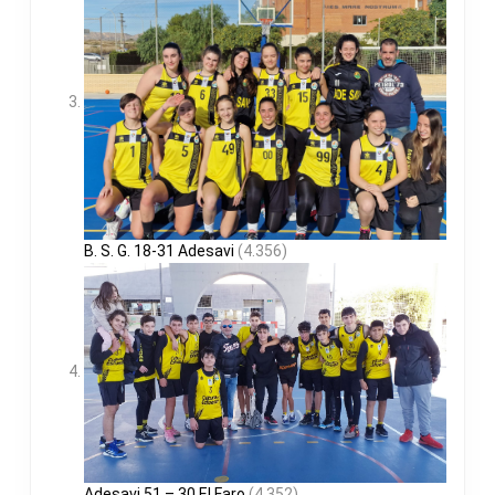
B. S. G. 18-31 Adesavi
(4.356)
Adesavi 51 – 30 El Faro
(4.352)