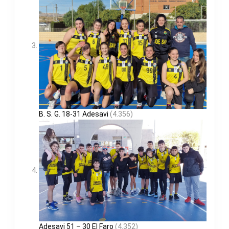
B. S. G. 18-31 Adesavi
(4.356)
Adesavi 51 – 30 El Faro
(4.352)