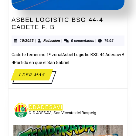
ASBEL LOGISTIC BSG 44-4
ASBEL
CADETE F. B
LOGISTIC
BSG
10/2025
Redacción
10/2025
|
Redacción
|
0 comentarios
|
19:05
44-
Cadete femenino 1ª zonalAsbel Logistic BSG 44 Adesavi B
4
CADETE
4Partido en que el San Gabriel
F.
LEER
LEER MÁS
B
MÁS
CDADESAVI
C. D.ADESAVI, San Vicente del Raspeig