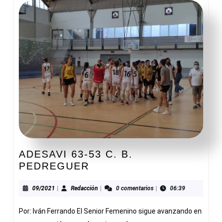
ADESAVI 63-53 C. B.
ADESAVI
PEDREGUER
63-
53
09/2021
Redacción
09/2021
|
Redacción
|
0 comentarios
|
06:39
C.
Por: Iván Ferrando El Senior Femenino sigue avanzando en
B.