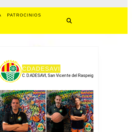
A
PATROCINIOS
CDADESAVI
C. D.ADESAVI, San Vicente del Raspeig