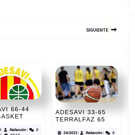
SIGUIENTE
Siguiente
entrada:
VI 66-44
ADESAVI 33-65
ADESAVI
BASKET
ADESAVI
TERRALFAZ 65
66-
33-
44
09/2023
Redacción
3
|
Redacción
|
0
65
04/2023
Redacción
04/2023
|
Redacción
|
0