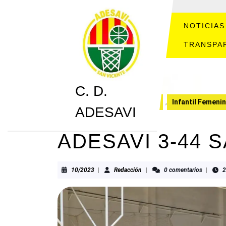
Saltar
al
contenido
NOTICIAS
Saltar
TRANSPA
al
contenido
C. D.
C. D. ADESAVI
CRONICAS
,
Infantil Femeni
ADESAVI
ADESAVI 3-44 
10/2023
Redacción
10/2023
|
Redacción
|
0 comentarios
|
2