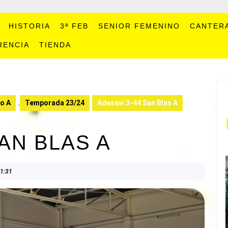
HISTORIA
3ª FEB
SENIOR FEMENINO
CANTER
RENCIA
TIENDA
no A
,
Temporada 23/24
Adesavi 3-44 San Blas A
SAN BLAS A
1:31