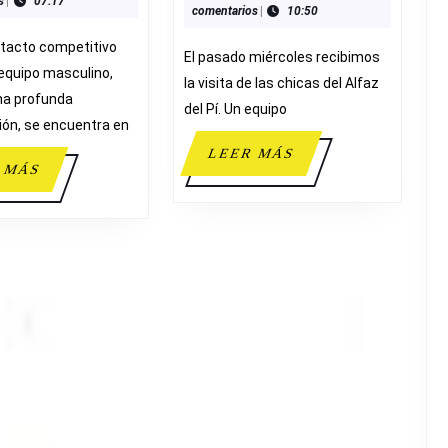
s
|
07:17
ALBUBASKET
comentarios
|
10:50
TERRAL
65
tacto competitivo
El pasado miércoles recibimos
 equipo masculino,
la visita de las chicas del Alfaz
na profunda
del Pí. Un equipo
ón, se encuentra en
LEER
LEER MÁS
LEER
 MÁS
MÁS
MÁS