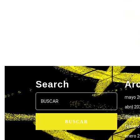
Search
Ar
Buscar:
mayo 2
abril 2
marzo 
febrero
enero 