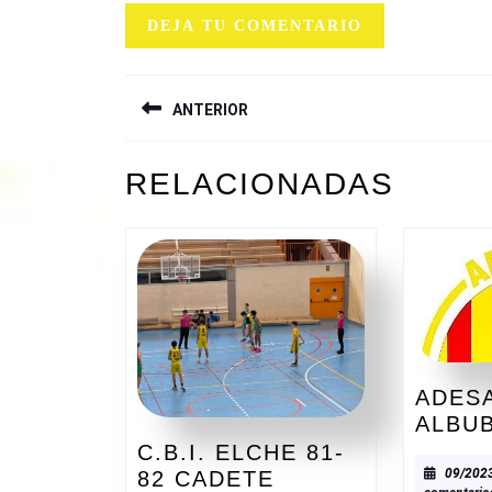
NAVEGACIÓN
ANTERIOR
DE
ENTRADAS
Entrada
RELACIONADAS
anterior:
ADESA
ALBU
C.B.I. ELCHE 81-
09/202
82 CADETE