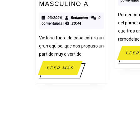
comentario
C.B.I.
MASCULINO A
ELCHE
Primer con
81-
03/2026
Redacción
03/2026
|
Redacción
|
0
del primer
comentarios
|
20:44
82
que tras u
CADETE
Victoria fuera de casa contra un
remodelaci
MASCULINO
gran equipo, que nos propuso un
A
LEER
partido muy divertido
LEER
LEER MÁS
MÁS