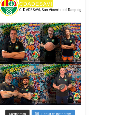
CDADESAVI
C. D.ADESAVI, San Vicente del Raspeig
Cargar mas
Seguir en Instagram