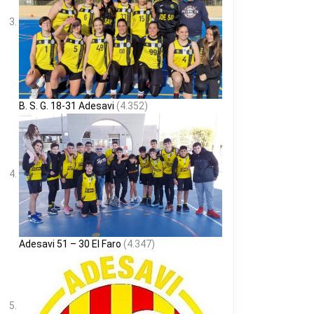
FAZ
B. S. G. 18-31 Adesavi
(4.352)
Adesavi 51 – 30 El Faro
(4.347)