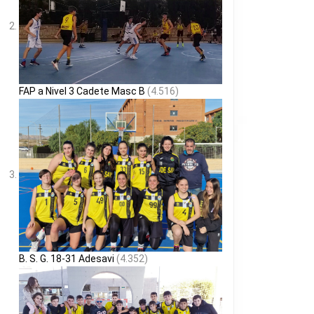
FAP a Nivel 3 Cadete Masc B
(4.516)
B. S. G. 18-31 Adesavi
(4.352)