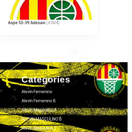
Aspe 55-39 Adesavi
(4.084)
Categories
Alevín Femenino
Alevín Femenino B
Alevín Masculino A
ALEVIN MASCULINO B
Alevín Masculino C