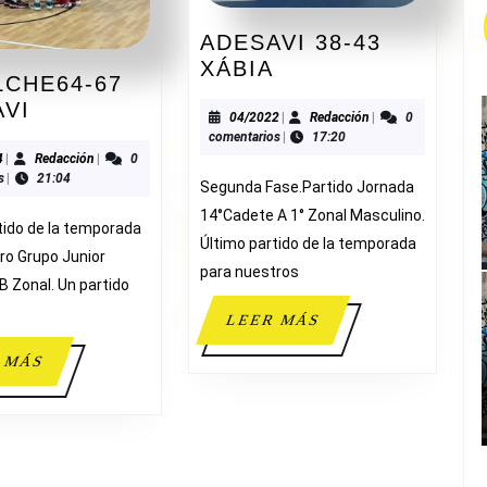
ADESAVI 38-43
ADESAVI
XÁBIA
LCHE64-67
38-
CBI
AVI
43
04/2022
Redacción
04/2022
|
Redacción
|
0
ELCHE64-
comentarios
|
17:20
XÁBIA
67
10/2024
Redacción
4
|
Redacción
|
0
s
|
21:04
ADESAVI
Segunda Fase.Partido Jornada
14°Cadete A 1° Zonal Masculino.
tido de la temporada
Último partido de la temporada
ro Grupo Junior
para nuestros
B Zonal. Un partido
LEER
LEER MÁS
MÁS
LEER
 MÁS
MÁS