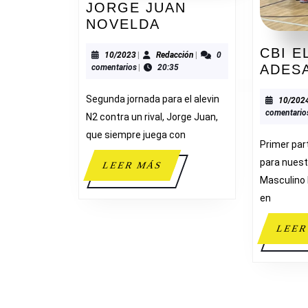
JORGE JUAN
ADESAVI
NOVELDA
56-
CBI E
40
10/2023
Redacción
10/2023
|
Redacción
|
0
ADES
comentarios
|
20:35
JORGE
JUAN
Segunda jornada para el alevin
10/202
NOVELDA
comentario
N2 contra un rival, Jorge Juan,
que siempre juega con
Primer par
para nuest
LEER
LEER MÁS
MÁS
Masculino 
en
LEER