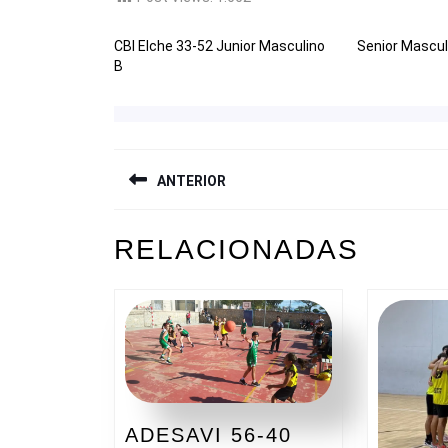
CBI Elche 33-52 Junior Masculino
Senior Masculi
B
NAVEGACIÓN
ANTERIOR
DE
ENTRADAS
Entrada
RELACIONADAS
anterior:
ADESAVI 56-40