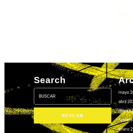
Search
Ar
Buscar:
mayo 2
abril 2
marzo 
febrero
enero 