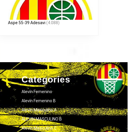
Aspe 55-39 Adesavi
(4.088)
Categories
Alevín Femenino
Alevín Femenino B
Alevín Masculino A
ALEVIN MASCULINO B
Alevín Masculino C