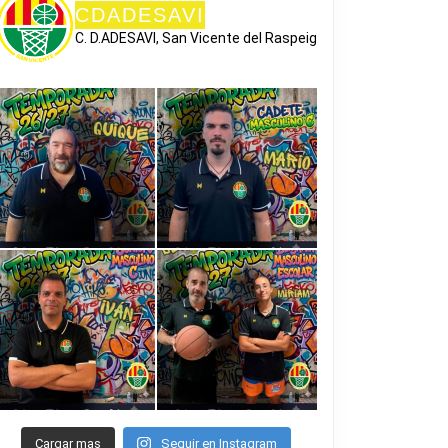
CDADESAVI
C. D.ADESAVI, San Vicente del Raspeig
Cargar mas
Seguir en Instagram