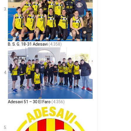
B. S. G. 18-31 Adesavi
(4.358)
Adesavi 51 – 30 El Faro
(4.356)