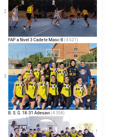
FAP a Nivel 3 Cadete Masc B
(4.521)
B. S. G. 18-31 Adesavi
(4.358)