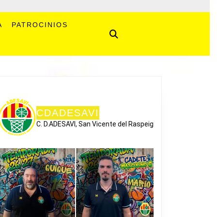
A
PATROCINIOS
CDADESAVI
C. D.ADESAVI, San Vicente del Raspeig